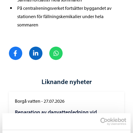
På centralreningsverket fortsätter byggandet av
stationen för fällningskemikalier under hela
sommaren
Dela på Facebook
Dela på LinkedIn
Dela på WhatsApp
Liknande nyheter
Borgå vatten
-
27.07.2026
Reparation av dagvattenledning vid
Tingsgårdsvägens och Prostvägens korsning
– arbetet inleds den 29.9