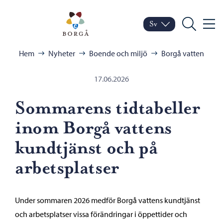
Hoppa till innehåll
Porvoo – Gå till startsid
Sv
Meny
Byt språk
Nuvarande språk: Sven
Sök
Bläddra:
Hem
Nyheter
Boende och miljö
Borgå vatten
17.06.2026
Sommarens tidtabeller
inom Borgå vattens
kundtjänst och på
arbetsplatser
Under sommaren 2026 medför Borgå vattens kundtjänst
och arbetsplatser vissa förändringar i öppettider och