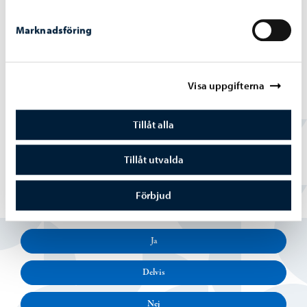
Marknadsföring
Borgå vatten
-
02.07.2026
Vattentjänstarbeten i Haikobranten 2
Visa uppgifterna
området framskrider
Tillåt alla
Tillåt utvalda
Förbjud
Hittade du vad du sökte?
Ja
Delvis
Nej