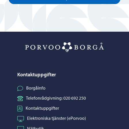
Porvoo – Gå ti
Kontaktuppgifter
Borgåinfo
Telefonrådgivning: 020 692 250
Kontaktuppgifter
Elektroniska tjänster (ePorvoo)
Nätbutik