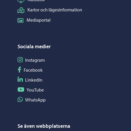
Kartor och lägesinformation
Mediaportal
Sociala medier
Följ på Instagram
Instagram
Följ på Facebook
Facebook
Följ på LinkedIn
LinkedIn
Följ på YouTube
YouTube
Dela på WhatsApp
WhatsApp
Se även webbplatserna