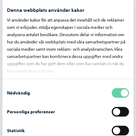
Denna webbplats använder kakor
Vi använder kakor för att anpassa det innehåll och de reklamer
som vi erbjuder, stödja egenskaper i sociala medier och
Borgå vatten
-
24.07.2026
analysera antalet besökare. Dessutom delar vi information om
hur du använder vår webbplats med våra samarbetspartner på
Borgå vatten avlägsnar reglerstationen på
sociala medier samt inom reklam- och analysbranschen. Våra
Gammelbackavägen – arbetet inleds den 29
samarbetspartner kan kombinera dessa uppgifter med andra
juli
uppgifter som du har gett dem eller som har samlats in när du
har använt deras tjänster.
Samtyckesval
Nödvändig
Borgå vatten
-
07.07.2026
Bräddningar vid pumpstationer på grund av
Personliga preferenser
störtregn 4. – 5.7.2026
Statistik