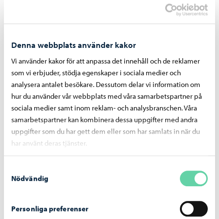
första hand efter att undvika höjningar av kommunal- och
fastighetsskatteprocenterna.”
Läs meddelandet 28.1.2026
Denna webbplats använder kakor
Vi använder kakor för att anpassa det innehåll och de reklamer
som vi erbjuder, stödja egenskaper i sociala medier och
analysera antalet besökare. Dessutom delar vi information om
Övriga ärenden
hur du använder vår webbplats med våra samarbetspartner på
sociala medier samt inom reklam- och analysbranschen. Våra
I de övriga ärendena beslutade stadsstyrelsen enhälligt
samarbetspartner kan kombinera dessa uppgifter med andra
uppgifter som du har gett dem eller som har samlats in när du
enligt beslutsförslagen.
har använt deras tjänster.
Stadsstyrelsens föredragningslista
Samtyckesval
Nödvändig
Dela på Facebook
Dela på LinkedIn
Dela på WhatsApp
Personliga preferenser