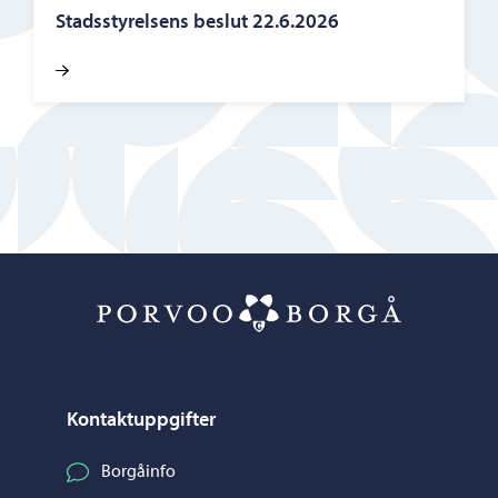
Stadsstyrelsens beslut 22.6.2026
Porvoo – Gå ti
Kontaktuppgifter
Borgåinfo