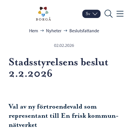
Hoppa till innehåll
Porvoo – Gå till startsid
Sv
Meny
Byt språk
Nuvarande språk: Sven
Sök
Bläddra:
Hem
Nyheter
Beslutsfattande
02.02.2026
Stadsstyrelsens beslut
2.2.2026
Val av ny förtroendevald som
representant till En frisk kommun-
nätverket