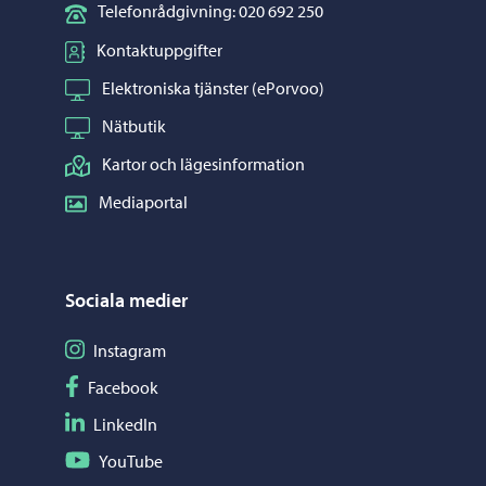
Telefonrådgivning: 020 692 250
Kontaktuppgifter
Elektroniska tjänster (ePorvoo)
Nätbutik
Kartor och lägesinformation
Mediaportal
Sociala medier
Följ på Instagram
Instagram
Följ på Facebook
Facebook
Följ på LinkedIn
LinkedIn
Följ på YouTube
YouTube