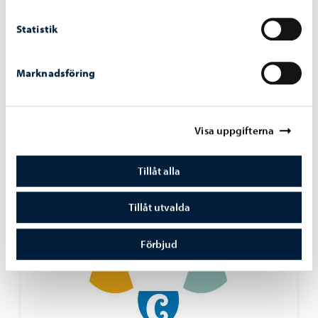
Statistik
Liknande nyheter
Marknadsföring
Beslutsfattande
-
29.06.2026
Stadsstyrelsens beslut 29.6.2026
Visa uppgifterna
Tillåt alla
Tillåt utvalda
Förbjud