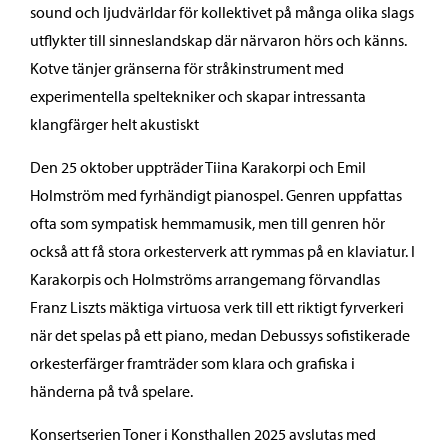
sound och ljudvärldar för kollektivet på många olika slags
utflykter till sinneslandskap där närvaron hörs och känns.
Kotve tänjer gränserna för stråkinstrument med
experimentella speltekniker och skapar intressanta
klangfärger helt akustiskt
Den 25 oktober uppträder Tiina Karakorpi och Emil
Holmström med fyrhändigt pianospel. Genren uppfattas
ofta som sympatisk hemmamusik, men till genren hör
också att få stora orkesterverk att rymmas på en klaviatur. I
Karakorpis och Holmströms arrangemang förvandlas
Franz Liszts mäktiga virtuosa verk till ett riktigt fyrverkeri
när det spelas på ett piano, medan Debussys sofistikerade
orkesterfärger framträder som klara och grafiska i
händerna på två spelare.
Konsertserien Toner i Konsthallen 2025 avslutas med