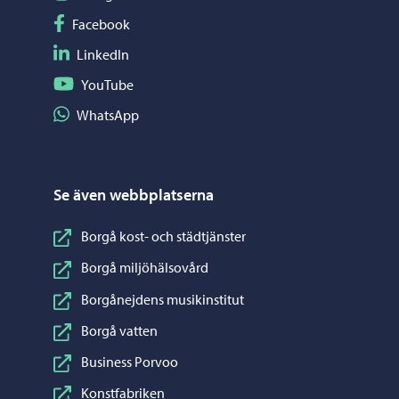
Följ på Facebook
Facebook
Följ på LinkedIn
LinkedIn
Följ på YouTube
YouTube
Dela på WhatsApp
WhatsApp
Se även webbplatserna
Borgå kost- och städtjänster
Borgå miljöhälsovård
Borgånejdens musikinstitut
Borgå vatten
Business Porvoo
Konstfabriken