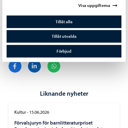
Visa uppgifterna
Biljetter
Tillåt alla
Konsertserien Toner i Konsthallen ordnas av Borgå stads
kulturtjänster i samarbete med Stiftelsen för
Tillåt utvalda
Konstfabriken.
Förbjud
Dela på Facebook
Dela på LinkedIn
Dela på WhatsApp
Liknande nyheter
Kultur
-
15.06.2026
Förvalsjuryn för barnlitteraturpriset