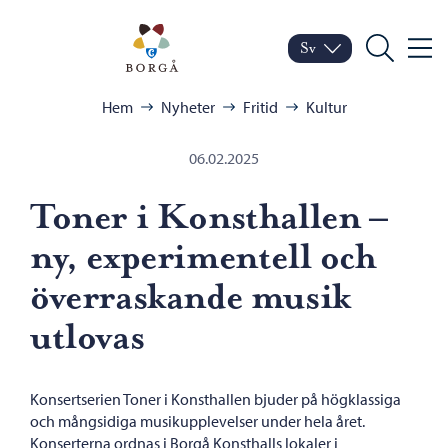
Hoppa till innehåll
Porvoo – Gå till startsid
Sv
Meny
Byt språk
Nuvarande språk: Sven
Sök
Bläddra:
Hem
Nyheter
Fritid
Kultur
06.02.2025
Toner i Konsthallen –
ny, experimentell och
överraskande musik
utlovas
Konsertserien Toner i Konsthallen bjuder på högklassiga
och mångsidiga musikupplevelser under hela året.
Konserterna ordnas i Borgå Konsthalls lokaler i