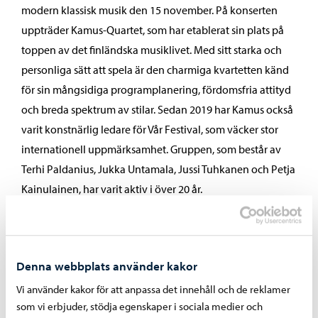
modern klassisk musik den 15 november. På konserten
uppträder Kamus-Quartet, som har etablerat sin plats på
toppen av det finländska musiklivet. Med sitt starka och
personliga sätt att spela är den charmiga kvartetten känd
för sin mångsidiga programplanering, fördomsfria attityd
och breda spektrum av stilar. Sedan 2019 har Kamus också
varit konstnärlig ledare för Vår Festival, som väcker stor
internationell uppmärksamhet. Gruppen, som består av
Terhi Paldanius, Jukka Untamala, Jussi Tuhkanen och Petja
Kainulainen, har varit aktiv i över 20 år.
Toner i Konsthallen 2025
Denna webbplats använder kakor
Vi använder kakor för att anpassa det innehåll och de reklamer
Plats: Borgå Konsthall (Konstfabriken 2 vån.)
som vi erbjuder, stödja egenskaper i sociala medier och