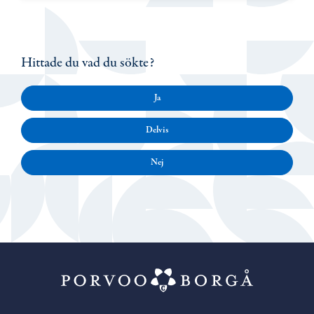
Hittade du vad du sökte?
Ja
Delvis
Nej
Porvoo – Gå ti