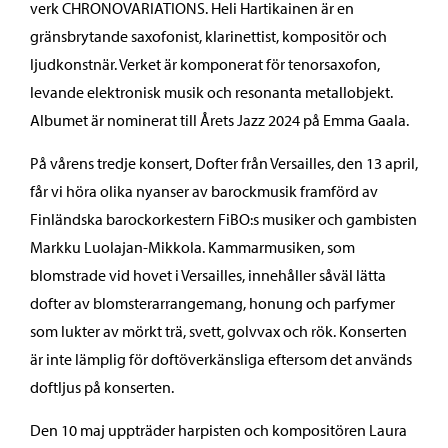
verk CHRONOVARIATIONS. Heli Hartikainen är en
gränsbrytande saxofonist, klarinettist, kompositör och
ljudkonstnär. Verket är komponerat för tenorsaxofon,
levande elektronisk musik och resonanta metallobjekt.
Albumet är nominerat till Årets Jazz 2024 på Emma Gaala.
På vårens tredje konsert, Dofter från Versailles, den 13 april,
får vi höra olika nyanser av barockmusik framförd av
Finländska barockorkestern FiBO:s musiker och gambisten
Markku Luolajan-Mikkola. Kammarmusiken, som
blomstrade vid hovet i Versailles, innehåller såväl lätta
dofter av blomsterarrangemang, honung och parfymer
som lukter av mörkt trä, svett, golvvax och rök. Konserten
är inte lämplig för doftöverkänsliga eftersom det används
doftljus på konserten.
Den 10 maj uppträder harpisten och kompositören Laura