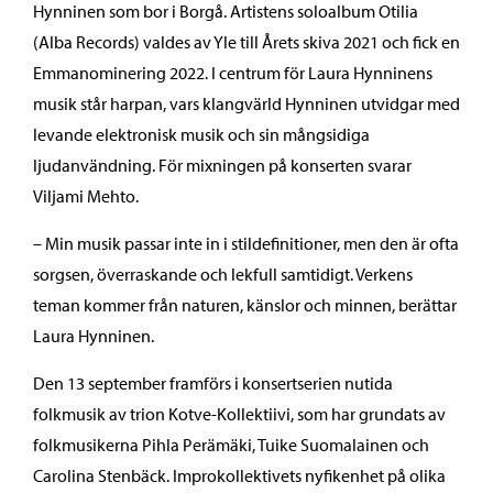
Hynninen som bor i Borgå. Artistens soloalbum Otilia
(Alba Records) valdes av Yle till Årets skiva 2021 och fick en
Emmanominering 2022. I centrum för Laura Hynninens
musik står harpan, vars klangvärld Hynninen utvidgar med
levande elektronisk musik och sin mångsidiga
ljudanvändning. För mixningen på konserten svarar
Viljami Mehto.
– Min musik passar inte in i stildefinitioner, men den är ofta
sorgsen, överraskande och lekfull samtidigt. Verkens
teman kommer från naturen, känslor och minnen, berättar
Laura Hynninen.
Den 13 september framförs i konsertserien nutida
folkmusik av trion Kotve-Kollektiivi, som har grundats av
folkmusikerna Pihla Perämäki, Tuike Suomalainen och
Carolina Stenbäck. Improkollektivets nyfikenhet på olika