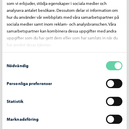
som vi erbjuder, stödja egenskaper i sociala medier och
Gammelbackavägen – arbetet inleds den 29
juli
analysera antalet besökare. Dessutom delar vi information om
hur du använder vår webbplats med våra samarbetspartner på
sociala medier samt inom reklam- och analysbranschen. Våra
samarbetspartner kan kombinera dessa uppgifter med andra
uppgifter som du har gett dem eller som har samlats in när du
har använt deras tjänster.
Borgå vatten
-
07.07.2026
Samtyckesval
Bräddningar vid pumpstationer på grund av
Nödvändig
störtregn 4. – 5.7.2026
Personliga preferenser
Statistik
Borgå vatten
-
29.06.2026
Geologisk strukturutredning av
Marknadsföring
Borgbackens-grundvattenområde