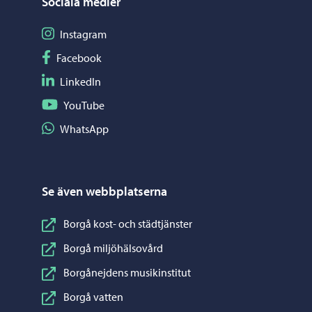
Sociala medier
Följ på Instagram
Instagram
Följ på Facebook
Facebook
Följ på LinkedIn
LinkedIn
Följ på YouTube
YouTube
Dela på WhatsApp
WhatsApp
Se även webbplatserna
Borgå kost- och städtjänster
Borgå miljöhälsovård
Borgånejdens musikinstitut
Borgå vatten