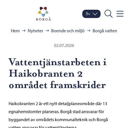
Hoppa till innehåll
Porvoo – Gå till startsid
Sv
Meny
Byt språk
Nuvarande språk: Sven
Sök
Bläddra:
Hem
Nyheter
Boende och miljö
Borgå vatten
02.07.2026
Vattentjänstarbeten i
Haikobranten 2
området framskrider
Haikobranten 2 är ett nytt detaljplaneområde där 13
egnahemstomter planeras. Borgå stad ansvarar för
byggandet av områdets kommunalteknik och Borgå
vatten ansvarar för vattentjänsterna.