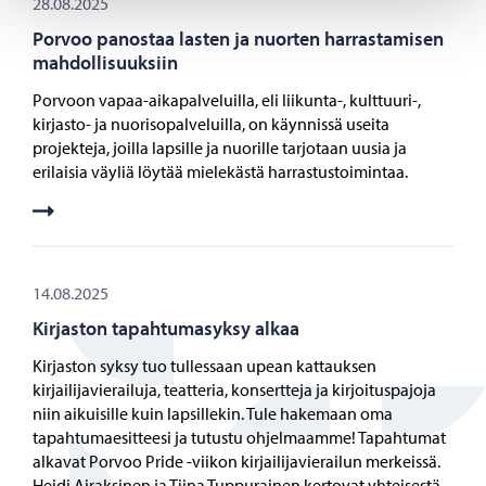
28.08.2025
Porvoo panostaa lasten ja nuorten harrastamisen
mahdollisuuksiin
Porvoon vapaa-aikapalveluilla, eli liikunta-, kulttuuri-,
kirjasto- ja nuorisopalveluilla, on käynnissä useita
projekteja, joilla lapsille ja nuorille tarjotaan uusia ja
erilaisia väyliä löytää mielekästä harrastustoimintaa.
14.08.2025
Kirjaston tapahtumasyksy alkaa
Kirjaston syksy tuo tullessaan upean kattauksen
kirjailijavierailuja, teatteria, konsertteja ja kirjoituspajoja
niin aikuisille kuin lapsillekin. Tule hakemaan oma
tapahtumaesitteesi ja tutustu ohjelmaamme! Tapahtumat
alkavat Porvoo Pride -viikon kirjailijavierailun merkeissä.
Heidi Airaksinen ja Tiina Tuppurainen kertovat yhteisestä