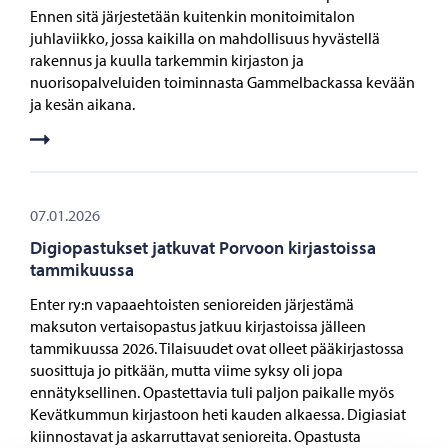
Ennen sitä järjestetään kuitenkin monitoimitalon
juhlaviikko, jossa kaikilla on mahdollisuus hyvästellä
rakennus ja kuulla tarkemmin kirjaston ja
nuorisopalveluiden toiminnasta Gammelbackassa kevään
ja kesän aikana.
07.01.2026
Digiopastukset jatkuvat Porvoon kirjastoissa
tammikuussa
Enter ry:n vapaaehtoisten senioreiden järjestämä
maksuton vertaisopastus jatkuu kirjastoissa jälleen
tammikuussa 2026. Tilaisuudet ovat olleet pääkirjastossa
suosittuja jo pitkään, mutta viime syksy oli jopa
ennätyksellinen. Opastettavia tuli paljon paikalle myös
Kevätkummun kirjastoon heti kauden alkaessa. Digiasiat
kiinnostavat ja askarruttavat senioreita. Opastusta