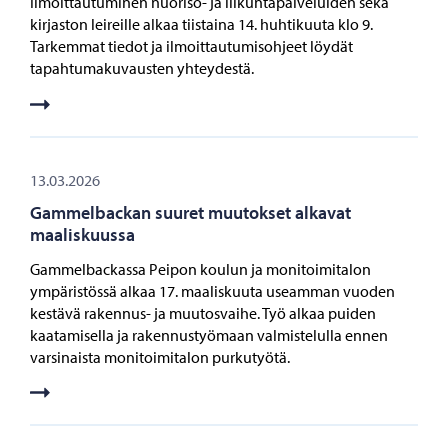
Ilmoittautuminen nuoriso- ja liikuntapalveluiden sekä
kirjaston leireille alkaa tiistaina 14. huhtikuuta klo 9.
Tarkemmat tiedot ja ilmoittautumisohjeet löydät
tapahtumakuvausten yhteydestä.
13.03.2026
Gammelbackan suuret muutokset alkavat
maaliskuussa
Gammelbackassa Peipon koulun ja monitoimitalon
ympäristössä alkaa 17. maaliskuuta useamman vuoden
kestävä rakennus- ja muutosvaihe. Työ alkaa puiden
kaatamisella ja rakennustyömaan valmistelulla ennen
varsinaista monitoimitalon purkutyötä.