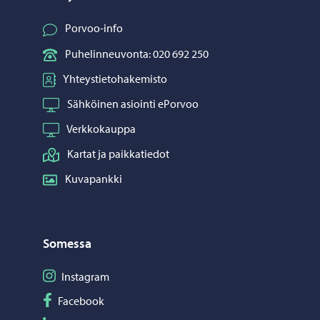
Porvoo-info
Puhelinneuvonta: 020 692 250
Yhteystietohakemisto
Sähköinen asiointi ePorvoo
Verkkokauppa
Kartat ja paikkatiedot
Kuvapankki
Somessa
Seuraa Instagram
Instagram
Seuraa Facebook
Facebook