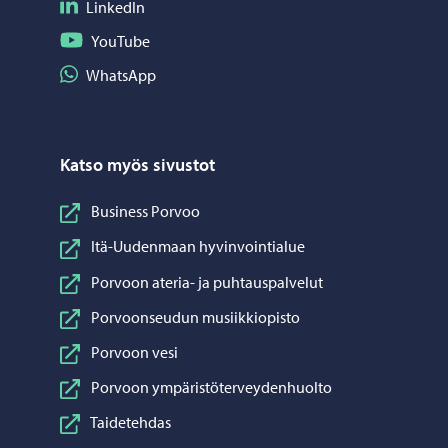
Seuraa LinkedIn
LinkedIn
Seuraa YouTube
YouTube
Jaa WhatsApp
WhatsApp
Katso myös sivustot
Business Porvoo
Itä-Uudenmaan hyvinvointialue
Porvoon ateria- ja puhtauspalvelut
Porvoonseudun musiikkiopisto
Porvoon vesi
Porvoon ympäristöterveydenhuolto
Taidetehdas