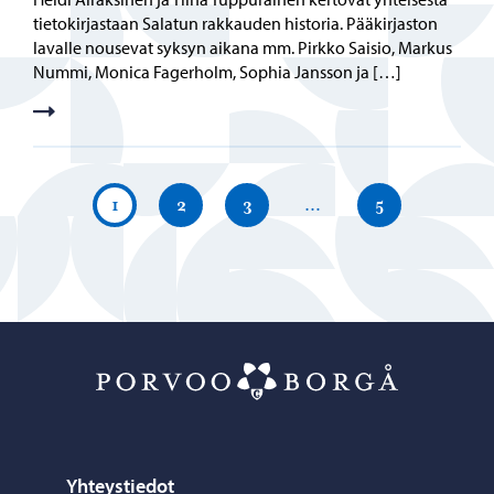
tietokirjastaan Salatun rakkauden historia. Pääkirjaston
lavalle nousevat syksyn aikana mm. Pirkko Saisio, Markus
Nummi, Monica Fagerholm, Sophia Jansson ja […]
1
2
3
…
5
Porvoo – Siirr
Yhteystiedot