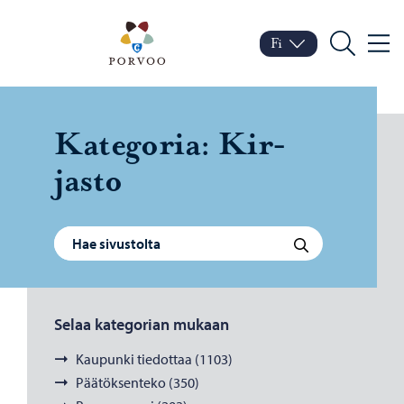
Siirry sisältöön
Porvoo – Siirry kotisivul
Fi
Valik
Vaihda kieltä
Nykyinen kieli: Suomi
Hae
Ka­te­go­ria:
Kir­
jas­to
Haku:
Hae
Selaa kategorian mukaan
Kaupunki tiedottaa (1103)
Päätöksenteko (350)