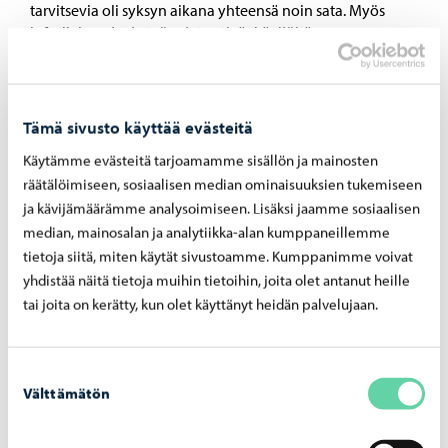
tarvitsevia oli syksyn aikana yhteensä noin sata. Myös
infotilaisuudet ja työpajat vetivät kävijöitä.
Infotilaisuuksissa […]
Tämä sivusto käyttää evästeitä
Käytämme evästeitä tarjoamamme sisällön ja mainosten
10.12.2025
räätälöimiseen, sosiaalisen median ominaisuuksien tukemiseen
Runeberg-palkintoehdokkaat julki
ja kävijämäärämme analysoimiseen. Lisäksi jaamme sosiaalisen
median, mainosalan ja analytiikka-alan kumppaneillemme
”Kirjavuodessa erottuivat riemastuttavat debyytit ja
runouden onnistumiset”
tietoja siitä, miten käytät sivustoamme. Kumppanimme voivat
yhdistää näitä tietoja muihin tietoihin, joita olet antanut heille
tai joita on kerätty, kun olet käyttänyt heidän palvelujaan.
10.11.2025
Suostumuksen
Välttämätön
Lastenkirjallisuuspalkinto Runeberg Junior -
valinta
ehdokkaat 2026 julki