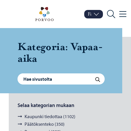
Siirry sisältöön
Porvoo – Siirry kotisivul
Fi
Valik
Vaihda kieltä
Nykyinen kieli: Suomi
Hae
Ka­te­go­ria:
Vapaa-​
aika
Haku:
Hae
Selaa kategorian mukaan
Kaupunki tiedottaa (1102)
Päätöksenteko (350)