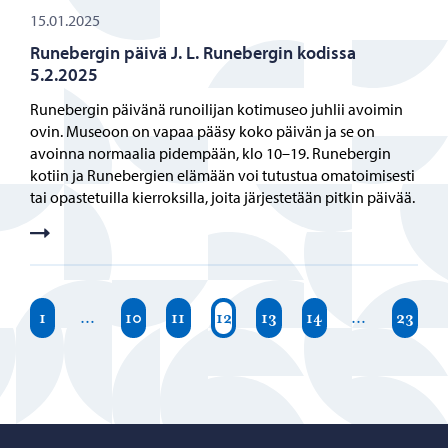
15.01.2025
Runebergin päivä J. L. Runebergin kodissa
5.2.2025
Runebergin päivänä runoilijan kotimuseo juhlii avoimin
ovin. Museoon on vapaa pääsy koko päivän ja se on
avoinna normaalia pidempään, klo 10–19. Runebergin
kotiin ja Runebergien elämään voi tutustua omatoimisesti
tai opastetuilla kierroksilla, joita järjestetään pitkin päivää.
1
…
10
11
12
13
14
…
23