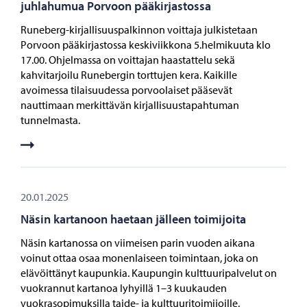
juhlahumua Porvoon pääkirjastossa
Runeberg-kirjallisuuspalkinnon voittaja julkistetaan
Porvoon pääkirjastossa keskiviikkona 5.helmikuuta klo
17.00. Ohjelmassa on voittajan haastattelu sekä
kahvitarjoilu Runebergin torttujen kera. Kaikille
avoimessa tilaisuudessa porvoolaiset pääsevät
nauttimaan merkittävän kirjallisuustapahtuman
tunnelmasta.
20.01.2025
Näsin kartanoon haetaan jälleen toimijoita
Näsin kartanossa on viimeisen parin vuoden aikana
voinut ottaa osaa monenlaiseen toimintaan, joka on
elävöittänyt kaupunkia. Kaupungin kulttuuripalvelut on
vuokrannut kartanoa lyhyillä 1–3 kuukauden
vuokrasopimuksilla taide- ja kulttuuritoimijoille.