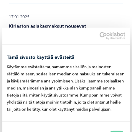
17.01.2025
Kirjaston asiakasmaksut nousevat
vuodenvaihteessa
Muistutuksen ja uuden kirjastokortin hinnat pysyvät
ennallaan. Palauttamattomien lainojen
myöhästymismaksut nousevat takautuvasti. Jos laina on
Tämä sivusto käyttää evästeitä
ollut myöhässä jo vuoden 2024 puolella, mutta se
Käytämme evästeitä tarjoamamme sisällön ja mainosten
palautetaan vasta tänä vuonna, maksu on kaikilta päiviltä
räätälöimiseen, sosiaalisen median ominaisuuksien tukemiseen
0,20 € (myöhästymismaksu nousee 0,15 € > 0,20 €).
ja kävijämäärämme analysoimiseen. Lisäksi jaamme sosiaalisen
Asiakasmaksut 1.1.2025 alkaen:
median, mainosalan ja analytiikka-alan kumppaneillemme
tietoja siitä, miten käytät sivustoamme. Kumppanimme voivat
yhdistää näitä tietoja muihin tietoihin, joita olet antanut heille
tai joita on kerätty, kun olet käyttänyt heidän palvelujaan.
16.01.2025
Runebergin päivän juhlinta alkaa ennakkoon
Suostumuksen
ilmaiskonsertilla Kulttuuritalo Grandissa