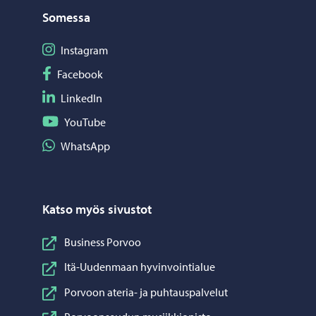
Somessa
Seuraa Instagram
Instagram
Seuraa Facebook
Facebook
Seuraa LinkedIn
LinkedIn
Seuraa YouTube
YouTube
Jaa WhatsApp
WhatsApp
Katso myös sivustot
Business Porvoo
Itä-Uudenmaan hyvinvointialue
Porvoon ateria- ja puhtauspalvelut