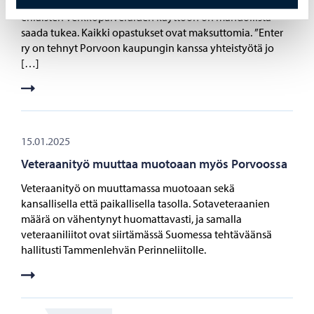
ja älypuhelimien peruskäytössä. Myös sovellusten ja
erilaisten verkkopalveluiden käyttöön on mahdollista
saada tukea. Kaikki opastukset ovat maksuttomia. ”Enter
ry on tehnyt Porvoon kaupungin kanssa yhteistyötä jo
[…]
15.01.2025
Veteraanityö muuttaa muotoaan myös Porvoossa
Veteraanityö on muuttamassa muotoaan sekä
kansallisella että paikallisella tasolla. Sotaveteraanien
määrä on vähentynyt huomattavasti, ja samalla
veteraaniliitot ovat siirtämässä Suomessa tehtäväänsä
hallitusti Tammenlehvän Perinneliitolle.