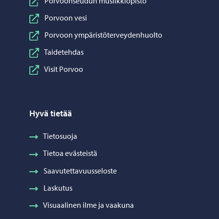
Porvoonseudun musiikkiopisto
Porvoon vesi
Porvoon ympäristöterveydenhuolto
Taidetehdas
Visit Porvoo
Hyvä tietää
Tietosuoja
Tietoa evästeistä
Saavutettavuusseloste
Laskutus
Visuaalinen ilme ja vaakuna