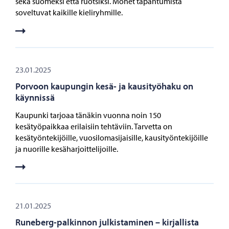
sekä suomeksi että ruotsiksi. Monet tapahtumista
soveltuvat kaikille kieliryhmille.
23.01.2025
Porvoon kaupungin kesä- ja kausityöhaku on
käynnissä
Kaupunki tarjoaa tänäkin vuonna noin 150
kesätyöpaikkaa erilaisiin tehtäviin. Tarvetta on
kesätyöntekijöille, vuosilomasijaisille, kausityöntekijöille
ja nuorille kesäharjoittelijoille.
21.01.2025
Runeberg-palkinnon julkistaminen – kirjallista