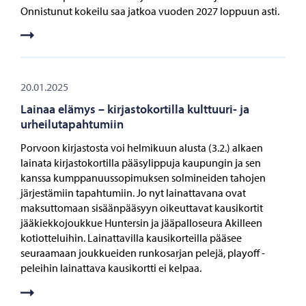
Onnistunut kokeilu saa jatkoa vuoden 2027 loppuun asti.
20.01.2025
Lainaa elämys – kirjastokortilla kulttuuri- ja
urheilutapahtumiin
Porvoon kirjastosta voi helmikuun alusta (3.2.) alkaen
lainata kirjastokortilla pääsylippuja kaupungin ja sen
kanssa kumppanuussopimuksen solmineiden tahojen
järjestämiin tapahtumiin. Jo nyt lainattavana ovat
maksuttomaan sisäänpääsyyn oikeuttavat kausikortit
jääkiekkojoukkue Huntersin ja jääpalloseura Akilleen
kotiotteluihin. Lainattavilla kausikorteilla pääsee
seuraamaan joukkueiden runkosarjan pelejä, playoff -
peleihin lainattava kausikortti ei kelpaa.