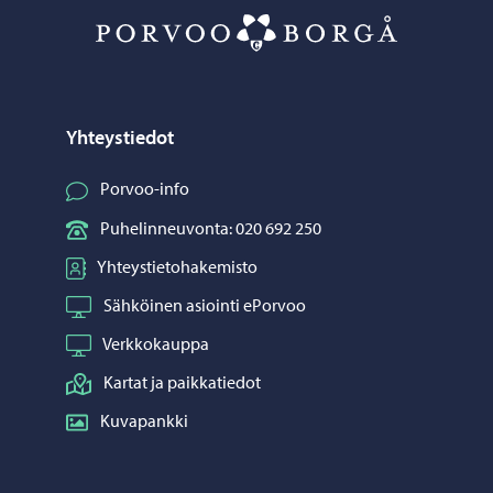
Porvoo – Siirr
Yhteystiedot
Porvoo-info
Puhelinneuvonta: 020 692 250
Yhteystietohakemisto
Sähköinen asiointi ePorvoo
Verkkokauppa
Kartat ja paikkatiedot
Kuvapankki