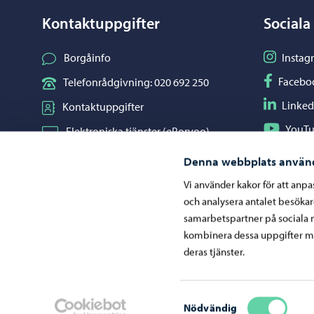
Kontaktuppgifter
Sociala
Följ på I
Borgåinfo
Instag
Följ på F
Facebo
Telefonrådgivning: 020 692 250
Följ på L
Linked
Kontaktuppgifter
Följ på Y
YouT
Elektroniska tjänster (ePorvoo)
Dela på 
Whats
Nätbutik
Denna webbplats använ
Kartor och lägesinformation
Vi använder kakor för att anp
och analysera antalet besöka
Mediaportal
samarbetspartner på sociala 
kombinera dessa uppgifter me
deras tjänster.
Ge respons
Samtyckesval
Nödvändig