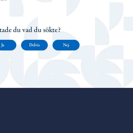
tade du vad du sökte?
Ja
Delvis
Nej
Porvoo – Gå till startsidan