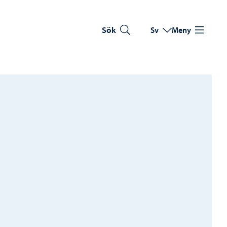
Sök
Sv
Meny
Byt språk
Nuvarande språk: Sve