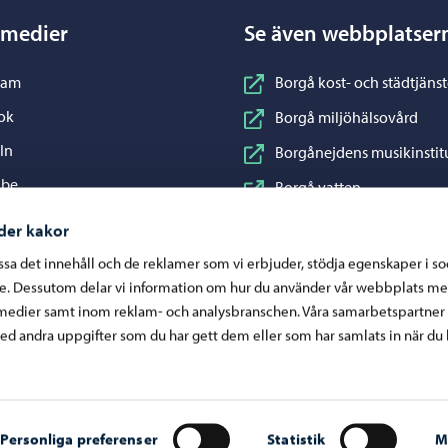
 medier
Se även webbplatser
nstagram
ram
Borgå kost- och städtjänst
acebook
ok
Borgå miljöhälsovård
inkedIn
In
Borgånejdens musikinstit
ouTube
ube
Borgå vatten
WhatsApp
App
Business Porvoo
der kakor
Konstfabriken
assa det innehåll och de reklamer som vi erbjuder, stödja egenskaper i s
re. Dessutom delar vi information om hur du använder vår webbplats me
Visit Porvoo
medier samt inom reklam- och analysbranschen. Våra samarbetspartner
Östra Nylands välfärdsom
d andra uppgifter som du har gett dem eller som har samlats in när du 
Personliga preferenser
Statistik
M