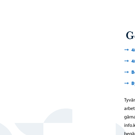
G
4
4
B
B
Tyvär
arbet
gärna
info.
begä