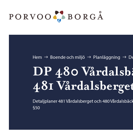
Hoppa till innehåll
Porvoo – Gå till startsidan
Bläddra:
Hem
Boende och miljö
Planläggning
De
DP 480 Vårdalsb
481 Vårdalsberge
Detaljplaner 481 Vårdalsberget och 480 Vårdalsbä
§50