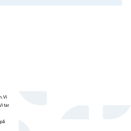
. Vi
i tar
 på