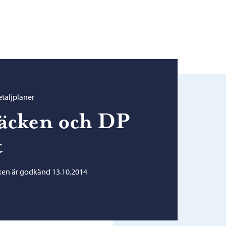
taljplaner
äcken och DP
t
cken är godkänd 13.10.2014