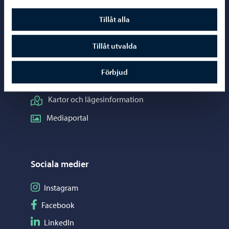
Borgåinfo
Tillåt alla
Telefonrådgivning: 020 692 250
Kontaktuppgifter
Tillåt utvalda
Elektroniska tjänster (ePorvoo)
Förbjud
Nätbutik
Kartor och lägesinformation
Mediaportal
Sociala medier
Följ på Instagram
Instagram
Följ på Facebook
Facebook
Följ på LinkedIn
LinkedIn