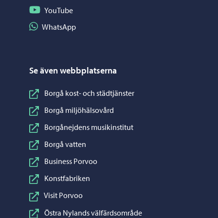
Följ på YouTube
YouTube
Dela på WhatsApp
WhatsApp
Se även webbplatserna
Borgå kost- och städtjänster
Borgå miljöhälsovård
Borgånejdens musikinstitut
Borgå vatten
Business Porvoo
Konstfabriken
Visit Porvoo
Östra Nylands välfärdsområde