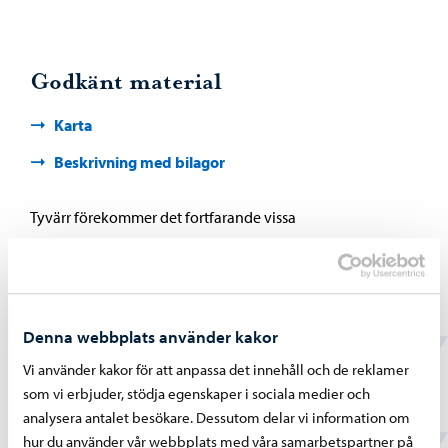
Godkänt material
Karta
Beskrivning med bilagor
Tyvärr förekommer det fortfarande vissa
tillgänglighetsbrister i materialen. Vi arbetar ständigt för
att förbättra tillgängligheten och korrigera bristerna. Vi tar
gärna emot respons om tillgängligheten på adressen
info.kaupunkisuunnittelu@porvoo.fi. Vi skickar även
Denna webbplats använder kakor
tillgängligt material på begäran.
Vi använder kakor för att anpassa det innehåll och de reklamer
som vi erbjuder, stödja egenskaper i sociala medier och
analysera antalet besökare. Dessutom delar vi information om
hur du använder vår webbplats med våra samarbetspartner på