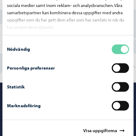
Hittade du vad du sökte?
sociala medier samt inom reklam- och analysbranschen. Våra
samarbetspartner kan kombinera dessa uppgifter med andra
uppgifter som du har gett dem eller som har samlats in när du
Ja
har använt deras tjänster.
Delvis
Samtyckesval
Nej
Nödvändig
Personliga preferenser
Statistik
Porvoo – Gå ti
Marknadsföring
Kontaktuppgifter
Visa uppgifterna