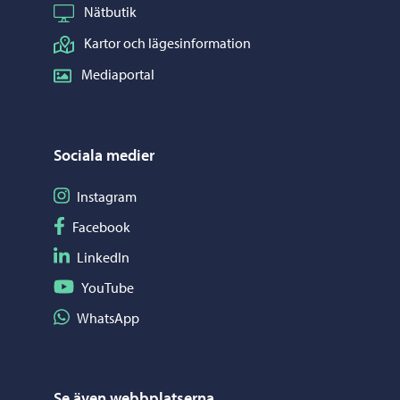
Nätbutik
Kartor och lägesinformation
Mediaportal
Sociala medier
Följ på Instagram
Instagram
Följ på Facebook
Facebook
Följ på LinkedIn
LinkedIn
Följ på YouTube
YouTube
Dela på WhatsApp
WhatsApp
Se även webbplatserna