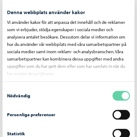
Kokon idrottscentrum
Denna webbplats använder kakor
Beredning för beslutsfattande.
Vi använder kakor för att anpassa det innehåll och de reklamer
som vi erbjuder, stödja egenskaper i sociala medier och
Presentation om planeringsprinciperna för
Kokonområdet, helheten som genomförs i det
analysera antalet besökare. Dessutom delar vi information om
första skedet samt utarbetandet av projektplanen
hur du använder vår webbplats med våra samarbetspartner på
(på finska)
sociala medier samt inom reklam- och analysbranschen. Våra
samarbetspartner kan kombinera dessa uppgifter med andra
Arbetets utgångspunkter 2020 (pdf, på finska)
uppgifter som du har gett dem eller som har samlats in när du
Presentation av arbetet 2021 (pdf, på finska)
har använt deras tjänster.
Projektbroschyr, del 1 (pdf, på finska)
Samtyckesval
Områdesplan, del 2 (pdf, på finska)
Nödvändig
Utgångsinformation och styrningsmodell, del 3 (pdf,
på finska)
Personliga preferenser
Illustrationer med hög resolution (pdf)
Statistik