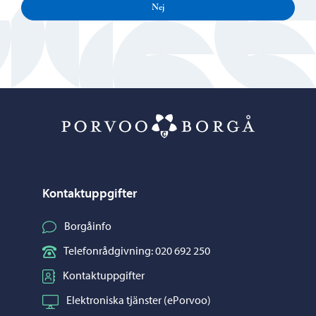
Nej
Porvoo – Gå ti
Kontaktuppgifter
Borgåinfo
Telefonrådgivning: 020 692 250
Kontaktuppgifter
Elektroniska tjänster (ePorvoo)