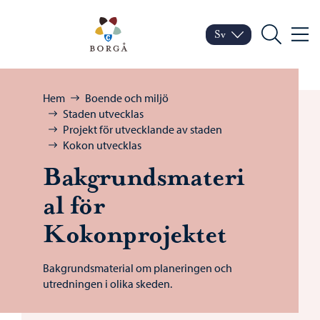
Hoppa till innehåll
Porvoo – Gå till startsid
Sv
Meny
Byt språk
Nuvarande språk: Sven
Sök
Bläddra:
Hem
Boende och miljö
Staden utvecklas
Projekt för utvecklande av staden
Kokon utvecklas
Bakgrundsmateri
al för
Kokonprojektet
Bakgrundsmaterial om planeringen och
utredningen i olika skeden.