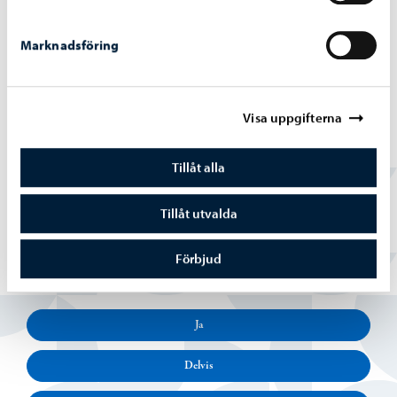
Marknadsföring
Slutrapport på basen av växelverkan
Presentation, växelverkan och politisk styrning
(delvis på finska), stadplaneringschef Dan Mollgren,
Visa uppgifterna
Borgå stad 2021
Tillåt alla
Presentation, Rapport på basen av växelverkan,
Sitowise Oy 2021
Tillåt utvalda
Förbjud
Hittade du vad du sökte?
Ja
Delvis