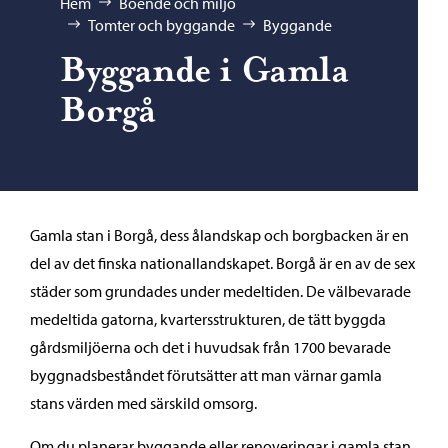
Bläddra:
Hem
Boende och miljö
Tomter och byggande
Byggande
Byggande i Gamla
Borgå
Gamla stan i Borgå, dess ålandskap och borgbacken är en
del av det finska nationallandskapet. Borgå är en av de sex
städer som grundades under medeltiden. De välbevarade
medeltida gatorna, kvartersstrukturen, de tätt byggda
gårdsmiljöerna och det i huvudsak från 1700 bevarade
byggnadsbeståndet förutsätter att man värnar gamla
stans värden med särskild omsorg.
Om du planerar byggande eller renoveringar i gamla stan