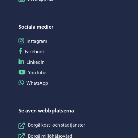
Sociala medier
Följ på Instagram
Instagram
Följ på Facebook
Facebook
Följ på LinkedIn
LinkedIn
Följ på YouTube
YouTube
Dela på WhatsApp
WhatsApp
Se även webbplatserna
Borgå kost- och städtjänster
Borgå miljöhälsovård