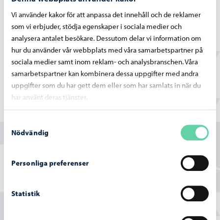
Vi använder kakor för att anpassa det innehåll och de reklamer
Detaljplan för gamla stan i Borgå (DP-225)
som vi erbjuder, stödja egenskaper i sociala medier och
analysera antalet besökare. Dessutom delar vi information om
Tilläggsinformation fås från byggnadstillsynen.
hur du använder vår webbplats med våra samarbetspartner på
sociala medier samt inom reklam- och analysbranschen. Våra
Byggnadstillsynens kontaktuppgifter
samarbetspartner kan kombinera dessa uppgifter med andra
uppgifter som du har gett dem eller som har samlats in när du
har använt deras tjänster.
Hittade du vad du sökte?
Samtyckesval
Nödvändig
Ja
Delvis
Personliga preferenser
Nej
Statistik