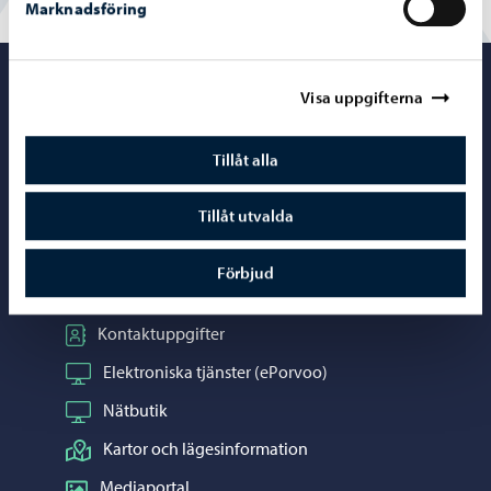
Marknadsföring
Porvoo – Gå ti
Visa uppgifterna
Tillåt alla
Kontaktuppgifter
Tillåt utvalda
Borgåinfo
Förbjud
Telefonrådgivning: 020 692 250
Kontaktuppgifter
Elektroniska tjänster (ePorvoo)
Nätbutik
Kartor och lägesinformation
Mediaportal