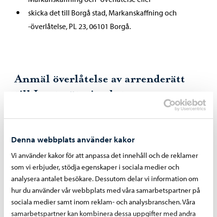
skicka det till Borgå stad, Markanskaffning och
-överlåtelse, PL 23, 06101 Borgå.
Anmäl överlåtelse av arrenderätt
till Lantmäteriverket
Du ska också göra en anmälan om överföringen till
Lantmäteriverket. Närmare information på
Denna webbplats använder kakor
Lantmäteriverkets webbsidor.
Vi använder kakor för att anpassa det innehåll och de reklamer
Lantmäteriverket
som vi erbjuder, stödja egenskaper i sociala medier och
analysera antalet besökare. Dessutom delar vi information om
Kontaktuppgifter, överföring av
hur du använder vår webbplats med våra samarbetspartner på
arrenderätt
sociala medier samt inom reklam- och analysbranschen. Våra
samarbetspartner kan kombinera dessa uppgifter med andra