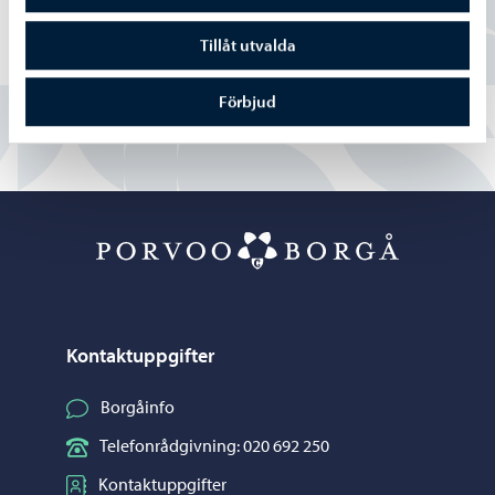
Delvis
Tillåt utvalda
Nej
Förbjud
Porvoo – Gå ti
Kontaktuppgifter
Borgåinfo
Telefonrådgivning: 020 692 250
Kontaktuppgifter