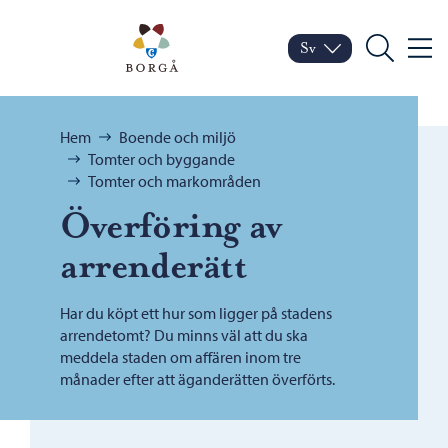
Hoppa till innehåll
Porvoo – Gå till startsid
Sv
Meny
Byt språk
Nuvarande språk: Sven
Sök
Bläddra:
Hem
Boende och miljö
Tomter och byggande
Tomter och markområden
Överföring av
arrenderätt
Har du köpt ett hur som ligger på stadens
arrendetomt? Du minns väl att du ska
meddela staden om affären inom tre
månader efter att äganderätten överförts.