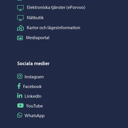
Elektroniska tjänster (ePorvoo)
Nätbutik
Kartor och lägesinformation
Mediaportal
Sociala medier
Följ på Instagram
Instagram
Följ på Facebook
Facebook
Följ på LinkedIn
LinkedIn
Följ på YouTube
YouTube
Dela på WhatsApp
WhatsApp