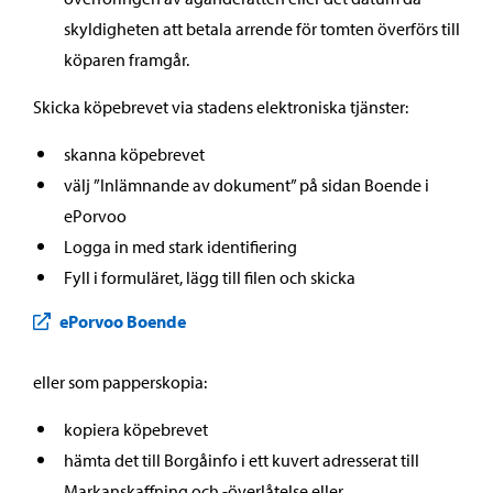
skyldigheten att betala arrende för tomten överförs till
köparen framgår.
Skicka köpebrevet via stadens elektroniska tjänster:
skanna köpebrevet
välj ”Inlämnande av dokument” på sidan Boende i
ePorvoo
Logga in med stark identifiering
Fyll i formuläret, lägg till filen och skicka
ePorvoo Boende
eller som papperskopia:
kopiera köpebrevet
hämta det till Borgåinfo i ett kuvert adresserat till
Markanskaffning och -överlåtelse eller