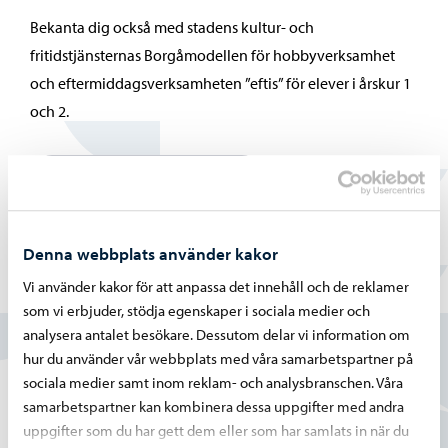
Bekanta dig också med stadens kultur- och
fritidstjänsternas Borgåmodellen för hobbyverksamhet
och eftermiddagsverksamheten ”eftis” för elever i årskur 1
och 2.
Aktiviteter efter skolan
Denna webbplats använder kakor
Vi använder kakor för att anpassa det innehåll och de reklamer
Hittade du vad du sökte?
som vi erbjuder, stödja egenskaper i sociala medier och
analysera antalet besökare. Dessutom delar vi information om
Ja
hur du använder vår webbplats med våra samarbetspartner på
sociala medier samt inom reklam- och analysbranschen. Våra
Delvis
samarbetspartner kan kombinera dessa uppgifter med andra
uppgifter som du har gett dem eller som har samlats in när du
Nej