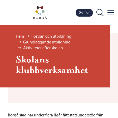
Hoppa till innehåll
Porvoo – Gå till startsid
Sv
Meny
Byt språk
Nuvarande språk: Sven
Sök
Bläddra:
Hem
Fostran och utbildning
Grundläggande utbildning
Aktiviteter efter skolan
Skolans
klubbverksamhet
Borgå stad har under flera läsår fått statsunderstöd från