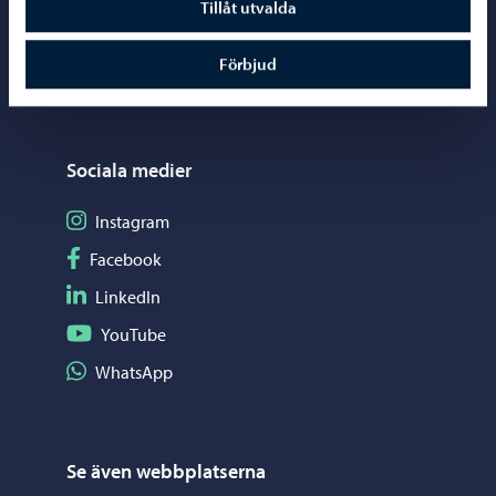
Tillåt utvalda
Kartor och lägesinformation
Förbjud
Mediaportal
Sociala medier
Följ på Instagram
Instagram
Följ på Facebook
Facebook
Följ på LinkedIn
LinkedIn
Följ på YouTube
YouTube
Dela på WhatsApp
WhatsApp
Se även webbplatserna