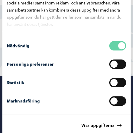
sociala medier samt inom reklam- och analysbranschen. Våra
samarbetspartner kan kombinera dessa uppgifter med andra
Ja
uppgifter som du har gett dem eller som har samlats in när du
har använt deras tjänster.
Delvis
Samtyckesval
Nej
Nödvändig
Personliga preferenser
Statistik
Porvoo – Gå ti
Marknadsföring
Kontaktuppgifter
Visa uppgifterna