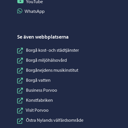
Följ på YouTube
YouTube
Dela på WhatsApp
WhatsApp
Se även webbplatserna
Borgå kost- och städtjänster
Borgå miljöhälsovård
Borgånejdens musikinstitut
Borgå vatten
Business Porvoo
Konstfabriken
Visit Porvoo
Östra Nylands välfärdsområde