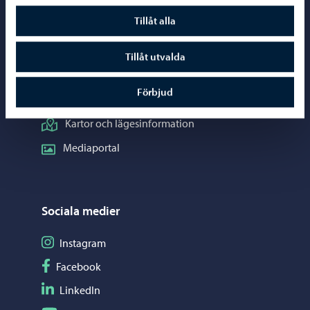
Borgåinfo
Tillåt alla
Telefonrådgivning: 020 692 250
Kontaktuppgifter
Tillåt utvalda
Elektroniska tjänster (ePorvoo)
Förbjud
Nätbutik
Kartor och lägesinformation
Mediaportal
Sociala medier
Följ på Instagram
Instagram
Följ på Facebook
Facebook
Följ på LinkedIn
LinkedIn