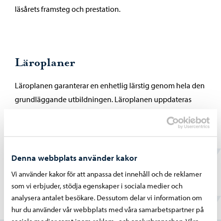
läsårets framsteg och prestation.
Läroplaner
Läroplanen garanterar en enhetlig lärstig genom hela den
grundläggande utbildningen. Läroplanen uppdateras
kontinuerligt både med lokala preciseringer och
nationella riktlinjer. Den uppdaterade läroplanen och
kompletterande dokument hittas via länken nedan.
Denna webbplats använder kakor
Läroplaner och handledande dokument
Vi använder kakor för att anpassa det innehåll och de reklamer
som vi erbjuder, stödja egenskaper i sociala medier och
analysera antalet besökare. Dessutom delar vi information om
Hittade du vad du sökte?
hur du använder vår webbplats med våra samarbetspartner på