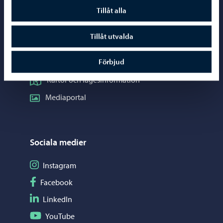
Telefonrådgivning: 020 692 250
Tillåt alla
Kontaktuppgifter
Tillåt utvalda
Elektroniska tjänster (ePorvoo)
Förbjud
Nätbutik
Kartor och lägesinformation
Mediaportal
Sociala medier
Följ på Instagram
Instagram
Följ på Facebook
Facebook
Följ på LinkedIn
LinkedIn
Följ på YouTube
YouTube