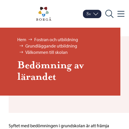
Hoppa till innehåll
Porvoo – Gå till startsid
Sv
Meny
Byt språk
Nuvarande språk: Sven
Sök
Bläddra:
Hem
Fostran och utbildning
Grundläggande utbildning
Välkommen till skolan
Bedömning av
lärandet
Syftet med bedömningen i grundskolan är att främja