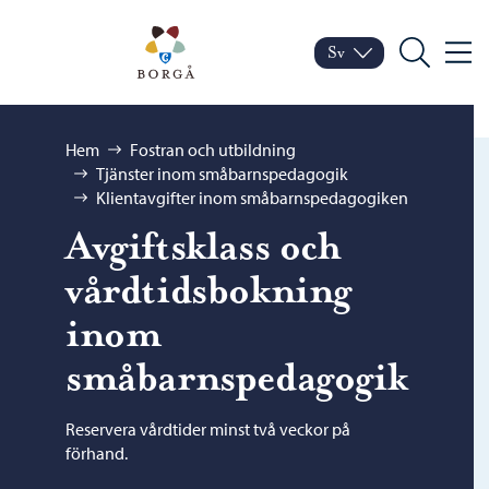
Hoppa till innehåll
Porvoo – Gå till startsid
Sv
Meny
Byt språk
Nuvarande språk: Sven
Sök
Bläddra:
Hem
Fostran och utbildning
Tjänster inom småbarnspedagogik
Klientavgifter inom småbarnspedagogiken
Avgiftsklass och
vårdtidsbokning
inom
småbarnspedagogik
Reservera vårdtider minst två veckor på
förhand.