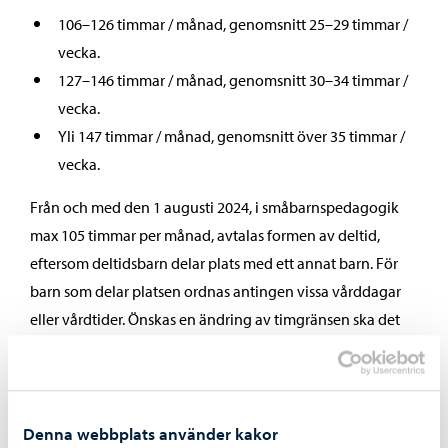
106–126 timmar / månad, genomsnitt 25–29 timmar /
vecka.
127–146 timmar / månad, genomsnitt 30–34 timmar /
vecka.
Yli 147 timmar / månad, genomsnitt över 35 timmar /
vecka.
Från och med den 1 augusti 2024, i småbarnspedagogik
max 105 timmar per månad, avtalas formen av deltid,
eftersom deltidsbarn delar plats med ett annat barn. För
barn som delar platsen ordnas antingen vissa vårddagar
eller vårdtider. Önskas en ändring av timgränsen ska det
diskuteras med daghemsföreståndaren så att nödvändiga
arrangemang kan göras på dagis.
Målet för småbarnspedagogiken är att ge barnet en
Denna webbplats använder kakor
lämplig och tillräcklig mängd småbarnspedagogik som