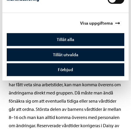
Vårdtid som faktureringsgrund, läs mer
Visa uppgifterna
Ändringar
Tillåt alla
Om vårdnadshavaren inte vet sina arbetstider då
Tillåt utvalda
vårdtiderna ska reserveras, lönar det sig att planera
vårdtiderna med tanke på barnets bästa. Om det sedan
Förbjud
behövs ändringar i vårdtiden efter att vårdnadshavaren
har fått veta sina arbetstider, kan man komma överens om
ändringarna direkt med gruppen. Då måste man ändå
försäkra sig om att eventuella tidiga eller sena vårdtider
går att ordna. Största delen av barnens vårdtider är mellan
8–16 och man kan alltid komma överens med personalen
om ändringar. Reserverade vårdtider korrigeras i Daisy av