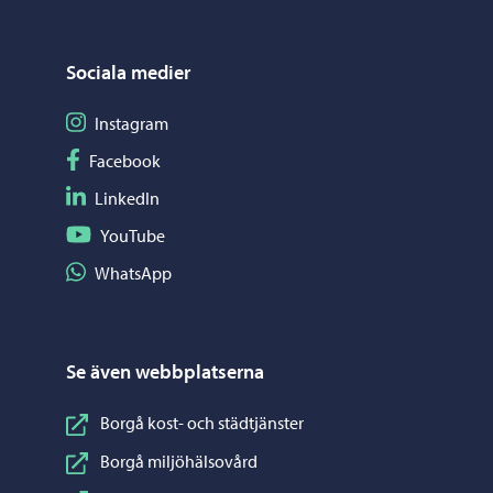
Sociala medier
Följ på Instagram
Instagram
Följ på Facebook
Facebook
Följ på LinkedIn
LinkedIn
Följ på YouTube
YouTube
Dela på WhatsApp
WhatsApp
Se även webbplatserna
Borgå kost- och städtjänster
Borgå miljöhälsovård