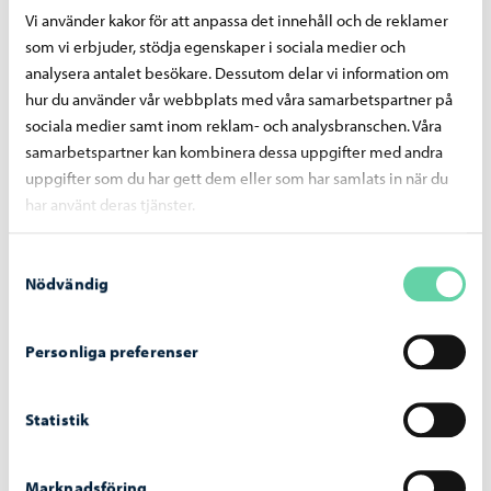
Vi använder kakor för att anpassa det innehåll och de reklamer
stöder hela familjens välmående och ork. Borgå stad har
som vi erbjuder, stödja egenskaper i sociala medier och
infört flera avgiftsklasser än de som krävs i lagen om
analysera antalet besökare. Dessutom delar vi information om
klientavgifter inom småbarnspedagogiken, så att
hur du använder vår webbplats med våra samarbetspartner på
familjerna ska ha flera valmöjligheter. Fem avgiftsklasser
sociala medier samt inom reklam- och analysbranschen. Våra
möjliggör att alla kan välja en tillräcklig avgiftsklass. Om
samarbetspartner kan kombinera dessa uppgifter med andra
uppgifter som du har gett dem eller som har samlats in när du
familjen undantagsvis behöver mera vårdtid under någon
har använt deras tjänster.
månad, alltså så att timmarna i avtalet överskrids, höjs
avgiftsklassen automatiskt för den månaden.
Samtyckesval
Nödvändig
Ansök om framtida ändring av timgräns senast den
15:e dagen i månaden, så att nytt betalningsbeslut
kan fattas i förskott. Den nya timgränsen träder i kraft i
Personliga preferenser
början av nästa månad.
Om den valda timgränsen överskrids minst tre
Statistik
månader i följd, höjs timgränsen till följande
betalningskategori.
Marknadsföring