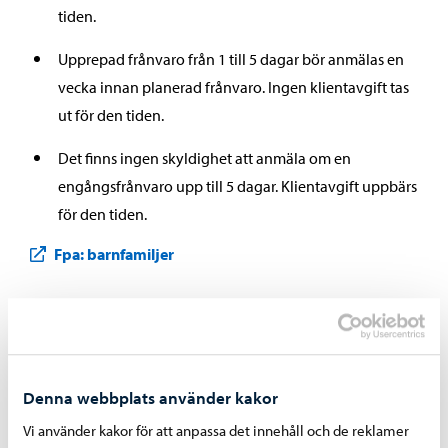
tiden.
Upprepad frånvaro från 1 till 5 dagar bör anmälas en
vecka innan planerad frånvaro. Ingen klientavgift tas
ut för den tiden.
Det finns ingen skyldighet att anmäla om en
engångsfrånvaro upp till 5 dagar. Klientavgift uppbärs
för den tiden.
Fpa: barnfamiljer
Hur anmäler jag om frånvaro?
Denna webbplats använder kakor
Visa FPA:s beslut till daghemsföreståndaren om
frånvaron i tid, enligt nämnda anmälningstider.
Vi använder kakor för att anpassa det innehåll och de reklamer