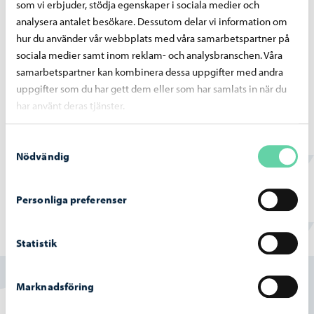
som vi erbjuder, stödja egenskaper i sociala medier och
Lägg frånvarodagarna i DaisyFamilys
analysera antalet besökare. Dessutom delar vi information om
vårdtidsbokningskalender i tid, enligt nämnda
hur du använder vår webbplats med våra samarbetspartner på
anmälningstider.
sociala medier samt inom reklam- och analysbranschen. Våra
Personalen / daghemsföreståndaren ändrar i tid
samarbetspartner kan kombinera dessa uppgifter med andra
anmälda frånvarodagarna till ersättningsdagar, om
uppgifter som du har gett dem eller som har samlats in när du
vårdtiden enligt timgränsen för den månaden inte har
har använt deras tjänster.
använts eller bokats andra dagar under
Samtyckesval
kalendermånaden.
Nödvändig
Anmäla om frånvaro i DaisyFamily.
Personliga preferenser
Hittade du vad du sökte?
Statistik
Ja
Marknadsföring
Delvis