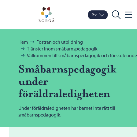
Hoppa till innehåll
Porvoo – Gå till startsid
Sv
Meny
Byt språk
Nuvarande språk: Sven
Sök
Bläddra:
Hem
Fostran och utbildning
Tjänster inom småbarnspedagogik
Välkommen till småbarnspedagogik och förskoleunde
Småbarnspedagogik
under
föräldraledigheten
Under föräldraledigheten har barnet inte rätt till
småbarnspedagogik.