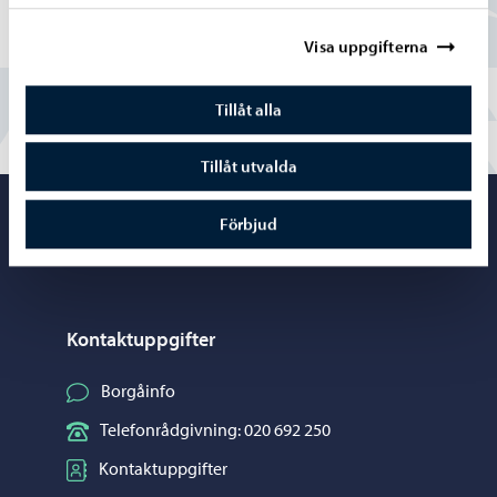
Visa uppgifterna
Nej
Tillåt alla
Tillåt utvalda
Porvoo – Gå ti
Förbjud
Kontaktuppgifter
Borgåinfo
Telefonrådgivning: 020 692 250
Kontaktuppgifter