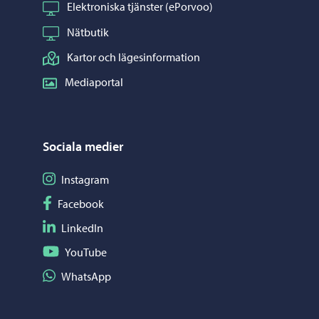
Elektroniska tjänster (ePorvoo)
Nätbutik
Kartor och lägesinformation
Mediaportal
Sociala medier
Följ på Instagram
Instagram
Följ på Facebook
Facebook
Följ på LinkedIn
LinkedIn
Följ på YouTube
YouTube
Dela på WhatsApp
WhatsApp