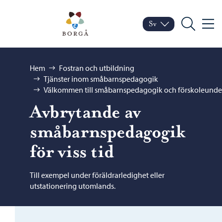
Hoppa till innehåll
Porvoo – Gå till startsid
Sv
Meny
Byt språk
Nuvarande språk: Sven
Sök
Bläddra:
Hem
Fostran och utbildning
Tjänster inom småbarnspedagogik
Välkommen till småbarnspedagogik och förskoleunde
Avbrytande av
småbarnspedagogik
för viss tid
Till exempel under föräldrarledighet eller
utstationering utomlands.