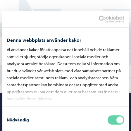
Hittade du vad du sökte?
Ja
Denna webbplats använder kakor
Delvis
Vi använder kakor för att anpassa det innehåll och de reklamer
som vi erbjuder, stödja egenskaper i sociala medier och
Nej
analysera antalet besökare. Dessutom delar vi information om
hur du använder vår webbplats med våra samarbetspartner på
sociala medier samt inom reklam- och analysbranschen. Våra
samarbetspartner kan kombinera dessa uppgifter med andra
uppgifter som du har gett dem eller som har samlats in när du
har använt deras tjänster.
Porvoo – Gå ti
Samtyckesval
Nödvändig