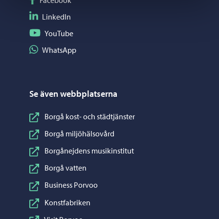
Följ på LinkedIn
LinkedIn
Följ på YouTube
YouTube
Dela på WhatsApp
WhatsApp
Se även webbplatserna
Borgå kost- och städtjänster
Borgå miljöhälsovård
Borgånejdens musikinstitut
Borgå vatten
Business Porvoo
Konstfabriken