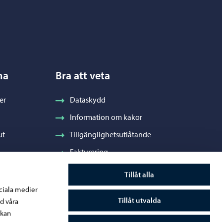
na
Bra att veta
er
Dataskydd
Information om kakor
ut
Tillgänglighetsutlåtande
Fakturering
Stadens visuella profil och vapen
Tillåt alla
ociala medier
Tillåt utvalda
d våra
 kan
råde