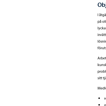
Obj
I åtg
på ol
lycka
inrät
lösni
förut
Arbe
kunsk
probl
sitt t
Medle
r
o