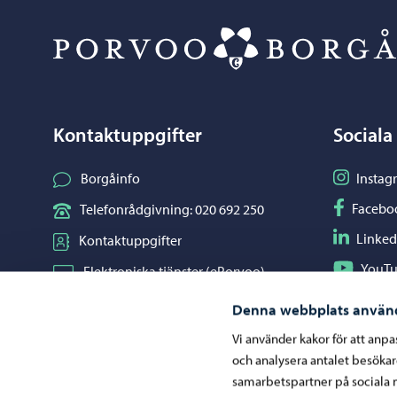
Kontaktuppgifter
Sociala
Följ på I
Borgåinfo
Instag
Följ på F
Facebo
Telefonrådgivning: 020 692 250
Följ på L
Linked
Kontaktuppgifter
Följ på Y
YouT
Elektroniska tjänster (ePorvoo)
Dela på 
Whats
Nätbutik
Denna webbplats använ
Kartor och lägesinformation
Vi använder kakor för att anp
och analysera antalet besöka
Mediaportal
samarbetspartner på sociala 