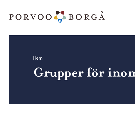
Hoppa till innehåll
Porvoo – Gå till startsidan
Bläddra:
Hem
Grupper för ino