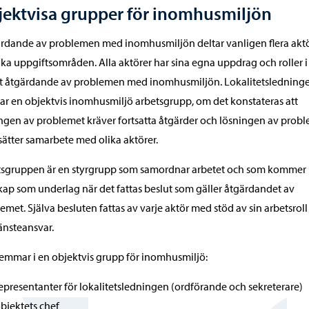
ektvisa grupper för inomhusmiljön
ärdande av problemen med inomhusmiljön deltar vanligen flera akt
ika uppgiftsområden. Alla aktörer har sina egna uppdrag och roller i 
t åtgärdande av problemen med inomhusmiljön. Lokalitetsledning
tar en objektvis inomhusmiljö arbetsgrupp, om det konstateras att
ngen av problemet kräver fortsatta åtgärder och lösningen av prob
sätter samarbete med olika aktörer.
tsgruppen är en styrgrupp som samordnar arbetet och som kommer
ap som underlag när det fattas beslut som gäller åtgärdandet av
emet. Själva besluten fattas av varje aktör med stöd av sin arbetsrol
jänsteansvar.
mmar i en objektvis grupp för inomhusmiljö:
epresentanter för lokalitetsledningen (ordförande och sekreterare)
bjektets chef