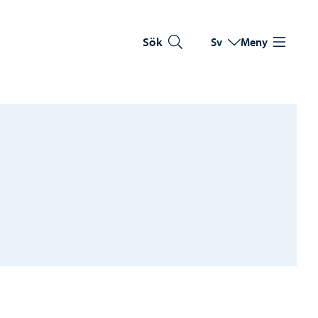
Sök
Sv
Meny
Byt språk
Nuvarande språk: Sve