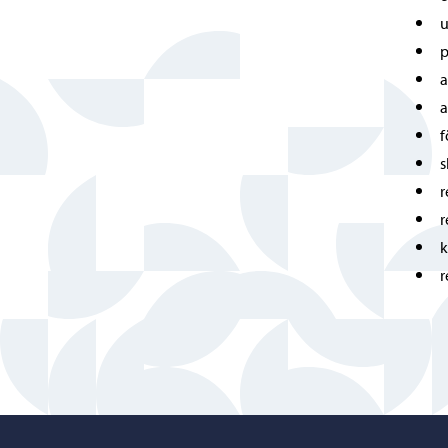
u
p
a
a
f
s
r
r
r