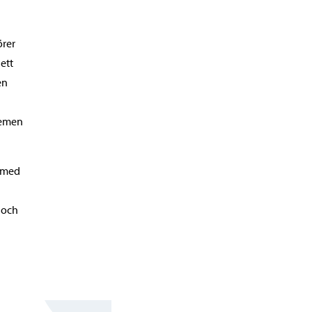
örer
ett
en
lemen
 med
l och