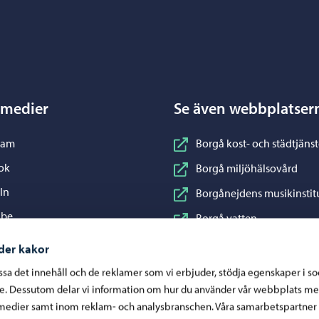
Porvoo – Gå till startsidan
 medier
Se även webbplatser
nstagram
ram
Borgå kost- och städtjänst
acebook
ok
Borgå miljöhälsovård
inkedIn
In
Borgånejdens musikinstit
ouTube
ube
Borgå vatten
WhatsApp
App
Business Porvoo
der kakor
Konstfabriken
assa det innehåll och de reklamer som vi erbjuder, stödja egenskaper i s
re. Dessutom delar vi information om hur du använder vår webbplats me
Visit Porvoo
medier samt inom reklam- och analysbranschen. Våra samarbetspartner
Östra Nylands välfärdsom