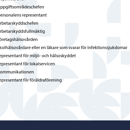
ppgiftsområdeschefen
ersonalens representant
rbetarskyddschefen
rbetarskyddsfullmäktig
öretagshälsovården
kolhälsovårdare eller en läkare som svarar för infektionssjukdomar
epresentant för miljö- och hälsoskyddet
epresentant för lokalservicen
kommunikationen
epresentant för föräldraförening