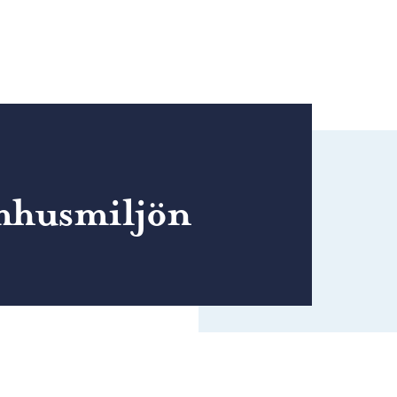
mhusmiljön