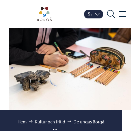
Hoppa till innehåll
Porvoo – Gå till startsid
Sv
Meny
Byt språk
Nuvarande språk: Sven
Sök
Bläddra:
Hem
Kultur och fritid
De ungas Borgå