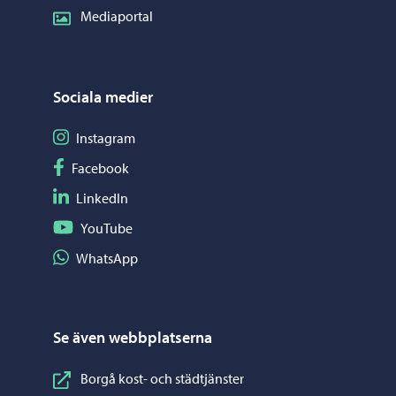
Mediaportal
Sociala medier
Följ på Instagram
Instagram
Följ på Facebook
Facebook
Följ på LinkedIn
LinkedIn
Följ på YouTube
YouTube
Dela på WhatsApp
WhatsApp
Se även webbplatserna
Borgå kost- och städtjänster