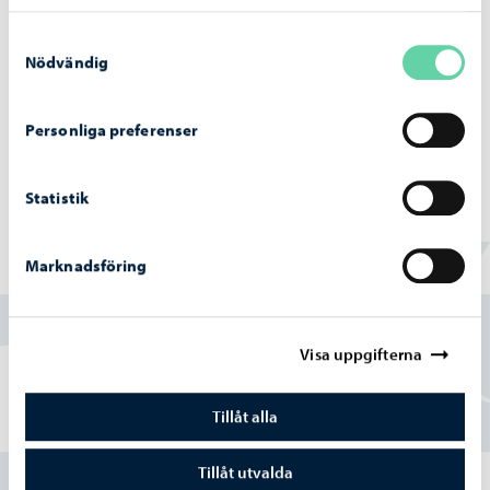
Samtyckesval
Nödvändig
Personliga preferenser
Statistik
Marknadsföring
Hittade du vad du sökte?
Ja
Visa uppgifterna
Delvis
Tillåt alla
Nej
Tillåt utvalda