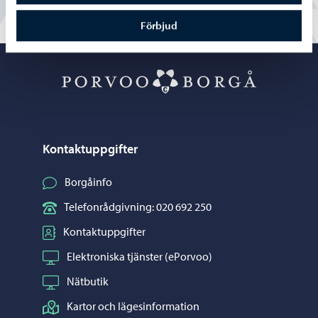
Förbjud
Porvoo – Gå ti
Kontaktuppgifter
Borgåinfo
Telefonrådgivning: 020 692 250
Kontaktuppgifter
Elektroniska tjänster (ePorvoo)
Nätbutik
Kartor och lägesinformation