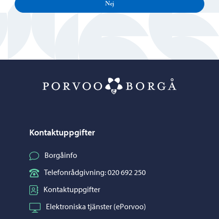
Nej
Porvoo – Gå ti
Kontaktuppgifter
Borgåinfo
Telefonrådgivning: 020 692 250
Kontaktuppgifter
Elektroniska tjänster (ePorvoo)