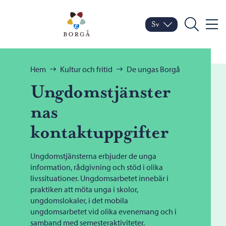
Hoppa till innehåll
Porvoo – Gå till startsid
Sv
Meny
Byt språk
Nuvarande språk: Sven
Sök
Bläddra:
Hem
Kultur och fritid
De ungas Borgå
Ungdomstjänster
nas
kontaktuppgifter
Ungdomstjänsterna erbjuder de unga
information, rådgivning och stöd i olika
livssituationer. Ungdomsarbetet innebär i
praktiken att möta unga i skolor,
ungdomslokaler, i det mobila
ungdomsarbetet vid olika evenemang och i
samband med semesteraktiviteter.