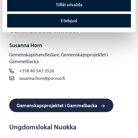
Tillåt utvalda
Ungdomslokal Kertsi
Förbjud
Gammelbacka området
Susanna Horn
Gemenskapshandledare, Gemenskapsprojektet i
Gammelbacka
+358 40 543 3526
susanna.horn@porvoo.fi
Gemenskapsprojektet i Gammelbacka
Ungdomslokal Nuokka