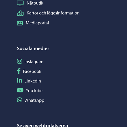
Nätbutik
Kartor och lägesinformation
Mediaportal
Sociala medier
Följ på Instagram
Instagram
Följ på Facebook
Facebook
Följ på LinkedIn
LinkedIn
Följ på YouTube
YouTube
Dela på WhatsApp
WhatsApp
Se även webbplatserna