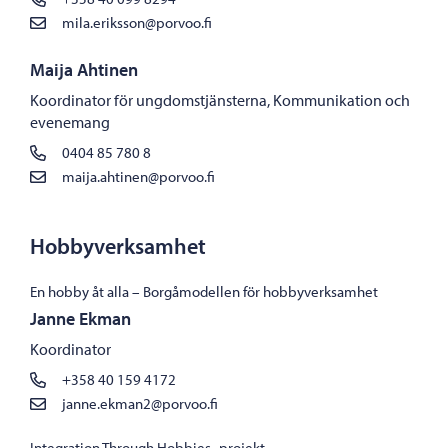
mila.eriksson@porvoo.fi
Maija Ahtinen
Koordinator för ungdomstjänsterna, Kommunikation och
evenemang
0404 85 780 8
maija.ahtinen@porvoo.fi
Hobbyverksamhet
En hobby åt alla – Borgåmodellen för hobbyverksamhet
Janne Ekman
Koordinator
+358 40 159 4172
janne.ekman2@porvoo.fi
Integration Through Hobbies -projekt