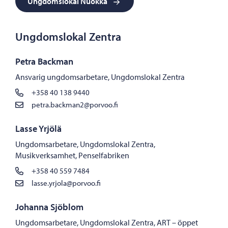
Ungdomslokal Nuokka
Ungdomslokal Zentra
Petra Backman
Ansvarig ungdomsarbetare, Ungdomslokal Zentra
+358 40 138 9440
petra.backman2@porvoo.fi
Lasse Yrjölä
Ungdomsarbetare, Ungdomslokal Zentra,
Musikverksamhet, Penselfabriken
+358 40 559 7484
lasse.yrjola@porvoo.fi
Johanna Sjöblom
Ungdomsarbetare, Ungdomslokal Zentra, ART – öppet