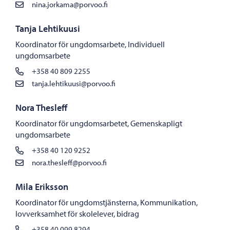
nina.jorkama@porvoo.fi
Tanja Lehtikuusi
Koordinator för ungdomsarbete, Individuell
ungdomsarbete
+358 40 809 2255
tanja.lehtikuusi@porvoo.fi
Nora Thesleff
Koordinator för ungdomsarbetet, Gemenskapligt
ungdomsarbete
+358 40 120 9252
nora.thesleff@porvoo.fi
Mila Eriksson
Koordinator för ungdomstjänsterna, Kommunikation,
lovverksamhet för skolelever, bidrag
+358 40 099 8294