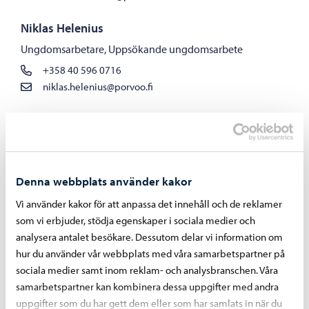
Niklas Helenius
Ungdomsarbetare, Uppsökande ungdomsarbete
+358 40 596 0716
niklas.helenius@porvoo.fi
Uppsökande ungdomsarbete
Denna webbplats använder kakor
Ungdomslokal Kertsi
Vi använder kakor för att anpassa det innehåll och de reklamer
som vi erbjuder, stödja egenskaper i sociala medier och
Miika Koistinen
analysera antalet besökare. Dessutom delar vi information om
Ansvarig ungdomsarbetare, Ungdomslokal Kertsi
hur du använder vår webbplats med våra samarbetspartner på
sociala medier samt inom reklam- och analysbranschen. Våra
+358 40 686 3665
samarbetspartner kan kombinera dessa uppgifter med andra
miika.koistinen@porvoo.fi
uppgifter som du har gett dem eller som har samlats in när du