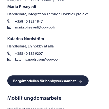
Maria Pirseyedi
Handledare, Integration Through Hobbies-projekt
+358 40 183 1847
maria.pirseyedi@porvoo.fi
Katarina Nordström
Handledare, En hobby åt alla
+358 40 152 9207
katarina.nordstrom@porvoo.fi
Borgåmodellen för hobbyverksamhet
Mobilt ungdomsarbete
Maj till september, jour på helgdagar