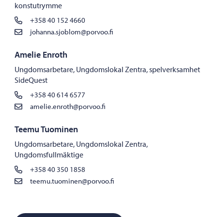
konstutrymme
+358 40 152 4660
johanna.sjoblom@porvoo.fi
Amelie Enroth
Ungdomsarbetare, Ungdomslokal Zentra, spelverksamhet
SideQuest
+358 40 614 6577
amelie.enroth@porvoo.fi
Teemu Tuominen
Ungdomsarbetare, Ungdomslokal Zentra,
Ungdomsfullmäktige
+358 40 350 1858
teemu.tuominen@porvoo.fi