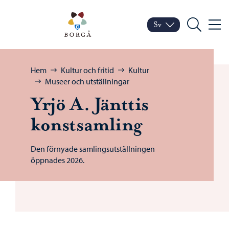
Hoppa till innehåll
Porvoo – Gå till startsid
Sv
Meny
Byt språk
Nuvarande språk: Sven
Sök
Bläddra:
Hem
Kultur och fritid
Kultur
Museer och utställningar
Yrjö A. Jänttis
konstsamling
Den förnyade samlingsutställningen
öppnades 2026.