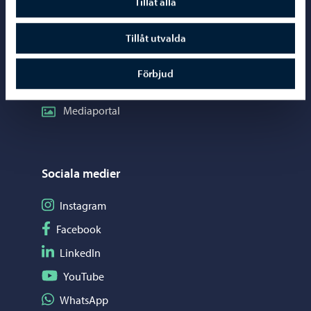
Tillåt alla
Kontaktuppgifter
Elektroniska tjänster (ePorvoo)
Tillåt utvalda
Nätbutik
Förbjud
Kartor och lägesinformation
Mediaportal
Sociala medier
Följ på Instagram
Instagram
Följ på Facebook
Facebook
Följ på LinkedIn
LinkedIn
Följ på YouTube
YouTube
Dela på WhatsApp
WhatsApp