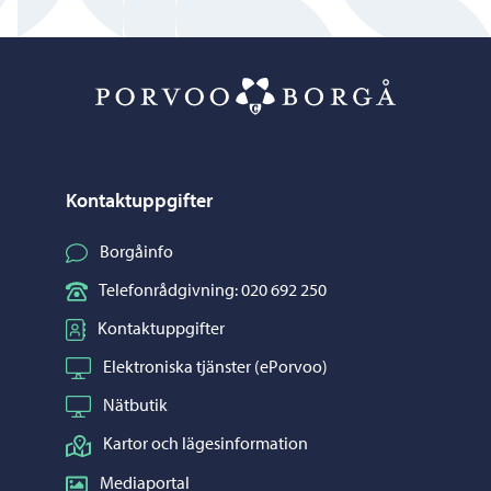
Porvoo – Gå ti
Kontaktuppgifter
Borgåinfo
Telefonrådgivning: 020 692 250
Kontaktuppgifter
Elektroniska tjänster (ePorvoo)
Nätbutik
Kartor och lägesinformation
Mediaportal