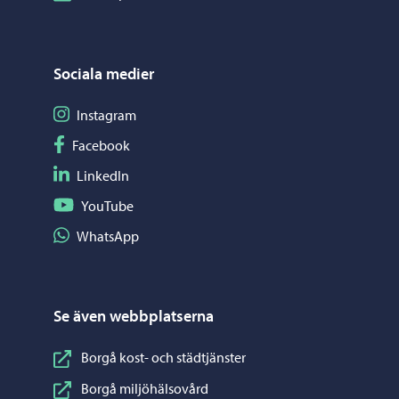
Sociala medier
Följ på Instagram
Instagram
Följ på Facebook
Facebook
Följ på LinkedIn
LinkedIn
Följ på YouTube
YouTube
Dela på WhatsApp
WhatsApp
Se även webbplatserna
Borgå kost- och städtjänster
Borgå miljöhälsovård