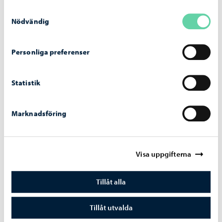
Samtyckesval
Nödvändig
Västra åstrandens konstrutt
Personliga preferenser
Ladda ner pdf-broschyren.
Statistik
Marknadsföring
Visa uppgifterna
Tillåt alla
Tillåt utvalda
Minnesmärkenas Borgå