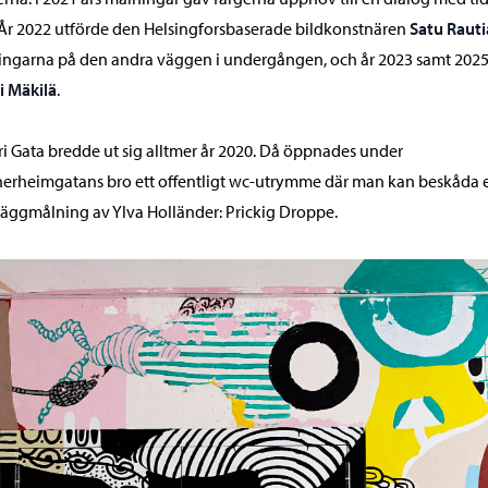
År 2022 utförde den Helsingforsbaserade bildkonstnären
Satu Rauti
ngarna på den andra väggen i undergången, och år 2023 samt 202
i Mäkilä
.
ri Gata bredde ut sig alltmer år 2020. Då öppnades under
rheimgatans bro ett offentligt wc-utrymme där man kan beskåda 
väggmålning av Ylva Holländer: Prickig Droppe.