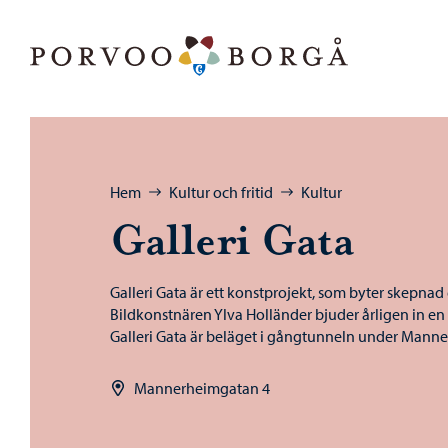
Hoppa till innehåll
Porvoo – Gå till startsidan
Bläddra:
Hem
Kultur och fritid
Kultur
Galleri Gata
Galleri Gata är ett konstprojekt, som byter skepnad 
Bildkonstnären Ylva Holländer bjuder årligen in en n
Galleri Gata är beläget i gångtunneln under Mann
Mannerheimgatan 4