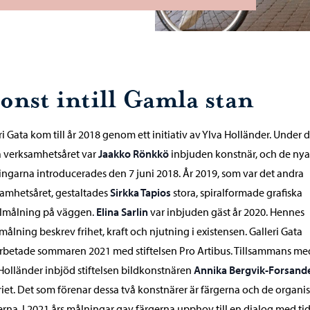
onst intill Gamla stan
ri Gata kom till år 2018 genom ett initiativ av Ylva Holländer. Under 
a verksamhetsåret var
Jaakko Rönkkö
inbjuden konstnär, och de nya
ngarna introducerades den 7 juni 2018. År 2019, som var det andra
amhetsåret, gestaltades
Sirkka Tapios
stora, spiralformade grafiska
lmålning på väggen.
Elina Sarlin
var inbjuden gäst år 2020. Hennes
ålning beskrev frihet, kraft och njutning i existensen. Galleri Gata
betade sommaren 2021 med stiftelsen Pro Artibus. Tillsammans me
Holländer inbjöd stiftelsen bildkonstnären
Annika Bergvik-Forsand
riet. Det som förenar dessa två konstnärer är färgerna och de organi
rna. I 2021 års målningar gav färgerna upphov till en dialog med ti