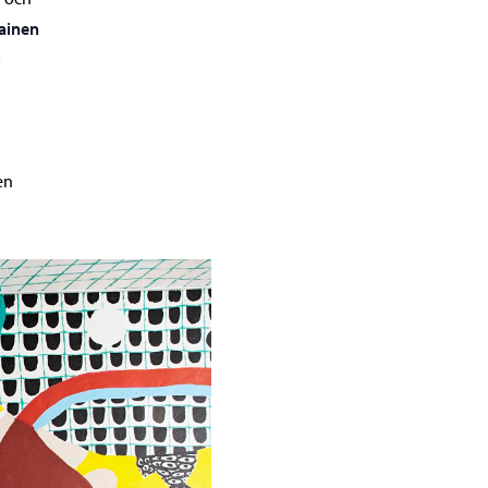
ainen
5
en