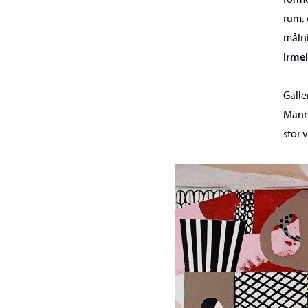
rum. 
målni
Irmel
Galle
Manne
stor 