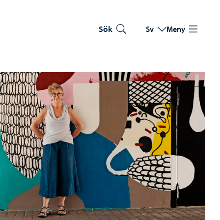
Sök
Sv
Meny
Byt språk
Nuvarande språk: Sve