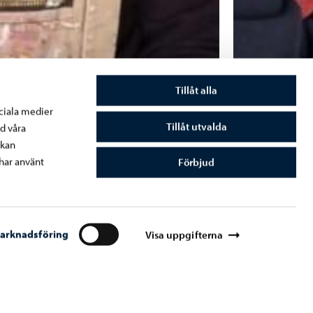
Tillåt alla
ociala medier
Tillåt utvalda
d våra
 kan
har använt
Förbjud
arknadsföring
Visa uppgifterna