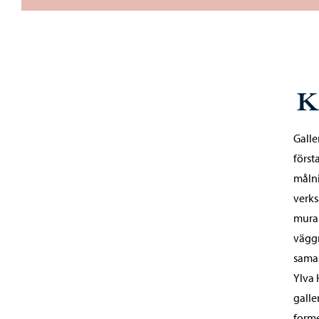
K
Galle
först
målni
verks
mura
väggm
samar
Ylva 
galle
forme