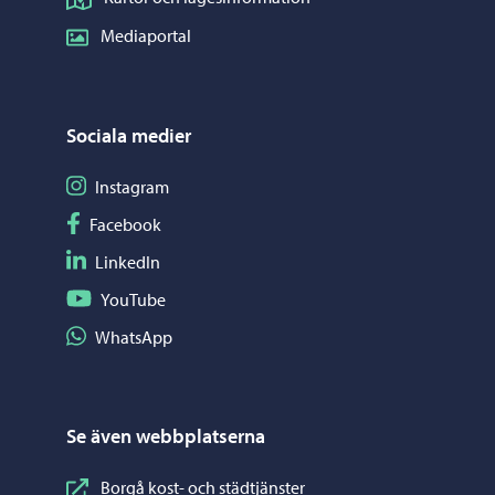
Mediaportal
Sociala medier
Följ på Instagram
Instagram
Följ på Facebook
Facebook
Följ på LinkedIn
LinkedIn
Följ på YouTube
YouTube
Dela på WhatsApp
WhatsApp
Se även webbplatserna
Borgå kost- och städtjänster