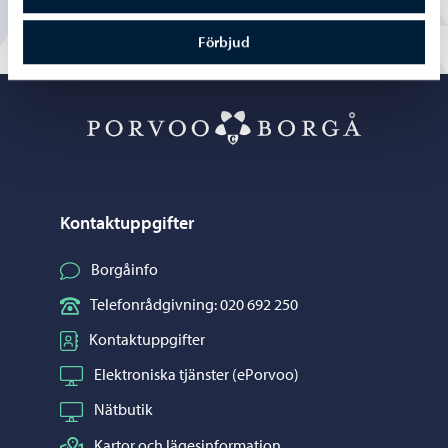
Förbjud
Porvoo – Gå ti
Kontaktuppgifter
Borgåinfo
Telefonrådgivning: 020 692 250
Kontaktuppgifter
Elektroniska tjänster (ePorvoo)
Nätbutik
Kartor och lägesinformation