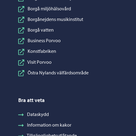
Borgå miljöhälsovård
Borgånejdens musikinstitut
Borgå vatten
Business Porvoo
Konstfabriken
Visit Porvoo
Östra Nylands välfärdsområde
Bra att veta
Dataskydd
Information om kakor
Tillgänglighetsutlåtande