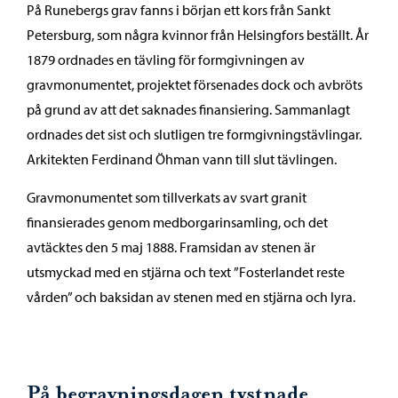
På Runebergs grav fanns i början ett kors från Sankt
Petersburg, som några kvinnor från Helsingfors beställt. År
1879 ordnades en tävling för formgivningen av
gravmonumentet, projektet försenades dock och avbröts
på grund av att det saknades finansiering. Sammanlagt
ordnades det sist och slutligen tre formgivningstävlingar.
Arkitekten Ferdinand Öhman vann till slut tävlingen.
Gravmonumentet som tillverkats av svart granit
finansierades genom medborgarinsamling, och det
avtäcktes den 5 maj 1888. Framsidan av stenen är
utsmyckad med en stjärna och text ”Fosterlandet reste
vården” och baksidan av stenen med en stjärna och lyra.
På begravningsdagen tystnade