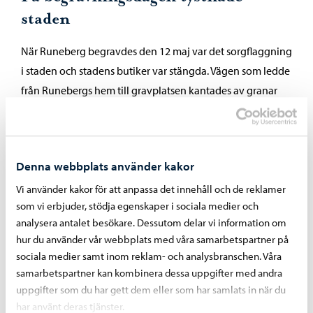
staden
När Runeberg begravdes den 12 maj var det sorgflaggning
i staden och stadens butiker var stängda. Vägen som ledde
från Runebergs hem till gravplatsen kantades av granar
och gatorna var dekorerade med grankvistar. I
begravningsföljet gick förutom familjen och släktingarna
bland annat representanter för regeringen, senaten,
Denna webbplats använder kakor
kyrkan, universitetet och Borgå stad, konstnärer och
författare samt stadens invånare.
Vi använder kakor för att anpassa det innehåll och de reklamer
som vi erbjuder, stödja egenskaper i sociala medier och
Fredrik Pacius ledde gardets musikkår och studenternas
analysera antalet besökare. Dessutom delar vi information om
sångare. Runebergs vän J. V. Snellman höll ett minnestal å
hur du använder vår webbplats med våra samarbetspartner på
sociala medier samt inom reklam- och analysbranschen. Våra
Finlands folks vägnar och lade en krans av liljekonvaljer
samarbetspartner kan kombinera dessa uppgifter med andra
och lagerblad vid graven. Också en annan vän, Zachris
uppgifter som du har gett dem eller som har samlats in när du
Topelius, talade vid graven som representant för
har använt deras tjänster.