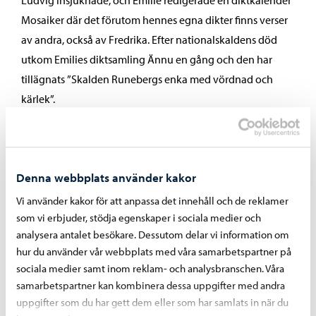
Ludvig insjuknade, och Emilie redigerade en diktkalender
Mosaiker där det förutom hennes egna dikter finns verser
av andra, också av Fredrika. Efter nationalskaldens död
utkom Emilies diktsamling Ännu en gång och den har
tillägnats ”Skalden Runebergs enka med vördnad och
kärlek”.
Utomstående tyckte att Emilie var en fjolla och först när
breven som Runeberg hade skrivit till henne publicerades
år 1940 blev det slutligen klart att förtjusningen inte hade
Denna webbplats använder kakor
varit ensidigt.
Vi använder kakor för att anpassa det innehåll och de reklamer
Emilie blev 82 år gammal och hon har begravts på
som vi erbjuder, stödja egenskaper i sociala medier och
Näsebacken nära Runebergs grav.
analysera antalet besökare. Dessutom delar vi information om
hur du använder vår webbplats med våra samarbetspartner på
Förhållandet mellan Johan Ludvig Runeberg och Emilie
sociala medier samt inom reklam- och analysbranschen. Våra
Björkstén var temat för filmen Skaldekonungen och
samarbetspartner kan kombinera dessa uppgifter med andra
flyttfågeln som T. J. Särkkä regisserade år 1940.
uppgifter som du har gett dem eller som har samlats in när du