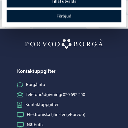
Tillåt utvalda
Förbjud
Porvoo – Gå ti
Kontaktuppgifter
Borgåinfo
Telefonrådgivning: 020 692 250
Kontaktuppgifter
Elektroniska tjänster (ePorvoo)
Nätbutik