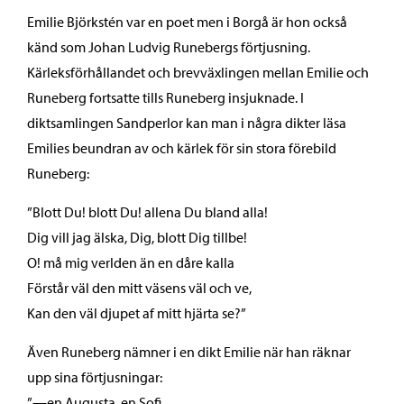
Emilie Björkstén var en poet men i Borgå är hon också
känd som Johan Ludvig Runebergs förtjusning.
Kärleksförhållandet och brevväxlingen mellan Emilie och
Runeberg fortsatte tills Runeberg insjuknade. I
diktsamlingen Sandperlor kan man i några dikter läsa
Emilies beundran av och kärlek för sin stora förebild
Runeberg:
”Blott Du! blott Du! allena Du bland alla!
Dig vill jag älska, Dig, blott Dig tillbe!
O! må mig verlden än en dåre kalla
Förstår väl den mitt väsens väl och ve,
Kan den väl djupet af mitt hjärta se?”
Även Runeberg nämner i en dikt Emilie när han räknar
upp sina förtjusningar:
”—en Augusta, en Sofi,