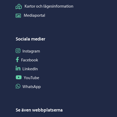
Kartor och lägesinformation
Mediaportal
Sociala medier
Följ på Instagram
Instagram
Följ på Facebook
Facebook
Följ på LinkedIn
LinkedIn
Följ på YouTube
YouTube
Dela på WhatsApp
WhatsApp
Se även webbplatserna