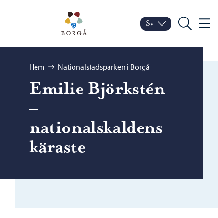
Hoppa till innehåll
Porvoo – Gå till startsid
Sv
Meny
Byt språk
Nuvarande språk: Sven
Sök
Bläddra:
Hem
Nationalstadsparken i Borgå
Emilie Björkstén
–
nationalskaldens
käraste