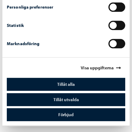
Personliga preferenser
Statistik
Marknadsföring
Visa uppgifterna
Tillåt alla
Trafik och gator
-
03.08.2026
Sopningsroboten börjar sitt arbete på Borgå
Tillåt utvalda
torg och vid åstranden
Förbjud