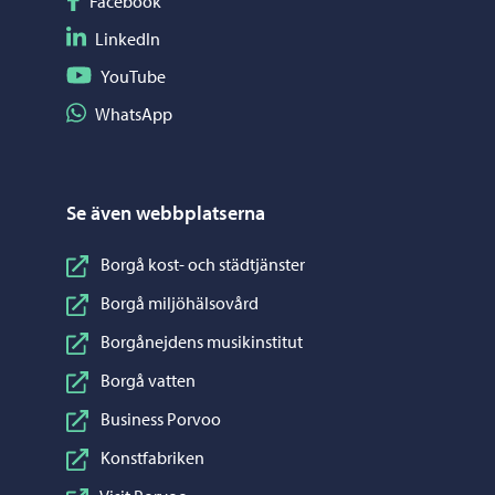
Facebook
Följ på LinkedIn
LinkedIn
Följ på YouTube
YouTube
Dela på WhatsApp
WhatsApp
Se även webbplatserna
Borgå kost- och städtjänster
Borgå miljöhälsovård
Borgånejdens musikinstitut
Borgå vatten
Business Porvoo
Konstfabriken