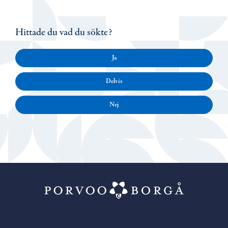
Hittade du vad du sökte?
Ja
Delvis
Nej
Porvoo – Gå ti