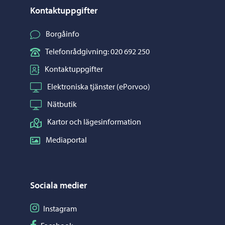
Kontaktuppgifter
Borgåinfo
Telefonrådgivning: 020 692 250
Kontaktuppgifter
Elektroniska tjänster (ePorvoo)
Nätbutik
Kartor och lägesinformation
Mediaportal
Sociala medier
Följ på Instagram
Instagram
Följ på Facebook