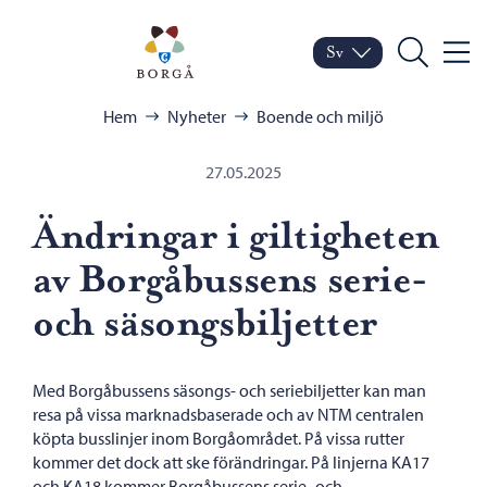
Hoppa till innehåll
Porvoo – Gå till startsid
Sv
Meny
Byt språk
Nuvarande språk: Sven
Sök
Bläddra:
Hem
Nyheter
Boende och miljö
27.05.2025
Ändringar i giltigheten
av Borgåbussens serie-
och säsongsbiljetter
Med Borgåbussens säsongs- och seriebiljetter kan man
resa på vissa marknadsbaserade och av NTM centralen
köpta busslinjer inom Borgåområdet. På vissa rutter
kommer det dock att ske förändringar. På linjerna KA17
och KA18 kommer Borgåbussens serie- och