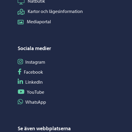
Nätbutik
Kartor och lägesinformation
Mediaportal
Sociala medier
Följ på Instagram
Instagram
Följ på Facebook
Facebook
Följ på LinkedIn
LinkedIn
Följ på YouTube
YouTube
Dela på WhatsApp
WhatsApp
Se även webbplatserna