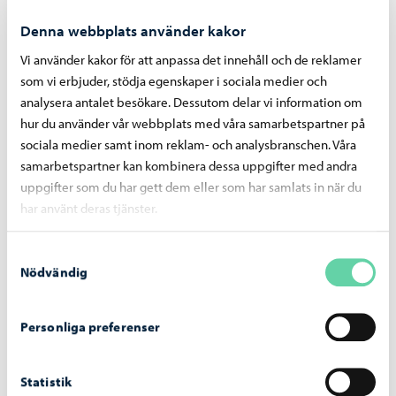
Denna webbplats använder kakor
Vi använder kakor för att anpassa det innehåll och de reklamer
Liknande nyheter
som vi erbjuder, stödja egenskaper i sociala medier och
analysera antalet besökare. Dessutom delar vi information om
hur du använder vår webbplats med våra samarbetspartner på
Sysselsättning
-
06.08.2026
sociala medier samt inom reklam- och analysbranschen. Våra
samarbetspartner kan kombinera dessa uppgifter med andra
Jobbsökarprofilen blir en del av
jobbsökningen från och med 1 september
uppgifter som du har gett dem eller som har samlats in när du
har använt deras tjänster.
Samtyckesval
Nödvändig
Sysselsättning
-
11.06.2026
Personliga preferenser
Nämnden för sysselsättningsområdet, beslut
11.6.2026
Statistik