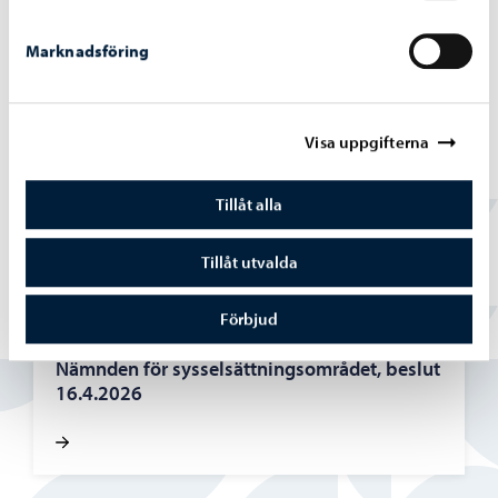
Marknadsföring
Borgå stad informerar
-
13.05.2026
Visa uppgifterna
Nämnden för sysselsättningsområdet, beslut
13.5.2026
Tillåt alla
Tillåt utvalda
Förbjud
Borgå stad informerar
-
16.04.2026
Nämnden för sysselsättningsområdet, beslut
16.4.2026