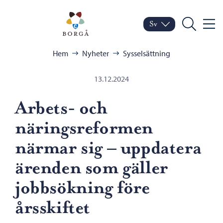
Hoppa till innehåll
Porvoo – Gå till startsid
Sv
Meny
Byt språk
Nuvarande språk: Sven
Sök
Bläddra:
Hem
Nyheter
Sysselsättning
13.12.2024
Arbets- och
näringsreformen
närmar sig – uppdatera
ärenden som gäller
jobbsökning före
årsskiftet