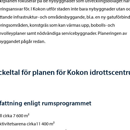
ktplanen fokuserar på de nybyggnader som utvecklingsbolaget har
ringsansvar för. I Kokon utför staden inte bara nybyggnader utan o
tande infrastruktur- och områdesbyggande, bl.a. en ny gatuförbind
ringsområden, konstgräs som kan värmas upp, bobolls- och
volleyplaner samt nödvändiga servicebyggnader. Planeringen av
byggandet pågår redan.
keltal för planen för Kokon idrottscent
attning enligt rumsprogrammet
ll cirka 7 600 m²
aktivitetsarena cirka11 400 m²