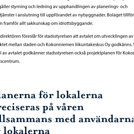
äller styrning och ledning av upphandlingen av planerings- och
jänster i anslutning till uppförandet av nybyggnader. Bolaget tillför
n framför allt sakkunskap om idrottsbyggande.
direktören föreslår för stadsstyrelsen att avtalet om utvecklingen av
ktet mellan staden och Kokonniemen liikuntakeskus Oy godkänns.
l av avtalet godkänner stadsstyrelsen också projektplanen för Koko
tscentrum.
lanerna för lokalerna
reciseras på våren
illsammans med användarn
v lokalerna