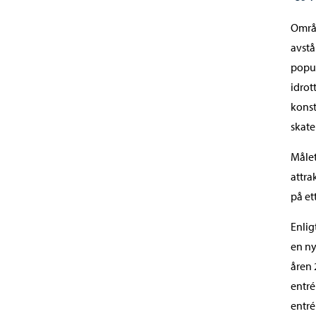
Områd
avstå
popul
idrot
konst
skate
Målet
attra
på et
Enlig
en ny
åren 
entré
entré