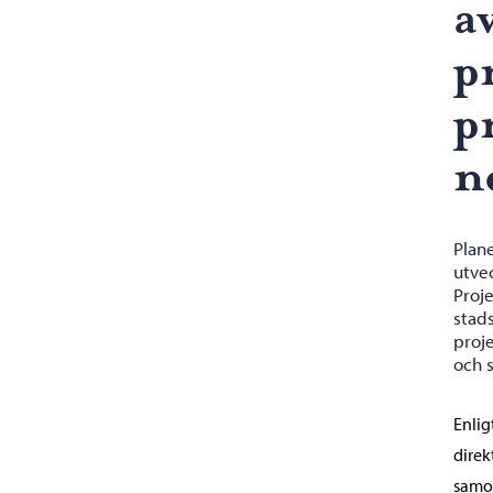
a
p
p
n
Plan
utve
Proj
stads
proj
och 
Enlig
direk
samor