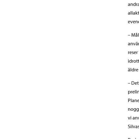
andra
allak
evene
– Mål
använ
reser
idrot
äldre
– Det
preli
Plane
noggr
vi an
Silvas