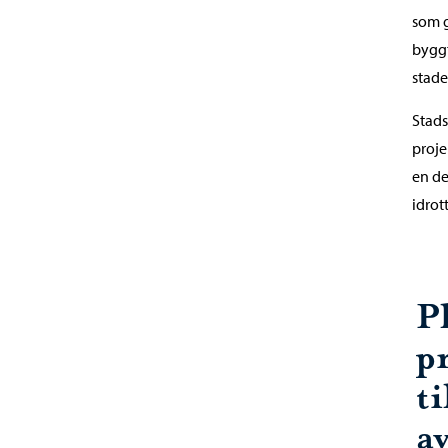
som g
byggt
stade
Stads
proje
en de
idrot
P
p
t
a