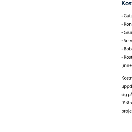
Kos
• Gat
• Kon
• Gru
• Ser
• Bob
• Kos
(inne
Kostn
uppda
sig p
förän
proje