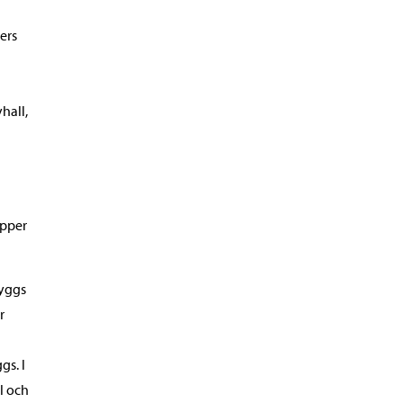
ers
hall,
upper
byggs
r
gs. I
l och