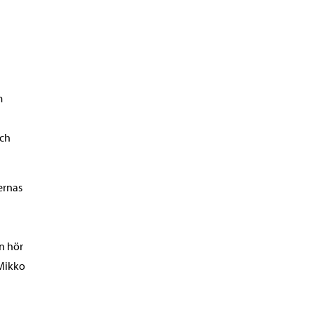
m
och
lernas
n hör
 Mikko