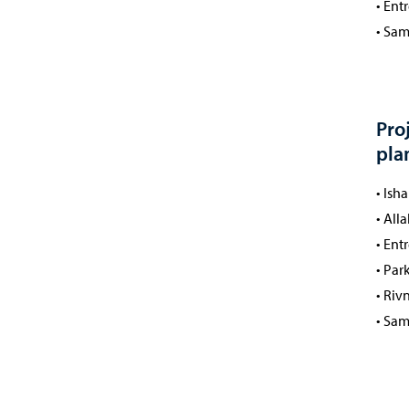
• Ent
• Sam
Pro
pla
• Ish
• All
• Ent
• Par
• Riv
• Sam