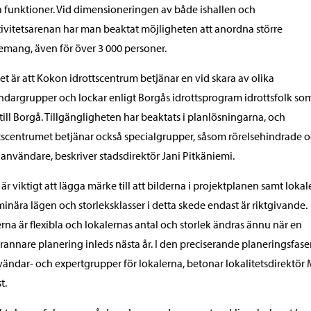
 funktioner. Vid dimensioneringen av både ishallen och
tivitetsarenan har man beaktat möjligheten att anordna större
mang, även för över 3 000 personer.
et är att Kokon idrottscentrum betjänar en vid skara av olika
dargrupper och lockar enligt Borgås idrottsprogram idrottsfolk so
 till Borgå. Tillgängligheten har beaktats i planlösningarna, och
tscentrumet betjänar också specialgrupper, såsom rörelsehindrade 
 användare, beskriver stadsdirektör Jani Pitkäniemi.
 är viktigt att lägga märke till att bilderna i projektplanen samt loka
minära lägen och storleksklasser i detta skede endast är riktgivande.
rna är flexibla och lokalernas antal och storlek ändras ännu när en
annare planering inleds nästa år. I den preciserande planeringsfase
vändar- och expertgrupper för lokalerna, betonar lokalitetsdirektör
t.