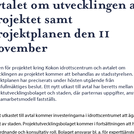
vtalet om utvecklingen 
rojektet samt
rojektplanen den 11
ovember
en för projektet kring Kokon idrottscentrum och avtalet om
cklingen av projektet kommer att behandlas av stadsstyrelsen.
ektplanen har preciserats under hösten utgående från
fullmäktiges beslut. Ett nytt utkast till avtal har beretts mellan
ektutvecklingsbolaget och staden, där parternas uppgifter, ans
samarbetsmodell fastställs.
t utkastet till avtal kommer investeringarna i idrottscentrumet att äg
t av staden. Projektutvecklingsbolaget kommer i fortsättningen att 
dnande och konsultativ roll. Bolaget ansvarar bl. a. för experttjänst