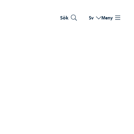
Sök
Sv
Meny
Byt språk
Nuvarande språk: Sve