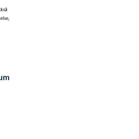
ckså
else,
rum