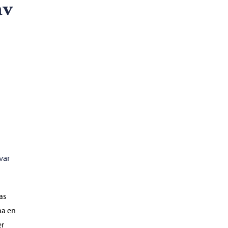
av
var
as
ha en
er