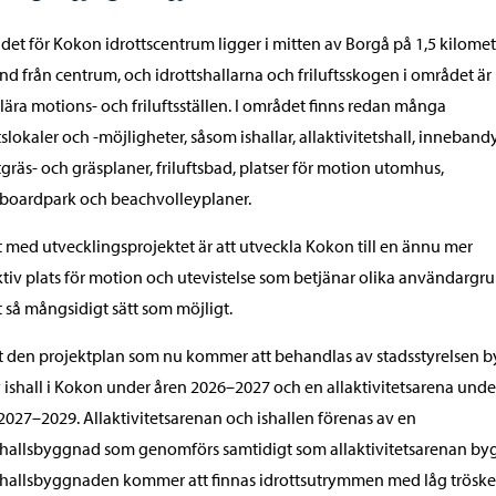
et för Kokon idrottscentrum ligger i mitten av Borgå på 1,5 kilomet
nd från centrum, och idrottshallarna och friluftsskogen i området är
ära motions- och friluftsställen. I området finns redan många
tslokaler och -möjligheter, såsom ishallar, allaktivitetshall, innebandy
gräs- och gräsplaner, friluftsbad, platser för motion utomhus,
boardpark och beachvolleyplaner.
 med utvecklingsprojektet är att utveckla Kokon till en ännu mer
ktiv plats för motion och utevistelse som betjänar olika användargr
t så mångsidigt sätt som möjligt.
t den projektplan som nu kommer att behandlas av stadsstyrelsen 
 ishall i Kokon under åren 2026–2027 och en allaktivitetsarena unde
2027–2029. Allaktivitetsarenan och ishallen förenas av en
hallsbyggnad som genomförs samtidigt som allaktivitetsarenan byg
hallsbyggnaden kommer att finnas idrottsutrymmen med låg tröske