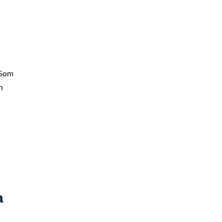
 Som
n
a