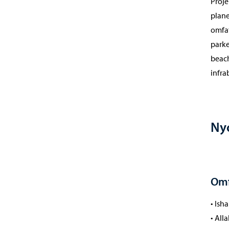
Proje
plane
omfat
parke
beach
infra
Nyc
Omf
• Isha
• All