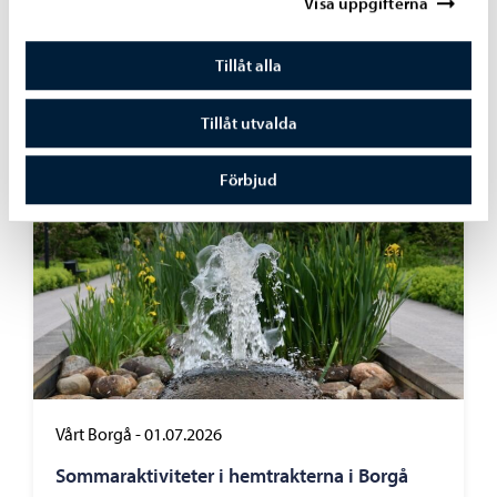
Visa uppgifterna
Har du en förstaklassare hemma? Här är
några tips inför hösten
Tillåt alla
Tillåt utvalda
Förbjud
Vårt Borgå
-
01.07.2026
Sommaraktiviteter i hemtrakterna i Borgå