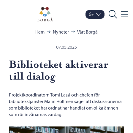
Hoppa till innehåll
Porvoo – Gå till startsid
Sv
Meny
Byt språk
Nuvarande språk: Sven
Sök
Bläddra:
Hem
Nyheter
Vårt Borgå
07.05.2025
Biblioteket aktiverar
till dialog
Projektkoordinatorn Tomi Lassi och chefen för
bibliotekstjänster Malin Hollmén säger att diskussionerna
som biblioteket har ordnat har handlat om olika ämnen
som rör invånarnas vardag.