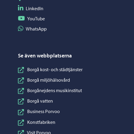
Följ på LinkedIn
LinkedIn
Följ på YouTube
YouTube
Dela på WhatsApp
WhatsApp
Se även webbplatserna
Borgå kost- och städtjänster
Borgå miljöhälsovård
Borgånejdens musikinstitut
Borgå vatten
Business Porvoo
Konstfabriken
Visit Porvoo