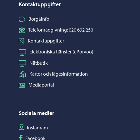
Kontaktuppgifter
Borgåinfo
Telefonrådgivning: 020 692 250
Kontaktuppgifter
Elektroniska tjänster (ePorvoo)
Nätbutik
Kartor och lägesinformation
Mediaportal
Sociala medier
Följ på Instagram
Instagram
Följ på Facebook
Facebook