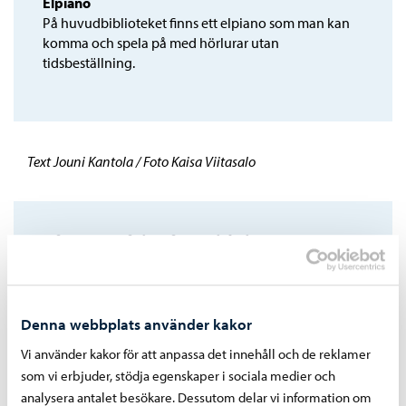
Elpiano
På huvudbiblioteket finns ett elpiano som man kan
komma och spela på med hörlurar utan
tidsbeställning.
Text Jouni Kantola / Foto Kaisa Viitasalo
Vårt Borgå-invånartidning
Denna artikel har publicerats i invånartidningen Vårt
Borgå, nummer 1/2025.
Denna webbplats använder kakor
Läs mera Vårt Borgå-artiklar
Vi använder kakor för att anpassa det innehåll och de reklamer
som vi erbjuder, stödja egenskaper i sociala medier och
analysera antalet besökare. Dessutom delar vi information om