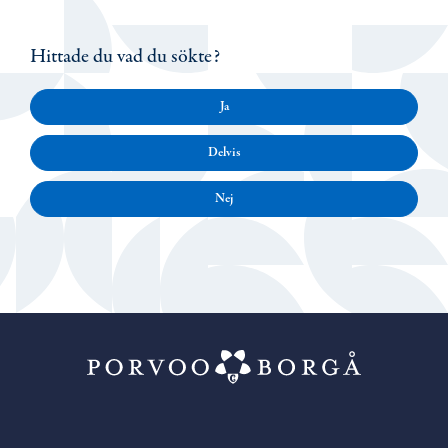
Hittade du vad du sökte?
Ja
Delvis
Nej
Porvoo – Gå ti