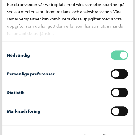
hur du använder vår webbplats med våra samarbetspartner på
Dela på Facebook
Dela på LinkedIn
Dela på WhatsApp
sociala medier samt inom reklam- och analysbranschen. Våra
samarbetspartner kan kombinera dessa uppgifter med andra
uppgifter som du har gett dem eller som har samlats in när du
har använt deras tjänster.
Liknande nyheter
Samtyckesval
Nödvändig
Personliga preferenser
Statistik
Marknadsföring
Vårt Borgå
-
27.07.2026