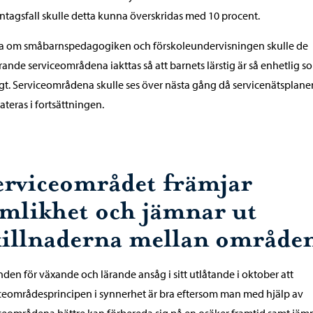
tagsfall skulle detta kunna överskridas med 10 procent.
ga om småbarnspedagogiken och förskoleundervisningen skulle de
ande serviceområdena iakttas så att barnets lärstig är så enhetlig s
gt. Serviceområdena skulle ses över nästa gång då servicenätsplane
teras i fortsättningen.
erviceområdet främjar
ämlikhet och jämnar ut
killnaderna mellan område
en för växande och lärande ansåg i sitt utlåtande i oktober att
ceområdesprincipen i synnerhet är bra eftersom man med hjälp av