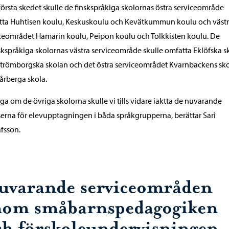
 första skedet skulle de finskspråkiga skolornas östra serviceområde
tta Huhtisen koulu, Keskuskoulu och Kevätkummun koulu och väst
ceområdet Hamarin koulu, Peipon koulu och Tolkkisten koulu. De
kspråkiga skolornas västra serviceområde skulle omfatta Eklöfska s
trömborgska skolan och det östra serviceområdet Kvarnbackens sk
årberga skola.
råga om de övriga skolorna skulle vi tills vidare iaktta de nuvarande
erna för elevupptagningen i båda språkgrupperna, berättar Sari
fsson.
uvarande serviceområden
nom småbarnspedagogiken
ch förskoleundervisningen