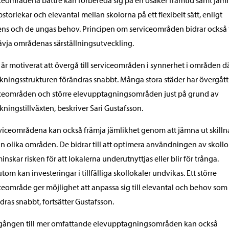
ceområdena bättre kan förbereda sig på en osäker framtid samt jäm
storlekar och elevantal mellan skolorna på ett flexibelt sätt, enligt
ns och de ungas behov. Principen om serviceområden bidrar också t
tävja områdenas särställningsutveckling.
 är motiverat att övergå till serviceområden i synnerhet i områden d
kningsstrukturen förändras snabbt. Många stora städer har övergått t
ceområden och större elevupptagningsområden just på grund av
kningstillväxten, beskriver Sari Gustafsson.
viceområdena kan också främja jämlikhet genom att jämna ut skilln
n olika områden. De bidrar till att optimera användningen av skollo
inskar risken för att lokalerna underutnyttjas eller blir för trånga.
tom kan investeringar i tillfälliga skollokaler undvikas. Ett större
ceområde ger möjlighet att anpassa sig till elevantal och behov som
dras snabbt, fortsätter Gustafsson.
gången till mer omfattande elevupptagningsområden kan också