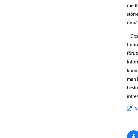
medfö
störr
områ
– Des
förän
förut
infor
komma
man k
beslu
intre
N