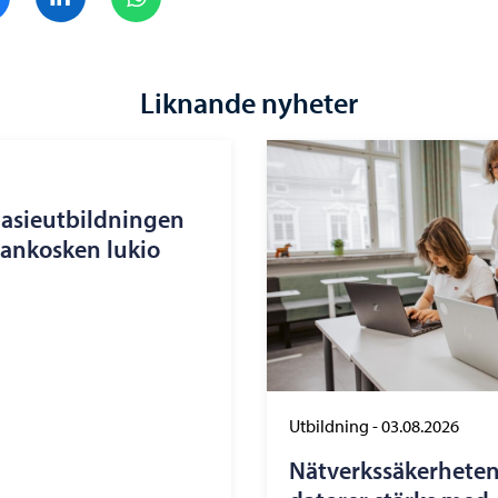
Liknande nyheter
nasieutbildningen
nankosken lukio
Utbildning
-
03.08.2026
Nätverkssäkerheten