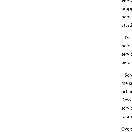
servi
grupp
barne
att s
– Det
befol
servi
befol
– Ser
mella
och m
Dessu
servi
förän
Över