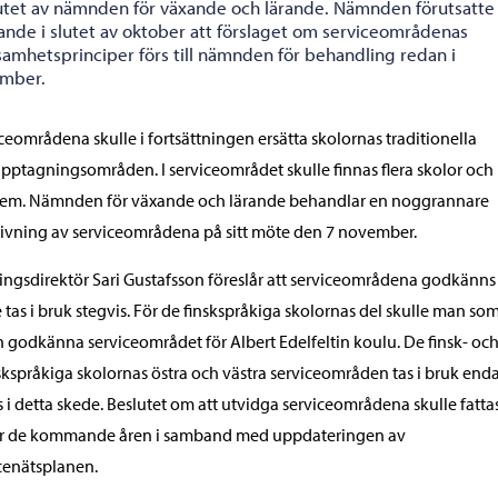
utet av nämnden för växande och lärande. Nämnden förutsatte i
tande i slutet av oktober att förslaget om serviceområdenas
samhetsprinciper förs till nämnden för behandling redan i
mber.
ceområdena skulle i fortsättningen ersätta skolornas traditionella
pptagningsområden. I serviceområdet skulle finnas flera skolor och
em. Nämnden för växande och lärande behandlar en noggrannare
ivning av serviceområdena på sitt möte den 7 november.
ingsdirektör Sari Gustafsson föreslår att serviceområdena godkänn
e tas i bruk stegvis. För de finskspråkiga skolornas del skulle man so
 godkänna serviceområdet för Albert Edelfeltin koulu. De finsk- oc
kspråkiga skolornas östra och västra serviceområden tas i bruk enda
s i detta skede. Beslutet om att utvidga serviceområdena skulle fatta
r de kommande åren i samband med uppdateringen av
cenätsplanen.