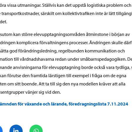
ra vissa utmaningar. Ställvis kan det uppstå logistiska problem och
e transportkostnader, särskilt om kollektivtrafiken inte är lätt tillgängl
det.
sutom kan större elevupptagningsområden åtminstone i början av
dringen komplicera förvaltningens processer. Ändringen skulle därf
sätta god förändringsledning, regelbunden kommunikation och
mation till vårdnadshavarna redan under småbarnspedagogiken. D
nde anvisningarna för elevupptagning borde också vara tydliga, s
an förutse den framtida lärstigen till exempel i fråga om de egna
ten om sitt boende. Att ta till sig den nya modellen kräver att alla
ssentgrupper vänjer sig vid den.
ämnden för växande och lärande, föredragningslista 7.11.2024
Dela på Facebook
Dela på LinkedIn
Dela på WhatsApp