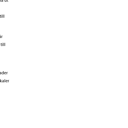
na ut
ill
är
ill
ader
kaler