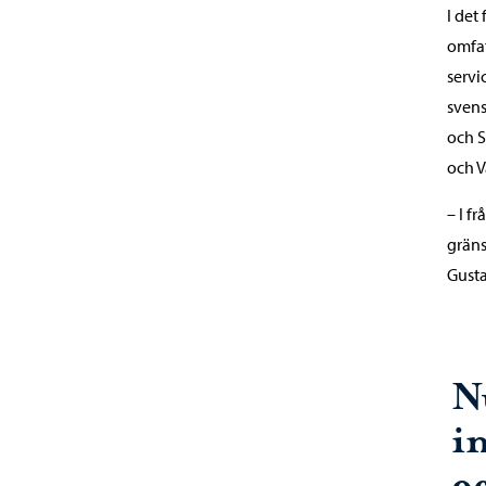
I det
omfa
servi
svens
och S
och V
– I f
gräns
Gusta
N
i
o