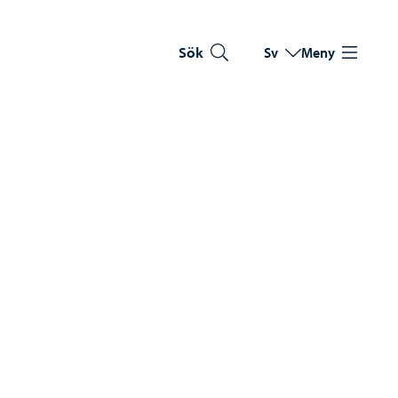
Sök
Sv
Meny
Byt språk
Nuvarande språk: Sve