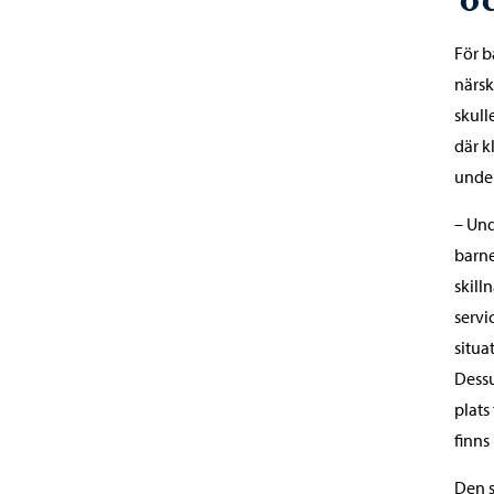
För b
närsk
skull
där k
unde
– Und
barne
skill
servi
situa
Dessu
plats
finns
Den s