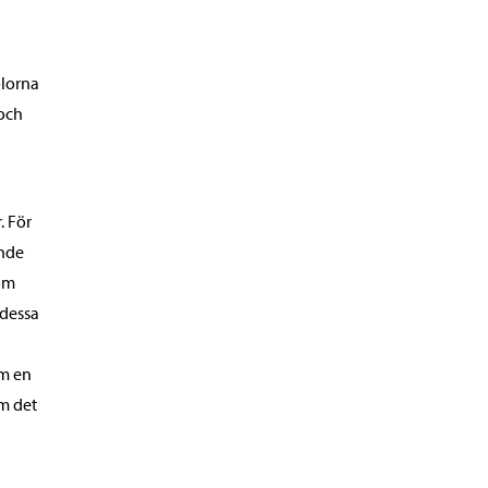
olorna
 och
. För
ande
nom
 dessa
om en
om det