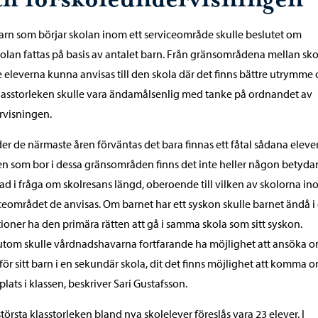
arn som börjar skolan inom ett serviceområde skulle beslutet om
olan fattas på basis av antalet barn. Från gränsområdena mellan sk
e eleverna kunna anvisas till den skola där det finns bättre utrymme
lasstorleken skulle vara ändamålsenlig med tanke på ordnandet av
rvisningen.
er de närmaste åren förväntas det bara finnas ett fåtal sådana elever
n som bor i dessa gränsområden finns det inte heller någon betyd
nad i fråga om skolresans längd, oberoende till vilken av skolorna i
ceområdet de anvisas. Om barnet har ett syskon skulle barnet ändå i
tioner ha den primära rätten att gå i samma skola som sitt syskon.
tom skulle vårdnadshavarna fortfarande ha möjlighet att ansöka 
 för sitt barn i en sekundär skola, dit det finns möjlighet att komma 
 plats i klassen, beskriver Sari Gustafsson.
törsta klasstorleken bland nya skolelever föreslås vara 23 elever. I