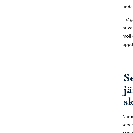
undan
I frå
nuvar
möjli
uppda
S
j
s
Nämnd
servi