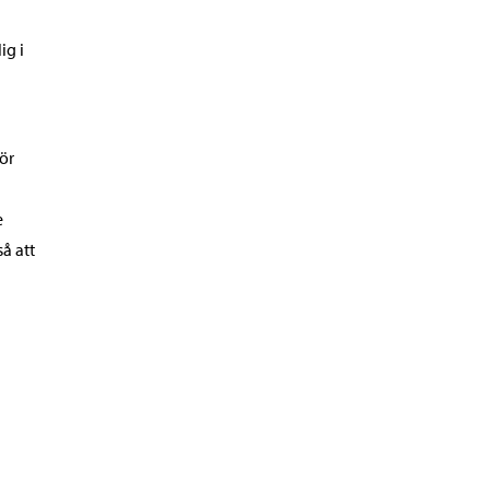
ig i
ör
e
å att