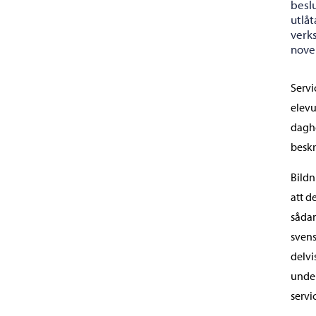
besl
utlå
verk
nove
Servi
elevu
dagh
beskr
Bildn
att d
sådan
svens
delvi
unde
servi