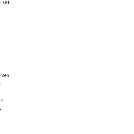
 sitt
s men
m
h
st
s