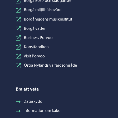
Borgå kost- och städtjänster
Borgå miljöhälsovård
Borgånejdens musikinstitut
Borgå vatten
Business Porvoo
Konstfabriken
Visit Porvoo
Östra Nylands välfärdsområde
Bra att veta
Dataskydd
Information om kakor