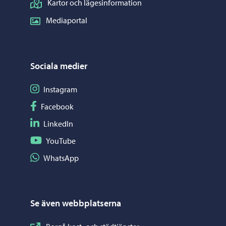
Kartor och lägesinformation
Mediaportal
Sociala medier
Följ på Instagram
Instagram
Följ på Facebook
Facebook
Följ på LinkedIn
LinkedIn
Följ på YouTube
YouTube
Dela på WhatsApp
WhatsApp
Se även webbplatserna