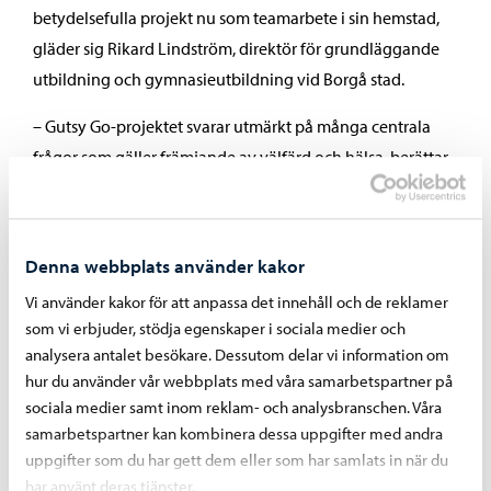
betydelsefulla projekt nu som teamarbete i sin hemstad,
gläder sig Rikard Lindström, direktör för grundläggande
utbildning och gymnasieutbildning vid Borgå stad.
– Gutsy Go-projektet svarar utmärkt på många centrala
frågor som gäller främjande av välfärd och hälsa, berättar
Petra Bärlund-Hämäläinen, välfärdskoordinator vid Borgå
stad.
Denna webbplats använder kakor
Detta är ett gemensamt pressmeddelande från Gutsy Go,
Borgå stad och Esbo stad.
Vi använder kakor för att anpassa det innehåll och de reklamer
som vi erbjuder, stödja egenskaper i sociala medier och
Gutsy Go:s pressmeddelande
analysera antalet besökare. Dessutom delar vi information om
hur du använder vår webbplats med våra samarbetspartner på
sociala medier samt inom reklam- och analysbranschen. Våra
Dela på Facebook
Dela på LinkedIn
Dela på WhatsApp
samarbetspartner kan kombinera dessa uppgifter med andra
uppgifter som du har gett dem eller som har samlats in när du
har använt deras tjänster.