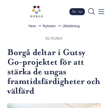
Hoppa till innehåll
Porvoo – Gå till startsid
Sv
Meny
Byt språk
Nuvarande språk: Sven
Sök
Bläddra:
Hem
Nyheter
Utbildning
02.10.2025
Borgå deltar i Gutsy
Go-projektet för att
stärka de ungas
framtidsfärdigheter och
välfärd