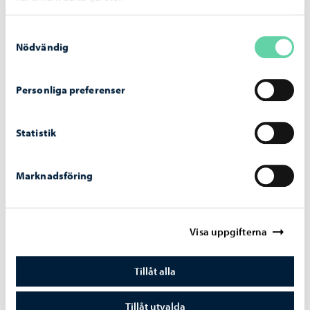
Liknande nyheter
Samtyckesval
Nödvändig
Utbildning
-
06.08.2026
Personliga preferenser
Ansökan till gymnasieutbildningen för
vuxna vid Linnankosken lukio pågår
Statistik
Marknadsföring
Visa uppgifterna
Tillåt alla
Tillåt utvalda