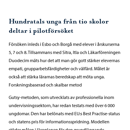
Hundratals unga från tio skolor
deltar i pilotförsöket
Försöken inleds i Esbo och Borgå med elever i årskurserna
5, 7 och 8. Tillsammans med Sitra, Itla och Läkarföreningen
Duodecim mäts hur det att man gör gott stärker elevernas
empati, grupparbetsfärdigheter och välfärd. Målet är
också att stärka lärarnas beredskap att möta unga.
Forskningsbaserad och skalbar metod
Gutsy-metoden, som utvecklats av professionella inom
undervisningssektorn, har redan testats med över 6 000
ungdomar. Den har belönats med EU:s Best Practise-status
och statens pris för informationsspridning. Modellen
stöder målen i läroplanen för den grundläggande