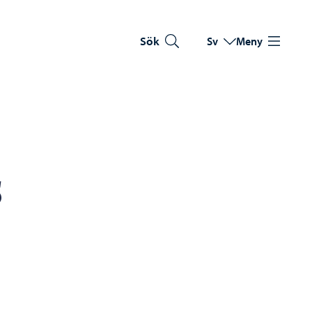
Sök
Sv
Meny
Byt språk
Nuvarande språk: Sve
5