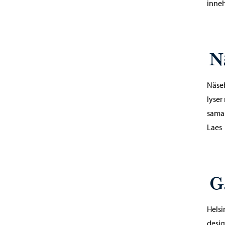
inneh
N
Näseb
lyser
samar
Laes
G
Helsi
desig