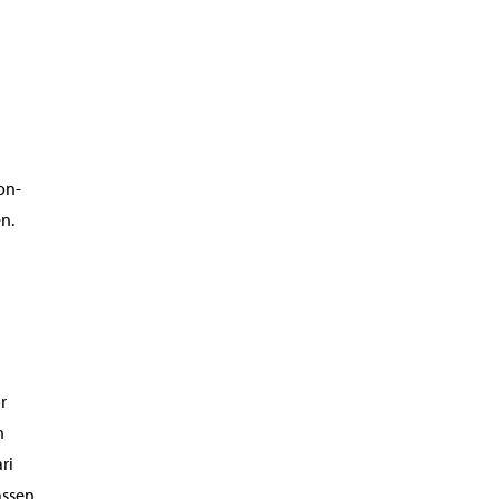
on-
n.
r
n
ri
assen