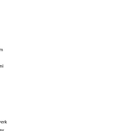
om
ni
verk
 av