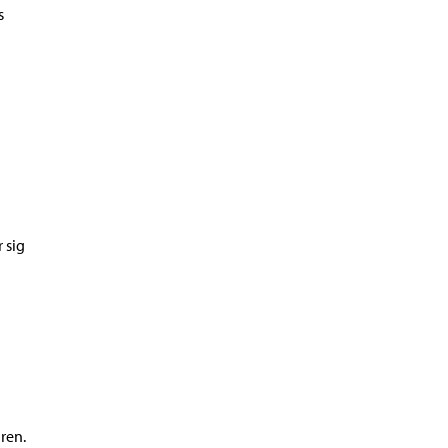
s
 sig
uren.