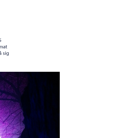
5
emat
å sig