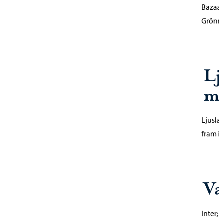
Bazaa
Grönr
L
m
Ljusl
fram
V
Inter