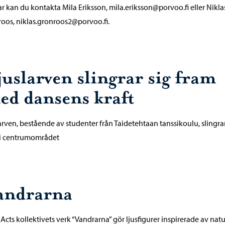
r kan du kontakta Mila Eriksson, mila.eriksson@porvoo.fi eller Nikla
oos, niklas.gronroos2@porvoo.fi.
juslarven slingrar sig fram
ed dansens kraft
arven, bestående av studenter från Taidetehtaan tanssikoulu, slingrar
 i centrumområdet
andrarna
; Acts kollektivets verk “Vandrarna” gör ljusfigurer inspirerade av nat