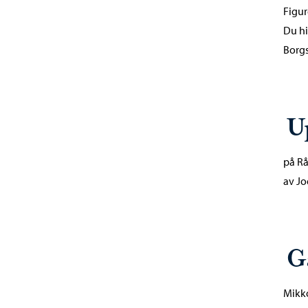
Figur
Du hi
Borg
U
på Rå
av Jo
G
Mikko