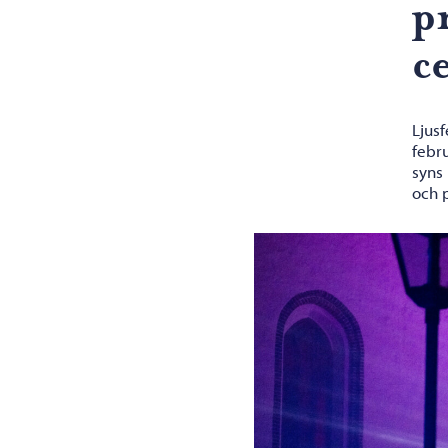
p
c
Ljusf
febr
syns 
och 