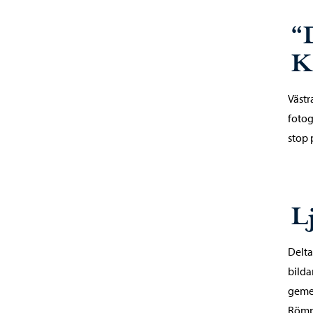
“
K
Västr
fotog
stop 
L
Delta
bilda
gemen
Römpö