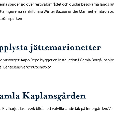
erna sprider sig över festivalområdet och guidar besökarna längs ru
ttar figurerna särskilt nära Winter Bazaar under Mannerheimbron oc
strömsparken
pplysta jättemarionetter
dhustorget: Aapo Repo bygger en installation i Gamla Borgå inspir
el Lehtosens verk “Putkinotko”
amla Kaplansgården
 Kiviharjus laserverk bildar ett valvliknande tak på innergården. Ve