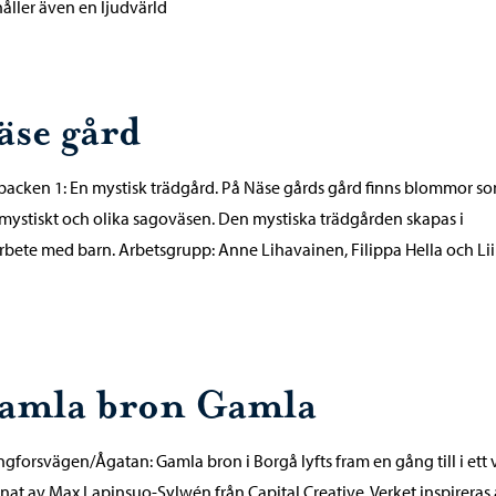
åller även en ljudvärld
äse gård
acken 1: En mystisk trädgård. På Näse gårds gård finns blommor s
 mystiskt och olika sagoväsen. Den mystiska trädgården skapas i
bete med barn. Arbetsgrupp: Anne Lihavainen, Filippa Hella och Lii
amla bron Gamla
ngforsvägen/Ågatan: Gamla bron i Borgå lyfts fram en gång till i ett 
nat av Max Lapinsuo-Sylwén från Capital Creative. Verket inspireras