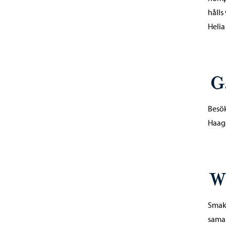
hålls
Helia
G
Besök
Haaga
W
Smake
samar