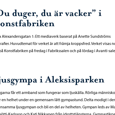
Du duger, du är vacker” i
onstfabriken
a Alexandersgatan 1: Ett mediaverk baserat på Anette Sundströms
rafier. Huvudtemat för verket är att främja kroppsfred. Verket visas n
på Konstfabriken på fredag i Fabrikssalen och på lördag i Avanti-sale
jusgympa i Aleksisparken
garna får ett armband som fungerar som ljuskälla. Rörliga människo
r en helhet under en gemensam lätt gympastund. Delta modigt i de
samma ljusgympan och bli en del av helheten. Gympan leds av Ma
tti-Karlsson och Kati Nikkanen från idrottstjänsterna. Gymnastikp