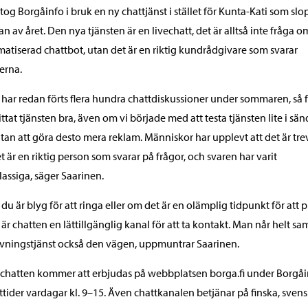
i tog Borgåinfo i bruk en ny chattjänst i stället för Kunta-Kati som sl
jan av året. Den nya tjänsten är en livechatt, det är alltså inte fråga 
atiserad chattbot, utan det är en riktig kundrådgivare som svarar
erna.
 har redan förts flera hundra chattdiskussioner under sommaren, så 
ittat tjänsten bra, även om vi började med att testa tjänsten lite i sän
tan att göra desto mera reklam. Människor har upplevt att det är trev
et är en riktig person som svarar på frågor, och svaren har varit
assiga, säger Saarinen.
du är blyg för att ringa eller om det är en olämplig tidpunkt för att p
 är chatten en lättillgänglig kanal för att ta kontakt. Man når helt s
vningstjänst också den vägen, uppmuntrar Saarinen.
hatten kommer att erbjudas på webbplatsen borga.fi under Borgåi
tider vardagar kl. 9–15. Även chattkanalen betjänar på finska, sven