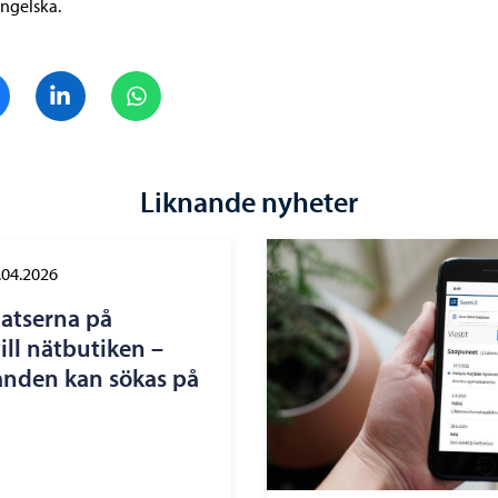
ngelska.
Dela på Facebook
Dela på LinkedIn
Dela på WhatsApp
Liknande nyheter
.04.2026
latserna på
till nätbutiken –
randen kan sökas på