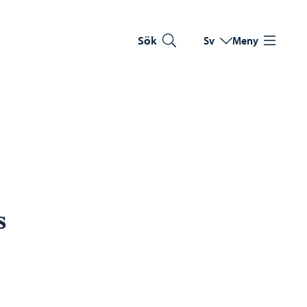
Sök
Sv
Meny
Byt språk
Nuvarande språk: Sve
s