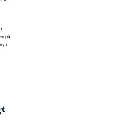
 i
men på
 nya
gt