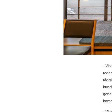
– Vi 
redan
rådgi
kunde
genas
komm
– Vi 