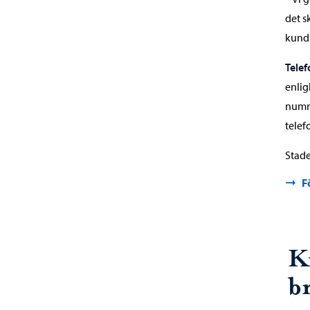
det s
kunds
Tele
enlig
numre
telef
Stade
F
Ku
b