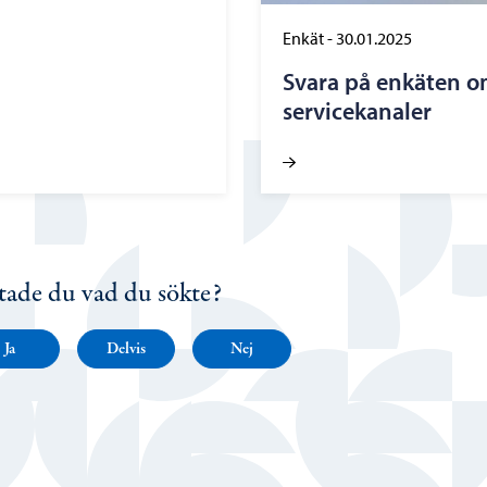
Enkät
-
30.01.2025
Svara på enkäten o
servicekanaler
tade du vad du sökte?
Ja
Delvis
Nej