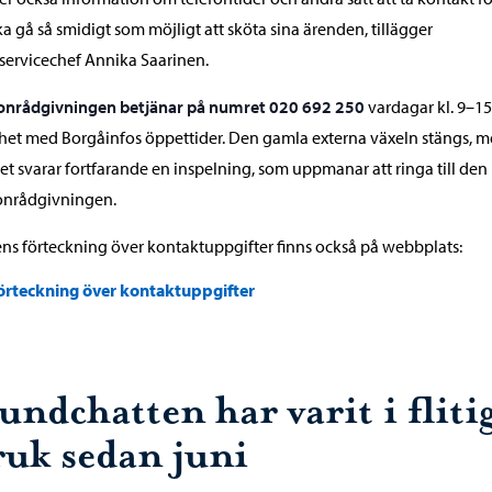
ka gå så smidigt som möjligt att sköta sina ärenden, tillägger
ervicechef Annika Saarinen.
fonrådgivningen betjänar på numret 020 692 250
vardagar kl. 9–15
het med Borgåinfos öppettider. Den gamla externa växeln stängs, 
t svarar fortfarande en inspelning, som uppmanar att ringa till den
onrådgivningen.
ns förteckning över kontaktuppgifter finns också på webbplats:
örteckning över kontaktuppgifter
ndchatten har varit i fliti
ruk sedan juni