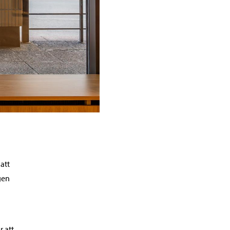
att
gen
r att