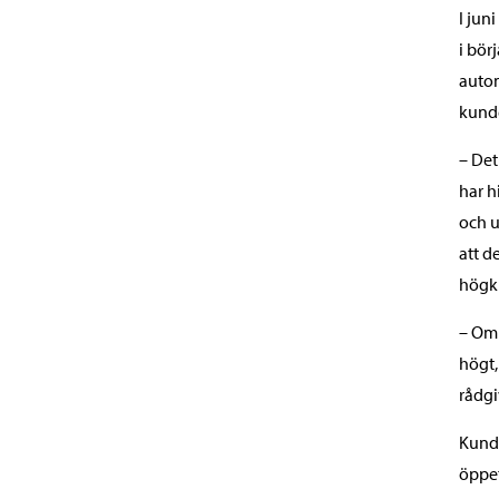
I jun
i bör
autom
kund
– Det
har h
och u
att d
högkl
– Om 
högt,
rådgi
Kundc
öppet