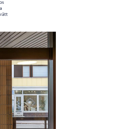
os
a
rätt