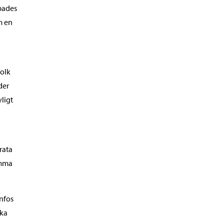
opades
om en
folk
der
ligt
rata
amma
nfos
ska