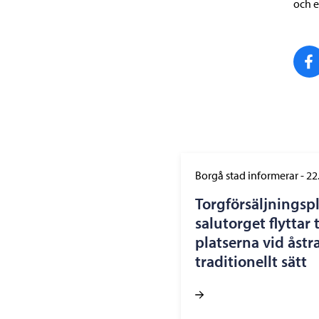
och e
Borgå stad informerar
-
22
Torgförsäljningsp
salutorget flyttar 
platserna vid åst
traditionellt sätt