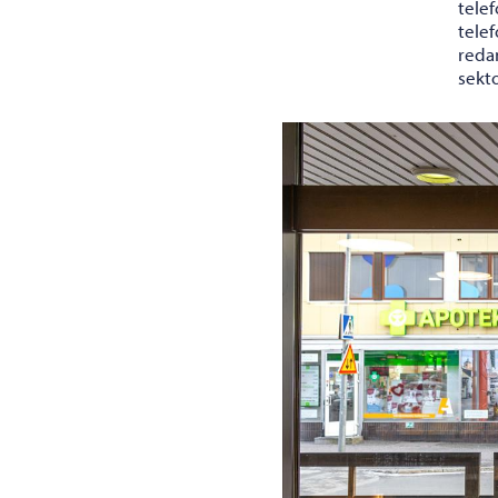
tele
tele
redan
sekto