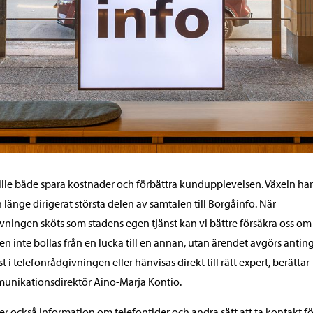
ville både spara kostnader och förbättra kundupplevelsen. Växeln har
 länge dirigerat största delen av samtalen till Borgåinfo. När
vningen sköts som stadens egen tjänst kan vi bättre försäkra oss om 
n inte bollas från en lucka till en annan, utan ärendet avgörs antin
t i telefonrådgivningen eller hänvisas direkt till rätt expert, berättar
unikationsdirektör Aino-Marja Kontio.
ger också information om telefontider och andra sätt att ta kontakt fö