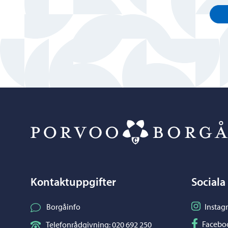
Kontaktuppgifter
Sociala
Följ på I
Borgåinfo
Instag
Följ på F
Facebo
Telefonrådgivning: 020 692 250