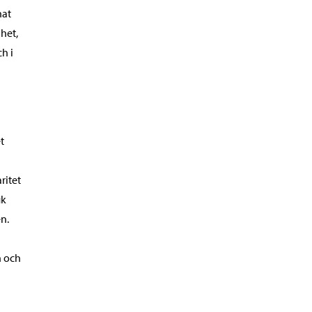
nat
ghet,
h i
t
ritet
ik
n.
n och