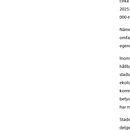
cirka
2025.
000 e
Nämnd
omfat
egen
Inom 
hållb
stads
ekolo
komma
betyd
har m
Stads
delge