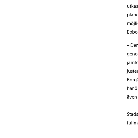
utkas
plane
möjli
Ebbo 
– Den
genom
jämfö
juste
Borgå
har ö
även 
Stads
fullm