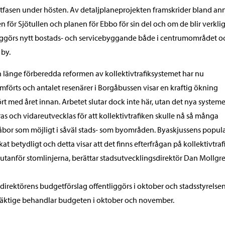
tfasen under hösten. Av detaljplaneprojekten framskrider bland an
n för Sjötullen och planen för Ebbo för sin del och om de blir verkli
ggörs nytt bostads- och servicebyggande både i centrumområdet oc
by.
 länge förberedda reformen av kollektivtrafiksystemet har nu
förts och antalet resenärer i Borgåbussen visar en kraftig ökning
rt med året innan. Arbetet slutar dock inte här, utan det nya systeme
ras och vidareutvecklas för att kollektivtrafiken skulle nå så många
bor som möjligt i såväl stads- som byområden. Byaskjussens popula
kat betydligt och detta visar att det finns efterfrågan på kollektivtraf
utanför stomlinjerna, berättar stadsutvecklingsdirektör Dan Mollgre
direktörens budgetförslag offentliggörs i oktober och stadsstyrelse
äktige behandlar budgeten i oktober och november.