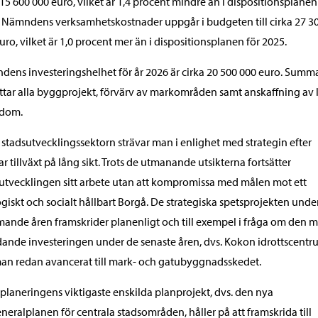
 15 600 000 euro, vilket är 1,4 procent mindre än i dispositionsplanen
 Nämndens verksamhetskostnader uppgår i budgeten till cirka 27 3
uro, vilket är 1,0 procent mer än i dispositionsplanen för 2025.
ens investeringshelhet för år 2026 är cirka 20 500 000 euro. Summ
tar alla byggprojekt, förvärv av markområden samt anskaffning av 
dom.
stadsutvecklingssektorn strävar man i enlighet med strategin efter
ar tillväxt på lång sikt. Trots de utmanande utsikterna fortsätter
utvecklingen sitt arbete utan att kompromissa med målen mot ett
giskt och socialt hållbart Borgå. De strategiska spetsprojekten unde
nde åren framskrider planenligt och till exempel i fråga om den m
ande investeringen under de senaste åren, dvs. Kokon idrottscentr
an redan avancerat till mark- och gatubyggnadsskedet.
planeringens viktigaste enskilda planprojekt, dvs. den nya
neralplanen för centrala stadsområden, håller på att framskrida till