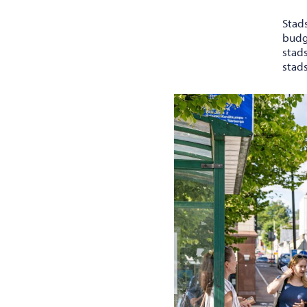
Stad
budg
stad
stad