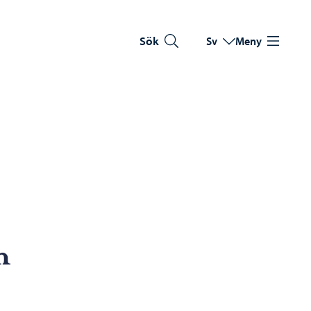
Sök
Sv
Meny
Byt språk
Nuvarande språk: Sve
n