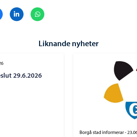
Dela på Facebook
Dela på LinkedIn
Dela på WhatsApp
Liknande nyheter
26
eslut 29.6.2026
Borgå stad informerar
-
23.0