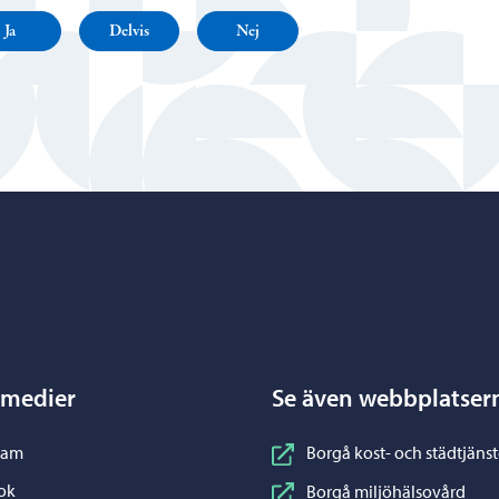
Ja
Delvis
Nej
Porvoo – Gå till startsidan
 medier
Se även webbplatser
nstagram
ram
Borgå kost- och städtjänst
acebook
ok
Borgå miljöhälsovård