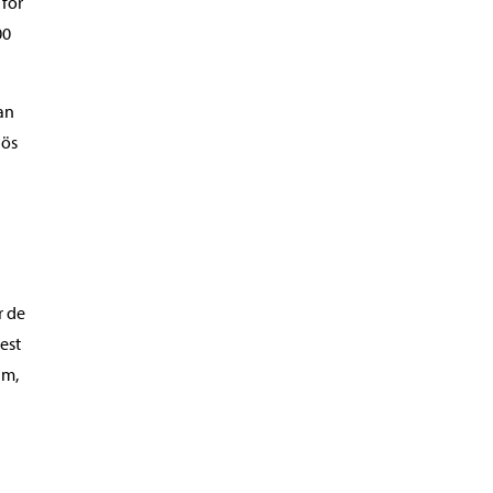
 för
00
an
lös
r de
est
um,