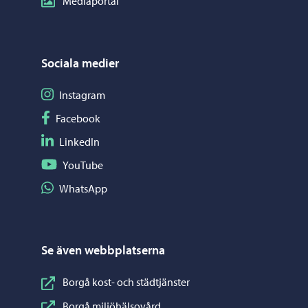
Mediaportal
Sociala medier
Följ på Instagram
Instagram
Följ på Facebook
Facebook
Följ på LinkedIn
LinkedIn
Följ på YouTube
YouTube
Dela på WhatsApp
WhatsApp
Se även webbplatserna
Borgå kost- och städtjänster
Borgå miljöhälsovård