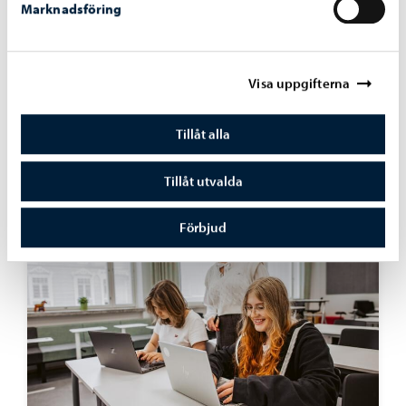
Liknande nyheter
Marknadsföring
Utbildning
-
06.08.2026
Visa uppgifterna
Ansökan till gymnasieutbildningen för
vuxna vid Linnankosken lukio pågår
Tillåt alla
Tillåt utvalda
Förbjud