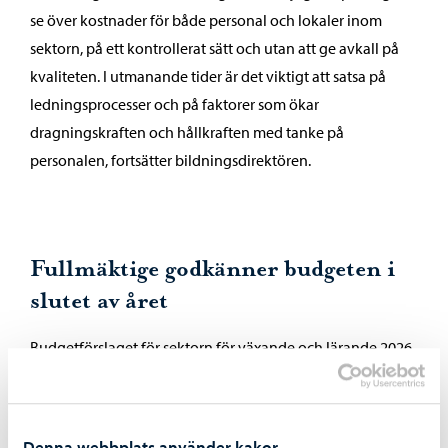
se över kostnader för både personal och lokaler inom
sektorn, på ett kontrollerat sätt och utan att ge avkall på
kvaliteten. I utmanande tider är det viktigt att satsa på
ledningsprocesser och på faktorer som ökar
dragningskraften och hållkraften med tanke på
personalen, fortsätter bildningsdirektören.
Fullmäktige godkänner budgeten i
slutet av året
Budgetförslaget för sektorn för växande och lärande 2026
har beretts enligt Borgå stads riktlinjer och anvisningar för
upprättande av budgeten.
I budgeten har samlats budgetärendena för sektorns
Denna webbplats använder kakor