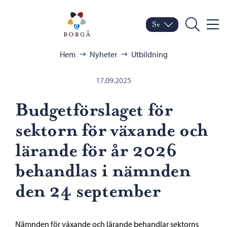
Hoppa till innehåll
Porvoo – Gå till startsid
Sv
Meny
Byt språk
Nuvarande språk: Sven
Sök
Bläddra:
Hem
Nyheter
Utbildning
17.09.2025
Budgetförslaget för
sektorn för växande och
lärande för år 2026
behandlas i nämnden
den 24 september
Nämnden för växande och lärande behandlar sektorns