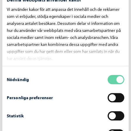
serviceområden, dvs. ledningen, finsk- och svenskspråkiga
Vi använder kakor för att anpassa det innehåll och de reklamer
grundläggande utbildningen och gymnasieutbildningen
som vi erbjuder, stödja egenskaper i sociala medier och
analysera antalet besökare. Dessutom delar vi information om
samt tjänsterna inom småbarnpedagogik.
hur du använder vår webbplats med våra samarbetspartner på
Beredningen av budgeten framskrider i enlighet med den
sociala medier samt inom reklam- och analysbranschen. Våra
samarbetspartner kan kombinera dessa uppgifter med andra
tidtabell som stadsstyrelsen fastställt. Stadsdirektörens
uppgifter som du har gett dem eller som har samlats in när du
budgetförslag publiceras i oktober och stadsstyrelsen och
har använt deras tjänster.
fullmäktige behandlar budgeten i oktober och november.
Nämnden för växande och lärande,
Samtyckesval
föredragningslista 24.9.2025
Nödvändig
Personliga preferenser
Dela på Facebook
Dela på LinkedIn
Dela på WhatsApp
Statistik