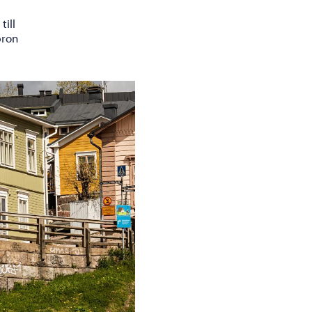
ill
bron