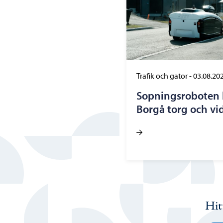
Trafik och gator
-
03.08.20
Sopningsroboten b
Borgå torg och vi
Hit