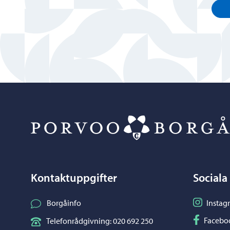
Kontaktuppgifter
Sociala
Följ på I
Borgåinfo
Instag
Följ på F
Facebo
Telefonrådgivning: 020 692 250