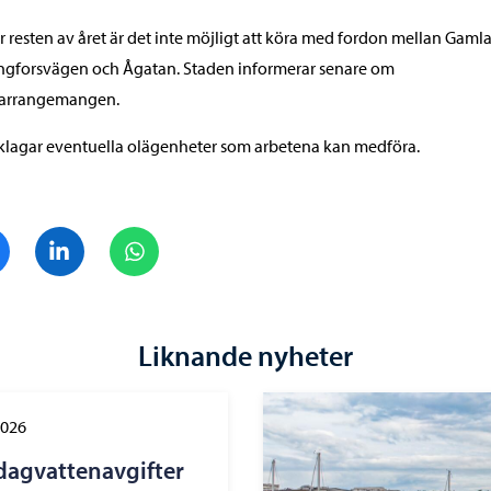
 resten av året är det inte möjligt att köra med fordon mellan Gaml
ngforsvägen och Ågatan. Staden informerar senare om
ikarrangemangen.
klagar eventuella olägenheter som arbetena kan medföra.
Dela på Facebook
Dela på LinkedIn
Dela på WhatsApp
Liknande nyheter
2026
dagvattenavgifter