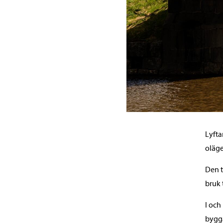
Lyfta
oläge
Den t
bruk 
I och
bygg