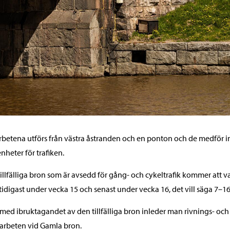
rbetena utförs från västra åstranden och en ponton och de medför i
nheter för trafiken.
illfälliga bron som är avsedd för gång- och cykeltrafik kommer att va
tidigast under vecka 15 och senast under vecka 16, det vill säga 7–16
 med ibruktagandet av den tillfälliga bron inleder man rivnings- och
arbeten vid Gamla bron.