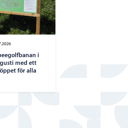
7.2026
beegolfbanan i
ugusti med ett
ppet för alla