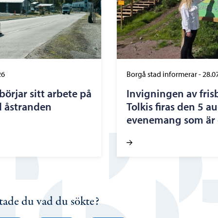
26
Borgå stad informerar
-
28.0
örjar sitt arbete på
Invigningen av fris
d åstranden
Tolkis firas den 5 a
evenemang som är ö
tade du vad du sökte?