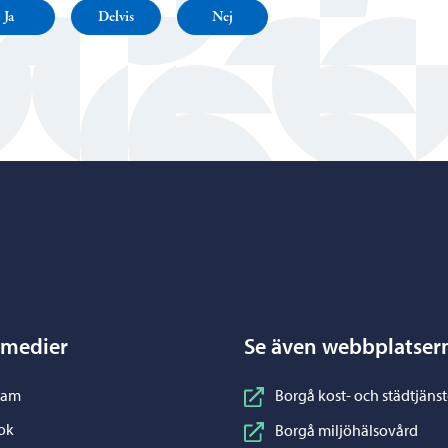
Ja
Delvis
Nej
Porvoo – Gå till startsidan
 medier
Se även webbplatser
nstagram
ram
Borgå kost- och städtjänst
acebook
ok
Borgå miljöhälsovård