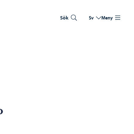
Sök
Sv
Meny
Byt språk
Nuvarande språk: Sve
o