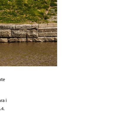
nte
ra i
.4.