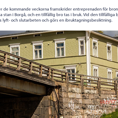
r de kommande veckorna framskrider entreprenaden för bron t
 stan i Borgå, och en tillfällig bro tas i bruk. Vid den tillfälliga 
s lyft- och slutarbeten och görs en ibruktagningsbesiktning.