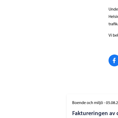
Under
Helsi
traf
Vi be
Boende och miljö
-
05.08.
Faktureringen av 