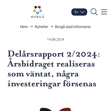
Hoppa till innehåll
Porvoo – Gå till startsid
Sv
Meny
Byt språk
Nuvarande språk: Sven
Sök
Bläddra:
Hem
Nyheter
Borgå stad informerar
14.08.2024
Delårsrapport 2/2024:
Årsbidraget realiseras
som väntat, några
investeringar försenas