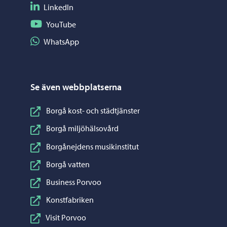
Följ på LinkedIn
LinkedIn
Följ på YouTube
YouTube
Dela på WhatsApp
WhatsApp
Se även webbplatserna
Borgå kost- och städtjänster
Borgå miljöhälsovård
Borgånejdens musikinstitut
Borgå vatten
Business Porvoo
Konstfabriken
Visit Porvoo