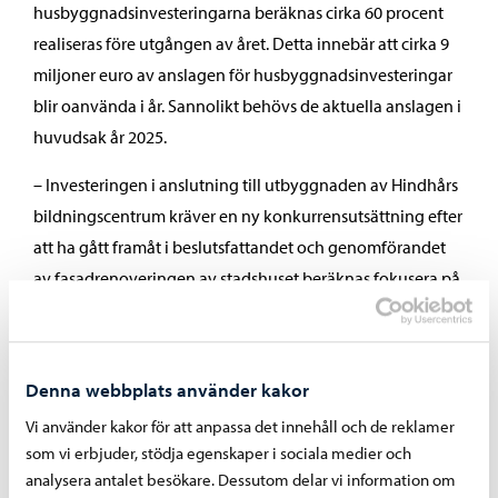
husbyggnadsinvesteringarna beräknas cirka 60 procent
realiseras före utgången av året. Detta innebär att cirka 9
miljoner euro av anslagen för husbyggnadsinvesteringar
blir oanvända i år. Sannolikt behövs de aktuella anslagen i
huvudsak år 2025.
– Investeringen i anslutning till utbyggnaden av Hindhårs
bildningscentrum kräver en ny konkurrensutsättning efter
att ha gått framåt i beslutsfattandet och genomförandet
av fasadrenoveringen av stadshuset beräknas fokusera på
år 2025. Investeringsutgifterna för småbarnspedagogiken i
de norra områdena blir betydligt mindre än budgeten på
grund av förändringarna i projektets omfattning och
Denna webbplats använder kakor
byggandet av en tillgänglig lekpark på Västra åstranden
Vi använder kakor för att anpassa det innehåll och de reklamer
fördröjs på grund av saneringen av förorenad mark,
som vi erbjuder, stödja egenskaper i sociala medier och
berättar lokalitetsdirektör Mikko Silvast.
analysera antalet besökare. Dessutom delar vi information om