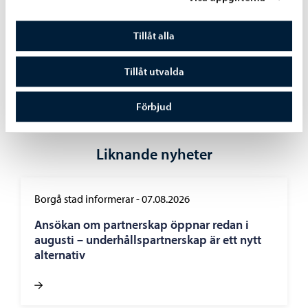
utfall följs upp i delårsrapporten från och med hösten
2024.
Tillåt alla
Tillåt utvalda
Dela på Facebook
Dela på LinkedIn
Dela på WhatsApp
Förbjud
Liknande nyheter
Borgå stad informerar
-
07.08.2026
Ansökan om partnerskap öppnar redan i
augusti – underhållspartnerskap är ett nytt
alternativ