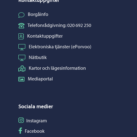
Borgåinfo
Telefonrådgivning: 020 692 250
Kontaktuppgifter
Elektroniska tjänster (ePorvoo)
Nätbutik
Kartor och lägesinformation
Mediaportal
Sociala medier
Följ på Instagram
Instagram
Följ på Facebook
Facebook