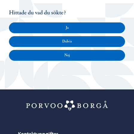
Hittade du vad du sökte?
Ja
Delvis
Nej
Porvoo – Gå ti
Kontaktuppgifter