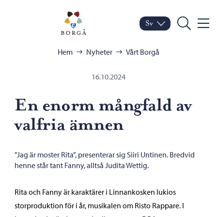
Hoppa till innehåll
Porvoo – Gå till startsid
Sv
Meny
Byt språk
Nuvarande språk: Sven
Sök
Bläddra:
Hem
Nyheter
Vårt Borgå
16.10.2024
En enorm mångfald av
valfria ämnen
”Jag är moster Rita”, presenterar sig Siiri Untinen. Bredvid
henne står tant Fanny, alltså Judita Wettig.
Rita och Fanny är karaktärer i Linnankosken lukios
storproduktion för i år, musikalen om Risto Rappare. I