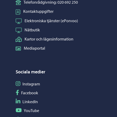
Telefonrådgivning: 020 692 250
Kontaktuppgifter
Elektroniska tjänster (ePorvoo)
Nätbutik
Kartor och lägesinformation
Mediaportal
Sociala medier
Följ på Instagram
Instagram
Följ på Facebook
Facebook
Följ på LinkedIn
LinkedIn
Följ på YouTube
YouTube