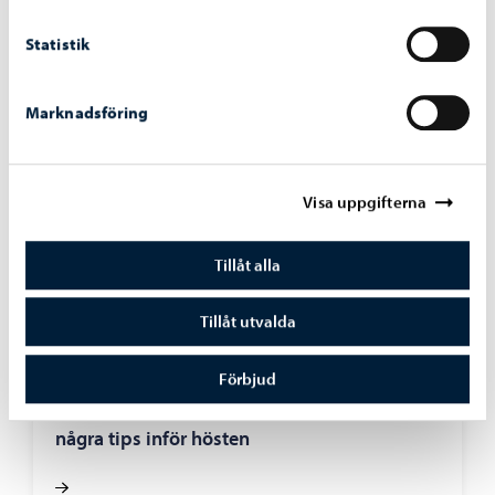
Statistik
Liknande nyheter
Marknadsföring
Visa uppgifterna
Tillåt alla
Tillåt utvalda
Vårt Borgå
-
27.07.2026
Förbjud
Har du en förstaklassare hemma? Här är
några tips inför hösten