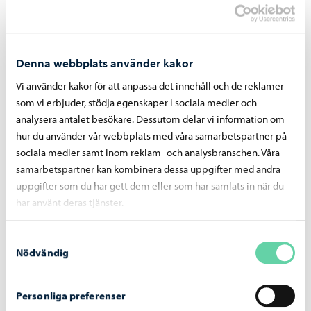
Denna webbplats använder kakor
Text Elli Collan / Foto Samuli Skantsi
Vi använder kakor för att anpassa det innehåll och de reklamer
som vi erbjuder, stödja egenskaper i sociala medier och
analysera antalet besökare. Dessutom delar vi information om
Vårt Borgå-invånartidning
hur du använder vår webbplats med våra samarbetspartner på
sociala medier samt inom reklam- och analysbranschen. Våra
Denna artikel har publicerats i invånartidningen Vårt
Borgå, nummer 2/2024.
samarbetspartner kan kombinera dessa uppgifter med andra
uppgifter som du har gett dem eller som har samlats in när du
Läs mera Vårt Borgå-artiklar
har använt deras tjänster.
Samtyckesval
Nödvändig
Dela på Facebook
Dela på LinkedIn
Dela på WhatsApp
Personliga preferenser