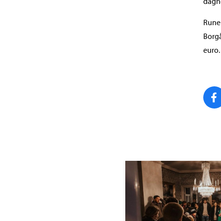
daghe
Runeb
Borgå
euro.