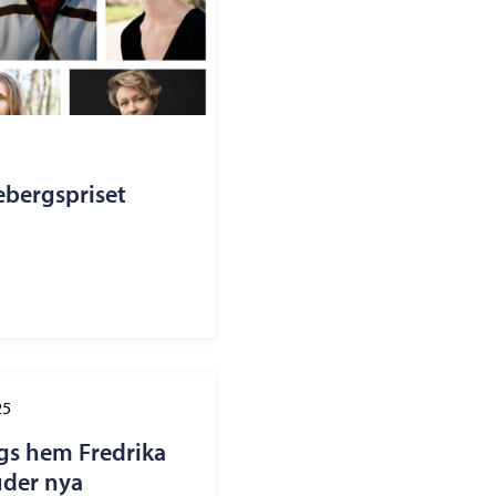
ebergspriset
25
rgs hem Fredrika
uder nya