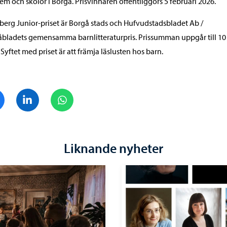
m och skolor i Borgå. Prisvinnaren offentliggörs 5 februari 2026.
erg Junior-priset är Borgå stads och Hufvudstadsbladet Ab /
bladets gemensamma barnlitteraturpris. Prissumman uppgår till 10
 Syftet med priset är att främja läslusten hos barn.
Dela på Facebook
Dela på LinkedIn
Dela på WhatsApp
Liknande nyheter