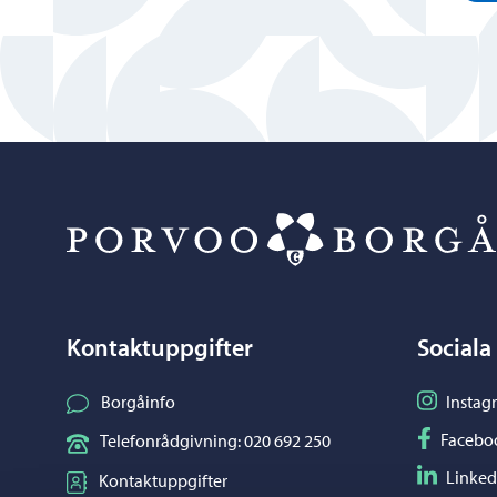
Kontaktuppgifter
Sociala
Följ på I
Borgåinfo
Instag
Följ på F
Facebo
Telefonrådgivning: 020 692 250
Följ på L
Linked
Kontaktuppgifter