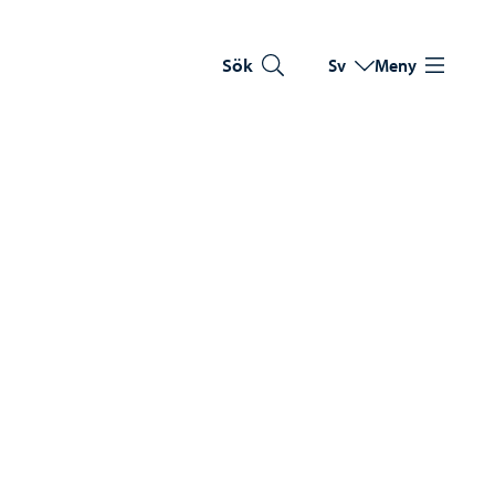
Sök
Sv
Meny
Byt språk
Nuvarande språk: Sve