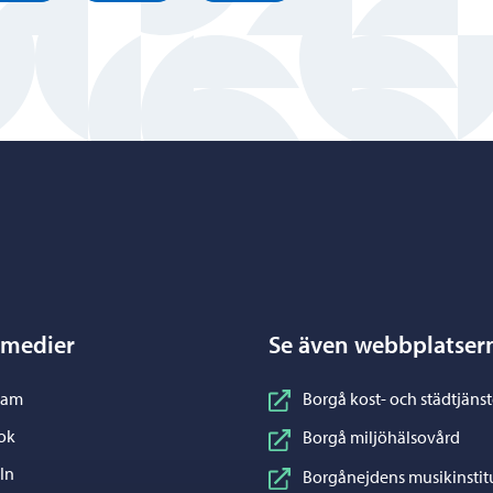
Porvoo – Gå till startsidan
 medier
Se även webbplatser
nstagram
ram
Borgå kost- och städtjänst
acebook
ok
Borgå miljöhälsovård
inkedIn
In
Borgånejdens musikinstit