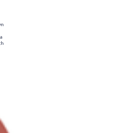
yn
na
ch