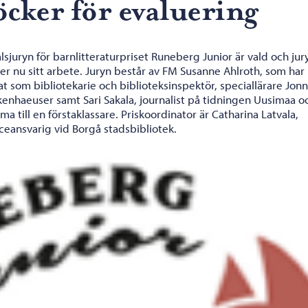
öcker för evaluering
lsjuryn för barnlitteraturpriset Runeberg Junior är vald och jur
er nu sitt arbete. Juryn består av FM Susanne Ahlroth, som har
t som bibliotekarie och biblioteksinspektör, speciallärare Jon
kenhaeuser samt Sari Sakala, journalist på tidningen Uusimaa o
 till en förstaklassare. Priskoordinator är Catharina Latvala,
ceansvarig vid Borgå stadsbibliotek.