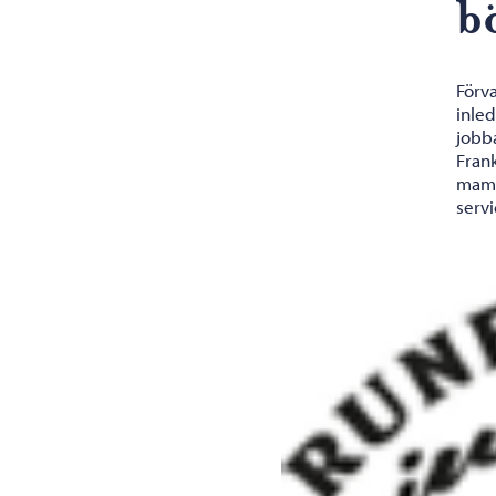
b
Förva
inled
jobba
Fran
mamma
servi