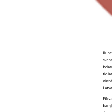
Runeb
svens
bekan
tio k
oktob
Latva
Förva
barnj