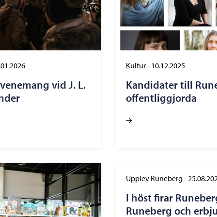
.01.2026
Kultur
-
10.12.2025
venemang vid J. L.
Kandidater till Run
nder
offentliggjorda
Upplev Runeberg
-
25.08.20
I höst firar Runebe
Runeberg och erbj