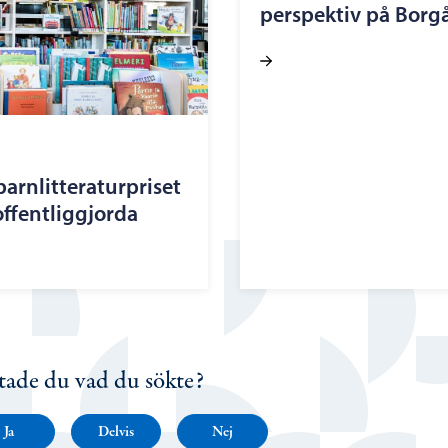
perspektiv på Borg
arnlitteraturpriset
ffentliggjorda
tade du vad du sökte?
Ja
Delvis
Nej