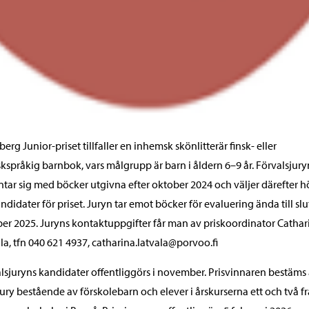
erg Junior-priset tillfaller en inhemsk skönlitterär finsk- eller
kspråkig barnbok, vars målgrupp är barn i åldern 6–9 år. Förvalsjury
tar sig med böcker utgivna efter oktober 2024 och väljer därefter h
andidater för priset. Juryn tar emot böcker för evaluering ända till slu
er 2025. Juryns kontaktuppgifter får man av priskoordinator Cathar
la, tfn 040 621 4937, catharina.latvala@porvoo.fi
lsjuryns kandidater offentliggörs i november. Prisvinnaren bestäms
ury bestående av förskolebarn och elever i årskurserna ett och två f