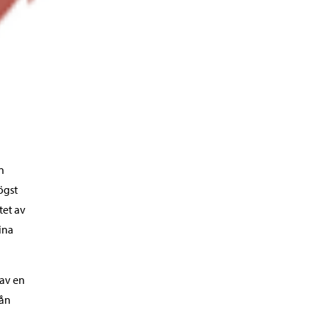
n
ögst
tet av
ina
 av en
rån