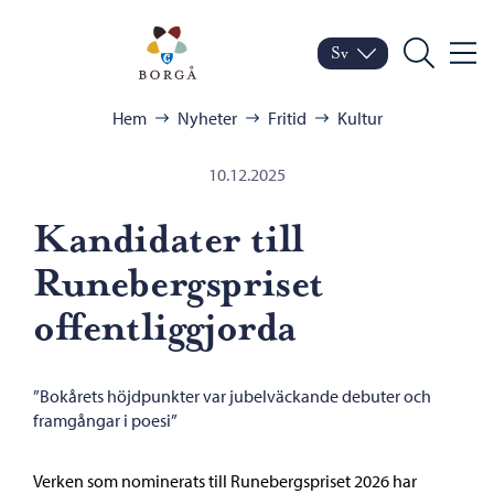
Hoppa till innehåll
Porvoo – Gå till startsid
Sv
Meny
Byt språk
Nuvarande språk: Sven
Sök
Bläddra:
Hem
Nyheter
Fritid
Kultur
10.12.2025
Kandidater till
Runebergspriset
offentliggjorda
”Bokårets höjdpunkter var jubelväckande debuter och
framgångar i poesi”
Verken som nominerats till Runebergspriset 2026 har