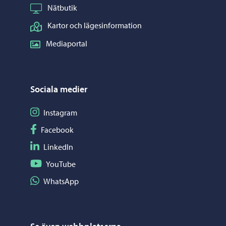
Nätbutik
Kartor och lägesinformation
Mediaportal
Sociala medier
Följ på Instagram
Instagram
Följ på Facebook
Facebook
Följ på LinkedIn
LinkedIn
Följ på YouTube
YouTube
Dela på WhatsApp
WhatsApp