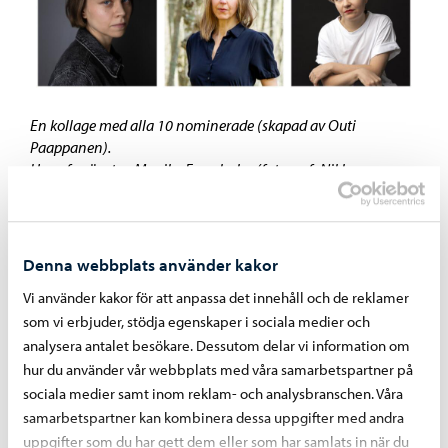
En kollage med alla 10 nominerade (skapad av Outi
Paappanen).
Uppe fr. vänster: Monika Fagerholm (fotograf: Niklas
Sandström), Erkka Filander (fotograf: Olli-Pekka Tennilä) och
Anni Mäentie (fotograf: Tatu Henttonen).
Mellersta raden: Emmi Itäranta (fotograf: Liisa Takala),
Sanna Karlström (fotograf: Arto Wiikari), Niillas Holmberg
Denna webbplats använder kakor
(fotograf: Lada Suomenrinne) och Kaisa Vahteristo (fotograf:
Vi använder kakor för att anpassa det innehåll och de reklamer
Meri Björn).
som vi erbjuder, stödja egenskaper i sociala medier och
Nedre raden: Maaria Niskavaara (fotograf: Meri Björn), Anna
Möller-Sibelius (fotograf: Robert Seger) och Susanna Hast
analysera antalet besökare. Dessutom delar vi information om
(fotograf: Susanna Kekkonen).
hur du använder vår webbplats med våra samarbetspartner på
sociala medier samt inom reklam- och analysbranschen. Våra
samarbetspartner kan kombinera dessa uppgifter med andra
uppgifter som du har gett dem eller som har samlats in när du