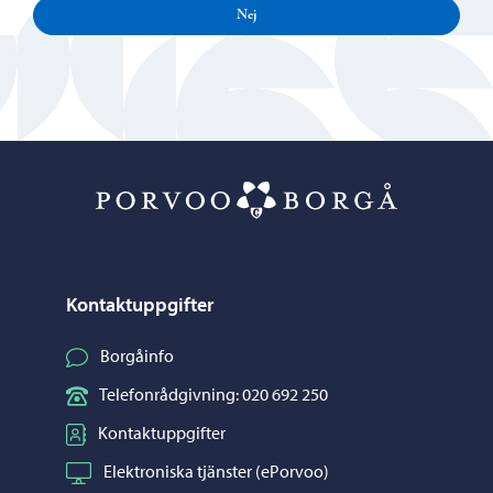
Nej
Porvoo – Gå ti
Kontaktuppgifter
Borgåinfo
Telefonrådgivning: 020 692 250
Kontaktuppgifter
Elektroniska tjänster (ePorvoo)