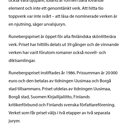
också vara djupare, ibland är formen bara lovande
element och inte ett genomtänkt verk. Att hitta tio
toppverk var inte svårt – att läsa de nominerade verken är
en njutning, säger urvalsjuryn.
Runebergspriset är öppet för alla finländska skönlitterära
verk. Priset har hittills delats ut 39 gånger och de vinnande
verken har varit förutom romaner också novell- och
diktsamlingar.
Runebergspriset instiftades år 1986. Prissumman är 20 000
euro och den betalas av tidningen Uusimaa och Borgå
stad tillsammans. Priset utdelas av tidningen Uusimaa,
Borgå stad, Suomen Kirjailijaliitto, Finlands
kritikerförbund och Finlands svenska författareförening.
Verket som får priset väljs i två etapper av två separata
juryer.