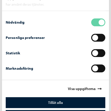
Dela på Facebook
Dela på LinkedIn
Dela på WhatsApp
har använt deras tjänster.
Samtyckesval
Nödvändig
Liknande nyheter
Personliga preferenser
Kultur
-
15.06.2026
Förvalsjuryn för barnlitteraturpriset
Statistik
Runeberg Junior inleder sitt arbete och tar
emot böcker för evaluering
Marknadsföring
Visa uppgifterna
Tillåt alla