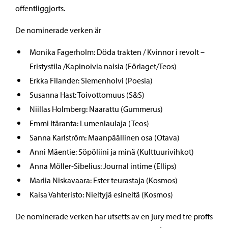
offentliggjorts.
De nominerade verken är
Monika Fagerholm: Döda trakten / Kvinnor i revolt –
Eristystila /Kapinoivia naisia (Förlaget/Teos)
Erkka Filander: Siemenholvi (Poesia)
Susanna Hast: Toivottomuus (S&S)
Niillas Holmberg: Naarattu (Gummerus)
Emmi Itäranta: Lumenlaulaja (Teos)
Sanna Karlström: Maanpäällinen osa (Otava)
Anni Mäentie: Söpöliini ja minä (Kulttuurivihkot)
Anna Möller-Sibelius: Journal intime (Ellips)
Mariia Niskavaara: Ester teurastaja (Kosmos)
Kaisa Vahteristo: Nieltyjä esineitä (Kosmos)
De nominerade verken har utsetts av en jury med tre proffs