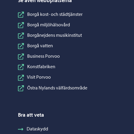
Se även webbplatserna
Borgå kost- och städtjänster
Borgå miljöhälsovård
Borgånejdens musikinstitut
Borgå vatten
Business Porvoo
Konstfabriken
Visit Porvoo
Östra Nylands välfärdsområde
Bra att veta
Dataskydd