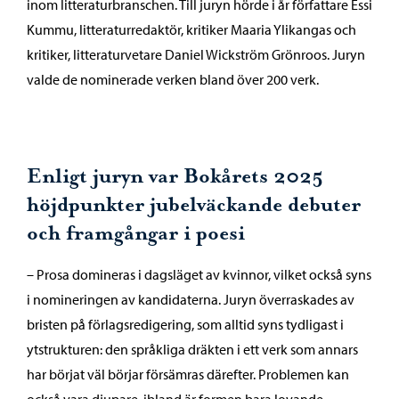
inom litteraturbranschen. Till juryn hörde i år författare Essi
Kummu, litteraturredaktör, kritiker Maaria Ylikangas och
kritiker, litteraturvetare Daniel Wickström Grönroos. Juryn
valde de nominerade verken bland över 200 verk.
Enligt juryn var Bokårets 2025
höjdpunkter jubelväckande debuter
och framgångar i poesi
– Prosa domineras i dagsläget av kvinnor, vilket också syns
i nomineringen av kandidaterna. Juryn överraskades av
bristen på förlagsredigering, som alltid syns tydligast i
ytstrukturen: den språkliga dräkten i ett verk som annars
har börjat väl börjar försämras därefter. Problemen kan