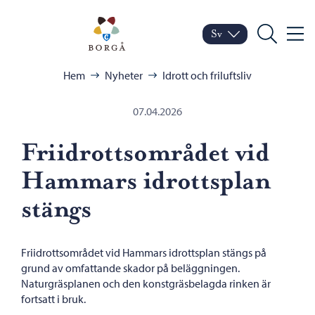
Hoppa till innehåll
Porvoo – Gå till startsid
Sv
Meny
Byt språk
Nuvarande språk: Sven
Sök
Bläddra:
Hem
Nyheter
Idrott och friluftsliv
07.04.2026
Friidrottsområdet vid
Hammars idrottsplan
stängs
Friidrottsområdet vid Hammars idrottsplan stängs på
grund av omfattande skador på beläggningen.
Naturgräsplanen och den konstgräsbelagda rinken är
fortsatt i bruk.