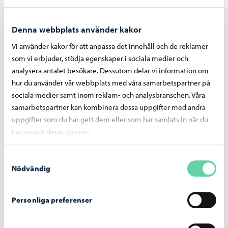
Invigningen av frisbeegolfbanan i Tolkis firas
den 5 augusti med ett evenemang som är
öppet för alla
Denna webbplats använder kakor
Vi använder kakor för att anpassa det innehåll och de reklamer
som vi erbjuder, stödja egenskaper i sociala medier och
analysera antalet besökare. Dessutom delar vi information om
hur du använder vår webbplats med våra samarbetspartner på
Borgå stad informerar
-
26.05.2026
sociala medier samt inom reklam- och analysbranschen. Våra
samarbetspartner kan kombinera dessa uppgifter med andra
Grundlig förbättring av Näse konstis inleds i
uppgifter som du har gett dem eller som har samlats in när du
juni – byggarbetet kommer att påverka
har använt deras tjänster.
användningen av området fram till hösten
Samtyckesval
Nödvändig
Personliga preferenser
Idrott och friluftsliv
-
07.04.2026
Lägesuppdatering: Kokonishall planeras