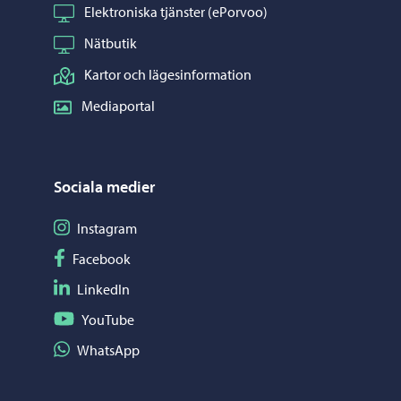
Elektroniska tjänster (ePorvoo)
Nätbutik
Kartor och lägesinformation
Mediaportal
Sociala medier
Följ på Instagram
Instagram
Följ på Facebook
Facebook
Följ på LinkedIn
LinkedIn
Följ på YouTube
YouTube
Dela på WhatsApp
WhatsApp