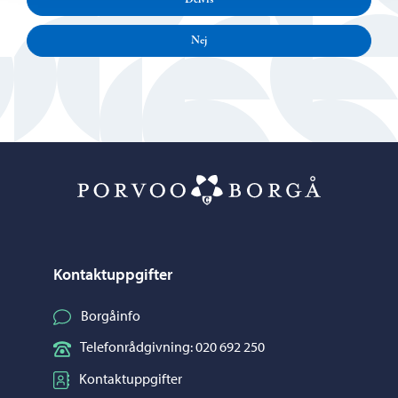
Delvis
Nej
Porvoo – Gå ti
Kontaktuppgifter
Borgåinfo
Telefonrådgivning: 020 692 250
Kontaktuppgifter