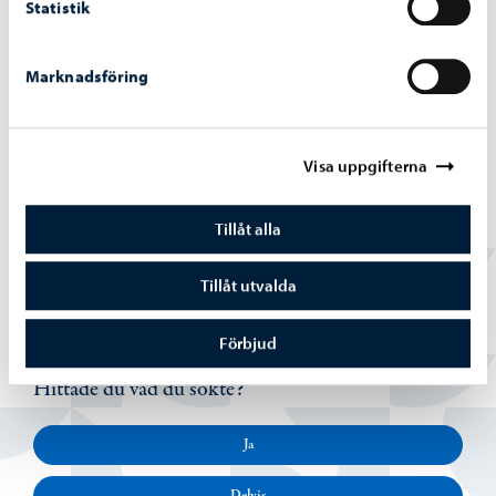
Statistik
öppnas igen den 17.4.
Marknadsföring
Idrott och friluftsliv
-
05.04.2026
Visa uppgifterna
Kokon ishall är tills vidare stängd
Tillåt alla
Tillåt utvalda
Förbjud
Hittade du vad du sökte?
Ja