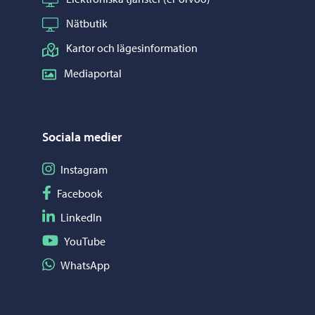
Nätbutik
Kartor och lägesinformation
Mediaportal
Sociala medier
Följ på Instagram
Instagram
Följ på Facebook
Facebook
Följ på LinkedIn
LinkedIn
Följ på YouTube
YouTube
Dela på WhatsApp
WhatsApp