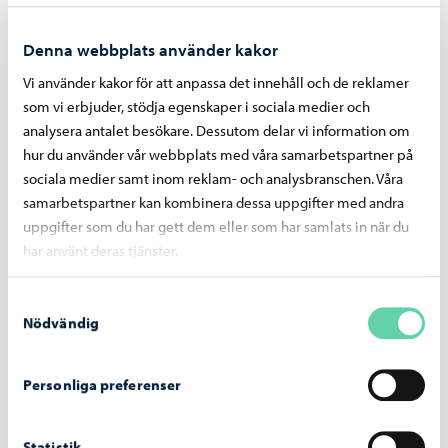
Denna webbplats använder kakor
Ficka
Vi använder kakor för att anpassa det innehåll och de reklamer
som vi erbjuder, stödja egenskaper i sociala medier och
28.2 – 6.4.2025 Jussi Nykänen
analysera antalet besökare. Dessutom delar vi information om
hur du använder vår webbplats med våra samarbetspartner på
11.4 – 18.5.2025 Pink Twins
sociala medier samt inom reklam- och analysbranschen. Våra
23.5 – 29.6.2025 Maija Laurinen & Michal Czinege
samarbetspartner kan kombinera dessa uppgifter med andra
4.7 – 31.8.2025 Borgå Konstnärsgilles 20-års
uppgifter som du har gett dem eller som har samlats in när du
jubileumsutställning
har använt deras tjänster.
5.9 – 12.10.2025 Roberto Fusco & Emma Fält
17.10 – 23.11.2025 Juuso Noronkoski & Tanja Koljonen
Samtyckesval
Nödvändig
28.11 – 4.1.2026 Siina Levonoja
Personliga preferenser
Galleri Gamla Kaplansgården
Statistik