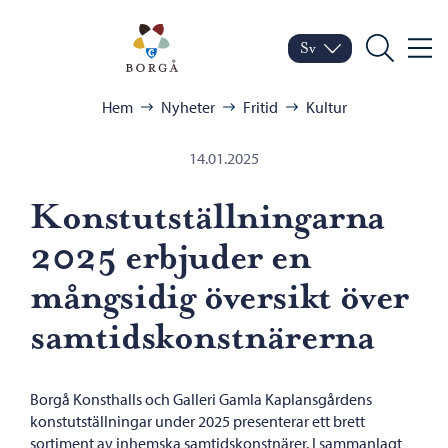
Hoppa till innehåll
Porvoo – Gå till startsid
Sv
Meny
Byt språk
Nuvarande språk: Sven
Sök
Bläddra:
Hem
Nyheter
Fritid
Kultur
14.01.2025
Konstutställningarna
2025 erbjuder en
mångsidig översikt över
samtidskonstnärerna
Borgå Konsthalls och Galleri Gamla Kaplansgårdens
konstutställningar under 2025 presenterar ett brett
sortiment av inhemska samtidskonstnärer. I sammanlagt