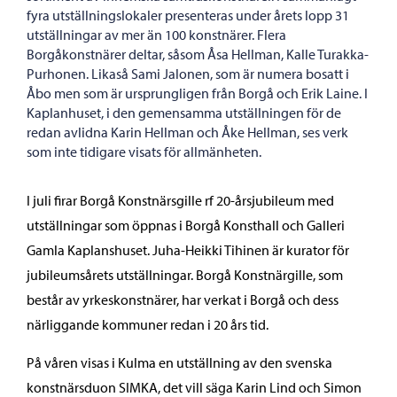
fyra utställningslokaler presenteras under årets lopp 31
utställningar av mer än 100 konstnärer. Flera
Borgåkonstnärer deltar, såsom Åsa Hellman, Kalle Turakka-
Purhonen. Likaså Sami Jalonen, som är numera bosatt i
Åbo men som är ursprungligen från Borgå och Erik Laine. I
Kaplanhuset, i den gemensamma utställningen för de
redan avlidna Karin Hellman och Åke Hellman, ses verk
som inte tidigare visats för allmänheten.
I juli firar Borgå Konstnärsgille rf 20-årsjubileum med
utställningar som öppnas i Borgå Konsthall och Galleri
Gamla Kaplanshuset. Juha-Heikki Tihinen är kurator för
jubileumsårets utställningar. Borgå Konstnärgille, som
består av yrkeskonstnärer, har verkat i Borgå och dess
närliggande kommuner redan i 20 års tid.
På våren visas i Kulma en utställning av den svenska
konstnärsduon SIMKA, det vill säga Karin Lind och Simon