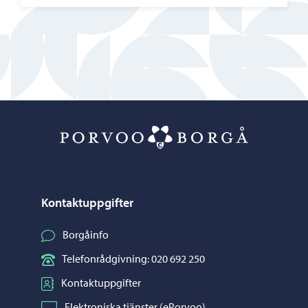
Porvoo – Gå ti
Kontaktuppgifter
Borgåinfo
Telefonrådgivning: 020 692 250
Kontaktuppgifter
Elektroniska tjänster (ePorvoo)