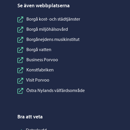
Se även webbplatserna
Borgå kost- och städtjänster
Borgå miljöhälsovård
Borgånejdens musikinstitut
Borgå vatten
Business Porvoo
Konstfabriken
Visit Porvoo
Östra Nylands välfärdsområde
Bra att veta
Dataskydd