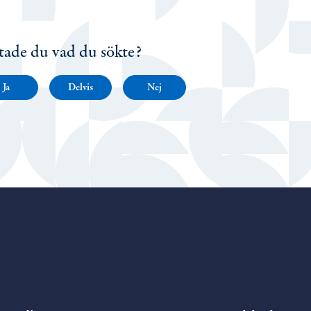
tade du vad du sökte?
Ja
Delvis
Nej
Porvoo – Gå till startsidan