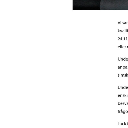
Vi sa
kvali
24.11
eller
Under
anpas
simsk
Under
enski
besva
frågo
Tack f