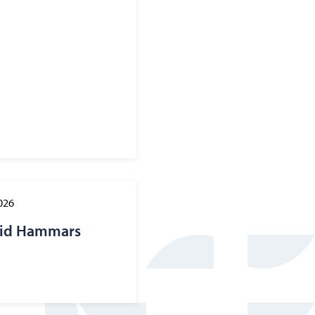
026
 vid Hammars