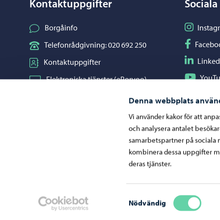
Kontaktuppgifter
Sociala
Följ på I
Borgåinfo
Instag
Följ på F
Facebo
Telefonrådgivning: 020 692 250
Följ på L
Linked
Kontaktuppgifter
Följ på Y
YouT
Elektroniska tjänster (ePorvoo)
Dela på 
Whats
Nätbutik
Denna webbplats använ
Kartor och lägesinformation
Vi använder kakor för att anp
och analysera antalet besöka
Mediaportal
samarbetspartner på sociala 
kombinera dessa uppgifter me
deras tjänster.
Ge respons
Samtyckesval
Nödvändig