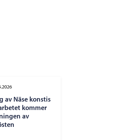
5.2026
g av Näse konstis
ggarbetet kommer
ningen av
östen