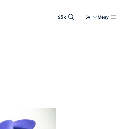
Sök
Sv
Meny
Byt språk
Nuvarande språk: Sve