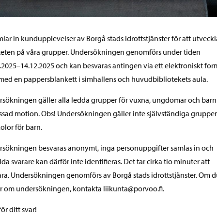
mlar in kundupplevelser av Borgå stads idrottstjänster för att utveckl
teten på våra grupper. Undersökningen genomförs under tiden
.2025–14.12.2025 och kan besvaras antingen via ett elektroniskt for
 med en pappersblankett i simhallens och huvudbibliotekets aula.
sökningen gäller alla ledda grupper för vuxna, ungdomar och barn
sad motion. Obs! Undersökningen gäller inte självständiga grupper 
olor för barn.
sökningen besvaras anonymt, inga personuppgifter samlas in och
lda svarare kan därför inte identifieras. Det tar cirka tio minuter att
ra. Undersökningen genomförs av Borgå stads idrottstjänster. Om d
r om undersökningen, kontakta liikunta@porvoo.fi.
ör ditt svar!