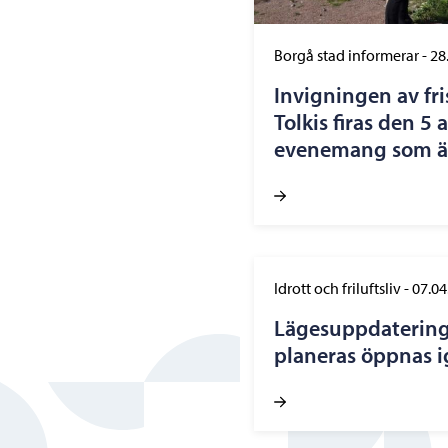
Borgå stad informerar
-
28
Invigningen av fr
Tolkis firas den 5
evenemang som är 
Idrott och friluftsliv
-
07.04
Lägesuppdatering
planeras öppnas i