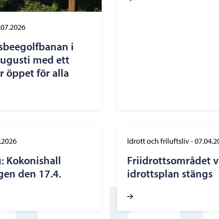
.07.2026
isbeegolfbanan i
 augusti med ett
öppet för alla
.2026
Idrott och friluftsliv
-
07.04.2
: Kokonishall
Friidrottsområdet
gen den 17.4.
idrottsplan stängs