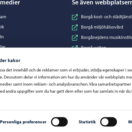
 medier
Se även webbplatser
nstagram
ram
Borgå kost- och städtjänst
acebook
ok
Borgå miljöhälsovård
inkedIn
In
Borgånejdens musikinstit
ouTube
ube
Borgå vatten
WhatsApp
App
Business Porvoo
der kakor
Konstfabriken
assa det innehåll och de reklamer som vi erbjuder, stödja egenskaper i s
re. Dessutom delar vi information om hur du använder vår webbplats me
Visit Porvoo
medier samt inom reklam- och analysbranschen. Våra samarbetspartner
Östra Nylands välfärdsom
d andra uppgifter som du har gett dem eller som har samlats in när du 
Personliga preferenser
Statistik
M