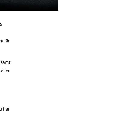
a
mulär
 samt
eller
u har