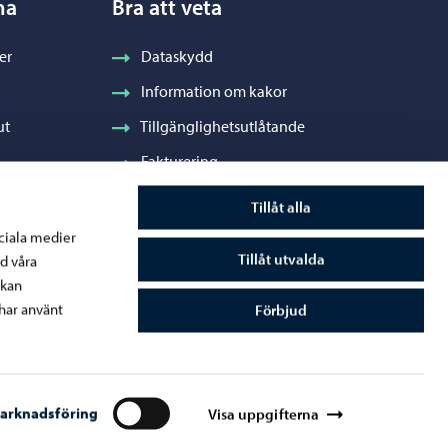
na
Bra att veta
er
Dataskydd
Information om kakor
ut
Tillgänglighetsutlåtande
Fakturering
Stadens visuella profil och vapen
Tillåt alla
ociala medier
Tillåt utvalda
d våra
 kan
råde
har använt
Förbjud
arknadsföring
Visa uppgifterna