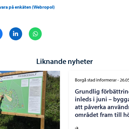
vara på enkäten (Webropol)
Dela på Facebook
Dela på LinkedIn
Dela på WhatsApp
Liknande nyheter
Borgå stad informerar
-
26.0
Grundlig förbättrin
inleds i juni – by
att påverka använd
området fram till h