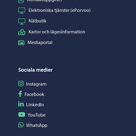
Elektroniska tjänster (ePorvoo)
Nätbutik
Kartor och lägesinformation
Mediaportal
Sociala medier
Följ på Instagram
Instagram
Följ på Facebook
Facebook
Följ på LinkedIn
LinkedIn
Följ på YouTube
YouTube
Dela på WhatsApp
WhatsApp