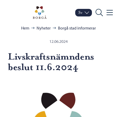
Hoppa till innehåll
Porvoo – Gå till startsid
Sv
Meny
Byt språk
Nuvarande språk: Sven
Sök
Bläddra:
Hem
Nyheter
Borgå stad informerar
12.06.2024
Livskraftsnämndens
beslut 11.6.2024