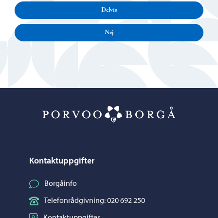
Delvis
Nej
Porvoo – Gå ti
Kontaktuppgifter
Borgåinfo
Telefonrådgivning: 020 692 250
Kontaktuppgifter