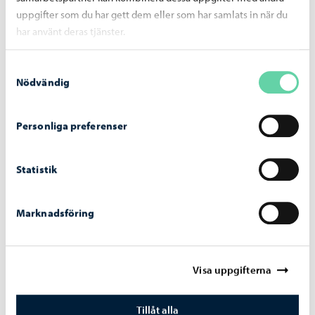
uppgifter som du har gett dem eller som har samlats in när du
har använt deras tjänster.
Samtyckesval
Nödvändig
Personliga preferenser
Alexandersgatans-bro
-
03.08.2026
Alexandersgatans bro öppnas för trafik
måndagen den 10 augusti
Statistik
Marknadsföring
Visa uppgifterna
Tillåt alla