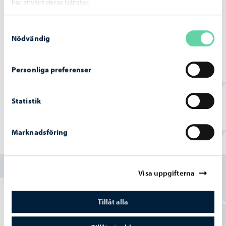
har använt deras tjänster.
Utbildning
-
03.08.2026
Samtyckesval
Nödvändig
Nätverkssäkerheten för elevernas datorer
stärks med en tjänst som blockerar skadliga
webbplatser
Personliga preferenser
Statistik
Marknadsföring
Hittade du vad du sökte?
Ja
Visa uppgifterna
Delvis
Tillåt alla
Nej