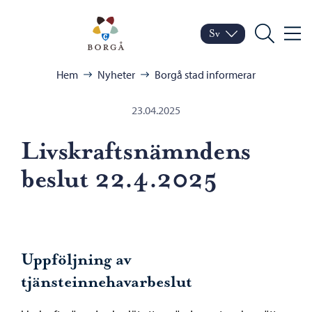
Hoppa till innehåll
Porvoo – Gå till startsid
Sv
Meny
Byt språk
Nuvarande språk: Sven
Sök
Bläddra:
Hem
Nyheter
Borgå stad informerar
23.04.2025
Livskraftsnämndens
beslut 22.4.2025
Uppföljning av
tjänsteinnehavarbeslut