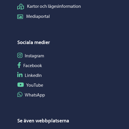
Kartor och lägesinformation
Mediaportal
Sociala medier
Följ på Instagram
Instagram
Följ på Facebook
Facebook
Följ på LinkedIn
LinkedIn
Följ på YouTube
YouTube
Dela på WhatsApp
WhatsApp
Se även webbplatserna