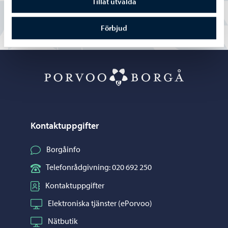
Tillåt utvalda
Förbjud
Porvoo – Gå ti
Kontaktuppgifter
Borgåinfo
Telefonrådgivning: 020 692 250
Kontaktuppgifter
Elektroniska tjänster (ePorvoo)
Nätbutik