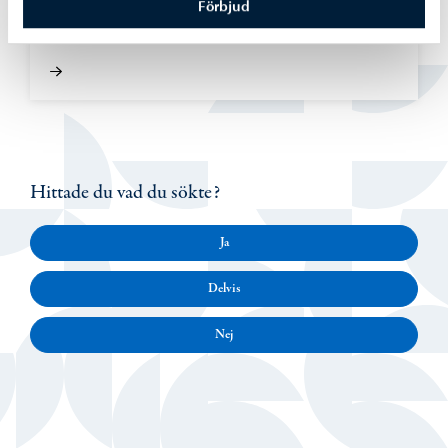
den 5 augusti med ett evenemang som är
Förbjud
öppet för alla
Hittade du vad du sökte?
Ja
Delvis
Nej