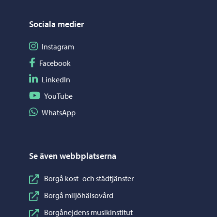
Sociala medier
Följ på Instagram
Instagram
Följ på Facebook
Facebook
Följ på LinkedIn
LinkedIn
Följ på YouTube
YouTube
Dela på WhatsApp
WhatsApp
Se även webbplatserna
Borgå kost- och städtjänster
Borgå miljöhälsovård
Borgånejdens musikinstitut