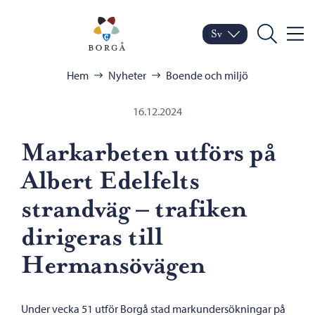
Hoppa till innehåll
Porvoo – Gå till startsid
Sv
Meny
Byt språk
Nuvarande språk: Sven
Sök
Bläddra:
Hem
Nyheter
Boende och miljö
16.12.2024
Markarbeten utförs på
Albert Edelfelts
strandväg – trafiken
dirigeras till
Hermansövägen
Under vecka 51 utför Borgå stad markundersökningar på