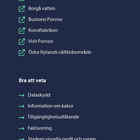
Borgå vatten
Business Porvoo
Konstfabriken
Visit Porvoo
Östra Nylands välfärdsområde
Bra att veta
Dataskydd
Information om kakor
Tillgänglighetsutlåtande
Fakturering
Stadens visuella profil och vapen