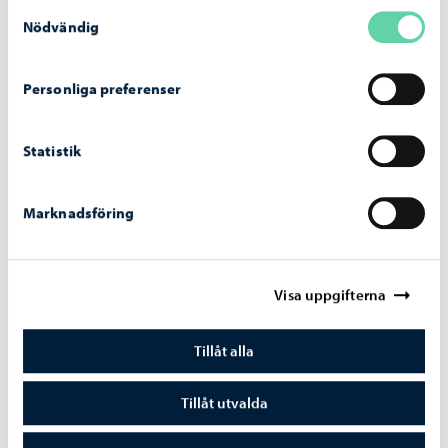
Samtyckesval
Sopningsroboten börjar sitt arbete på Borgå
Nödvändig
torg och vid åstranden
Personliga preferenser
Statistik
Marknadsföring
Visa uppgifterna
Tillåt alla
Borgå stad informerar
-
28.07.2026
Tillåt utvalda
Invigningen av frisbeegolfbanan i Tolkis firas