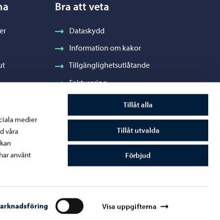
na
Bra att veta
er
Dataskydd
Information om kakor
ut
Tillgänglighetsutlåtande
Fakturering
Stadens visuella profil och vapen
Tillåt alla
ociala medier
Tillåt utvalda
d våra
 kan
råde
har använt
Förbjud
arknadsföring
Visa uppgifterna