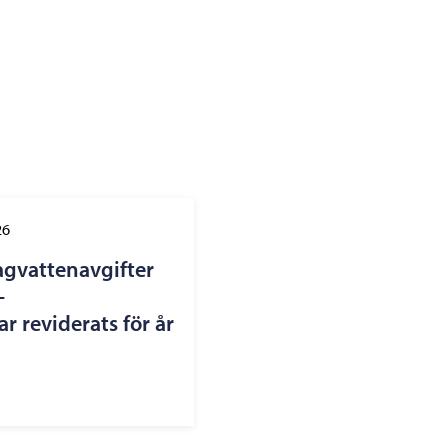
26
agvattenavgifter
–
r reviderats för år