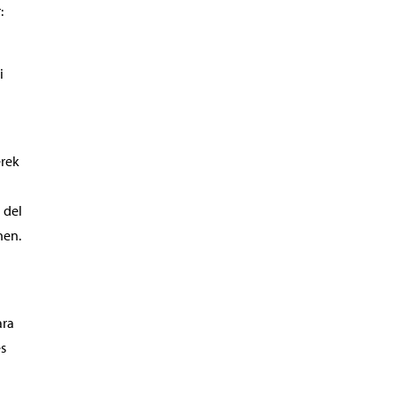
:
i
erek
 del
nen.
ara
es