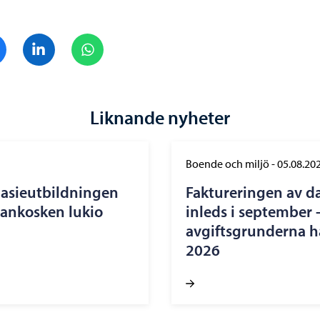
Dela på Facebook
Dela på LinkedIn
Dela på WhatsApp
Liknande nyheter
Boende och miljö
-
05.08.20
nasieutbildningen
Faktureringen av d
nankosken lukio
inleds i september 
avgiftsgrunderna ha
2026