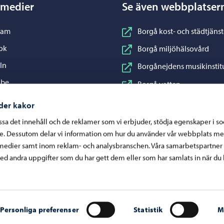
 medier
Se även webbplatser
nstagram
ram
Borgå kost- och städtjänst
acebook
ok
Borgå miljöhälsovård
inkedIn
In
Borgånejdens musikinstit
ouTube
ube
Borgå vatten
WhatsApp
App
Business Porvoo
der kakor
Konstfabriken
assa det innehåll och de reklamer som vi erbjuder, stödja egenskaper i s
re. Dessutom delar vi information om hur du använder vår webbplats me
Visit Porvoo
medier samt inom reklam- och analysbranschen. Våra samarbetspartner
Östra Nylands välfärdsom
d andra uppgifter som du har gett dem eller som har samlats in när du 
Personliga preferenser
Statistik
M