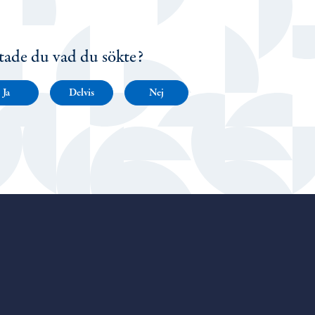
tade du vad du sökte?
Ja
Delvis
Nej
Porvoo – Gå till startsidan