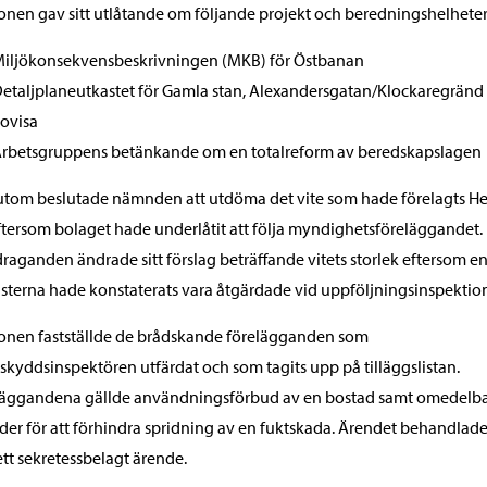
onen gav sitt utlåtande om följande projekt och beredningshelheter
iljökonsekvensbeskrivningen (MKB) för Östbanan
etaljplaneutkastet för Gamla stan, Alexandersgatan/Klockaregränd 
ovisa
rbetsgruppens betänkande om en totalreform av beredskapslagen
tom beslutade nämnden att utdöma det vite som hade förelagts H
ftersom bolaget hade underlåtit att följa myndighetsföreläggandet.
raganden ändrade sitt förslag beträffande vitets storlek eftersom en
isterna hade konstaterats vara åtgärdade vid uppföljningsinspektio
onen fastställde de brådskande förelägganden som
skyddsinspektören utfärdat och som tagits upp på tilläggslistan.
läggandena gällde användningsförbud av en bostad samt omedelb
der för att förhindra spridning av en fuktskada. Ärendet behandlad
tt sekretessbelagt ärende.