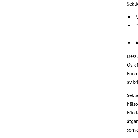
Sekti
M
D
L
A
Dessu
Oy, e
Föred
av br
Sekti
hälso
Före
åtgär
som e