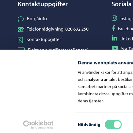
Kontaktuppgifter
Sociala
Följ på I
Borgåinfo
Instag
Följ på F
Facebo
Telefonrådgivning: 020 692 250
Följ på L
Linked
Kontaktuppgifter
Följ på Y
YouT
Elektroniska tjänster (ePorvoo)
Dela på 
Whats
Nätbutik
Denna webbplats använ
Kartor och lägesinformation
Vi använder kakor för att anp
och analysera antalet besöka
Mediaportal
samarbetspartner på sociala 
kombinera dessa uppgifter me
deras tjänster.
Ge respons
Samtyckesval
Nödvändig