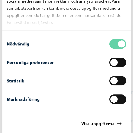
sociala medier samt inom reklam- och analysbranschen. Våra
samarbetspartner kan kombinera dessa uppgifter med andra
uppgifter som du har gett dem eller som har samlats in när du
Förvaltning
-
20.03.2026
har använt deras tjänster.
Miljöhälsosektionens möte 19.3.2026
Samtyckesval
Nödvändig
Personliga preferenser
Borgå stad informerar
-
20.02.2026
Miljöhälsosektionens möte 19.2.2026
Statistik
Marknadsföring
Visa uppgifterna
Hittade du vad du sökte?