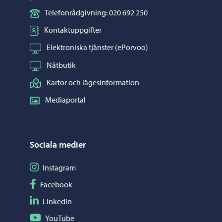
Telefonrådgivning: 020 692 250
Kontaktuppgifter
Elektroniska tjänster (ePorvoo)
Nätbutik
Kartor och lägesinformation
Mediaportal
Sociala medier
Följ på Instagram
Instagram
Följ på Facebook
Facebook
Följ på LinkedIn
LinkedIn
Följ på YouTube
YouTube