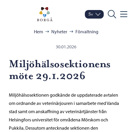
Hoppa till innehåll
Porvoo – Gå till startsid
Sv
Meny
Byt språk
Nuvarande språk: Sven
Sök
Bläddra:
Hem
Nyheter
Förvaltning
30.01.2026
Miljöhälsosektionens
möte 29.1.2026
Miljöhälsosektionen godkände de uppdaterade avtalen
om ordnande av veterinärjouren i samarbete med Vanda
stad samt om anskaffning av veterinärtjänster från
Helsingfors universitet för områdena Mörskom och
Pukkila. Dessutom antecknade sektionen den