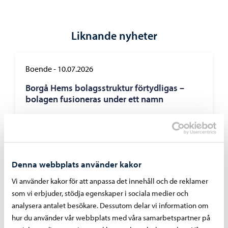
Liknande nyheter
Boende
-
10.07.2026
Borgå Hems bolagsstruktur förtydligas –
bolagen fusioneras under ett namn
Denna webbplats använder kakor
Förvaltning
-
12.06.2026
Vi använder kakor för att anpassa det innehåll och de reklamer
Miljöhälsosektionens möte 11.6.2026
som vi erbjuder, stödja egenskaper i sociala medier och
analysera antalet besökare. Dessutom delar vi information om
hur du använder vår webbplats med våra samarbetspartner på