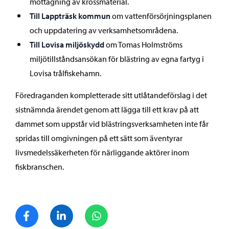
mottagning av krossmaterial.
Till Lappträsk kommun
om vattenförsörjningsplanen
och uppdatering av verksamhetsområdena.
Till Lovisa miljöskydd
om Tomas Holmströms
miljötillståndsansökan för blästring av egna fartyg i
Lovisa trålfiskehamn.
Föredraganden kompletterade sitt utlåtandeförslag i det
sistnämnda ärendet genom att lägga till ett krav på att
dammet som uppstår vid blästringsverksamheten inte får
spridas till omgivningen på ett sätt som äventyrar
livsmedelssäkerheten för närliggande aktörer inom
fiskbranschen.
Dela på Facebook
Dela på LinkedIn
Dela på WhatsApp