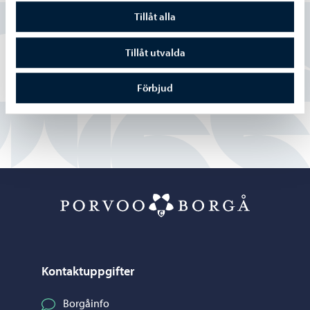
Tillåt alla
Ja
Tillåt utvalda
Delvis
Förbjud
Nej
Porvoo – Gå ti
Kontaktuppgifter
Borgåinfo