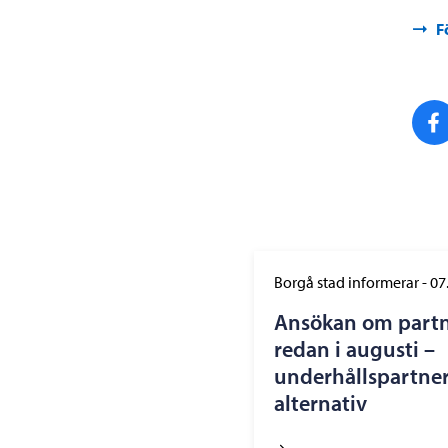
F
Borgå stad informerar
-
07
Ansökan om part
redan i augusti –
underhållspartner
alternativ