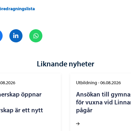
öredragningslista
Dela på Facebook
Dela på LinkedIn
Dela på WhatsApp
Liknande nyheter
.08.2026
Utbildning
-
06.08.2026
nerskap öppnar
Ansökan till gymna
för vuxna vid Linn
skap är ett nytt
pågår