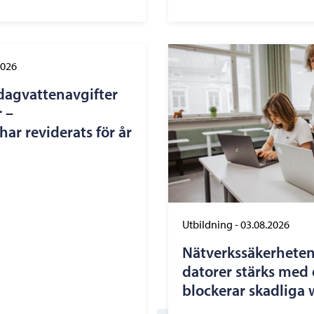
2026
dagvattenavgifter
 –
ar reviderats för år
Utbildning
-
03.08.2026
Nätverkssäkerheten
datorer stärks med 
blockerar skadliga