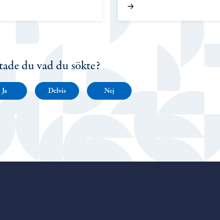
tade du vad du sökte?
Ja
Delvis
Nej
Porvoo – Gå till startsidan