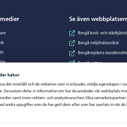
 medier
Se även webbplatser
nstagram
ram
Borgå kost- och städtjänst
acebook
ok
Borgå miljöhälsovård
inkedIn
In
Borgånejdens musikinstit
ouTube
ube
Borgå vatten
WhatsApp
App
Business Porvoo
der kakor
Konstfabriken
assa det innehåll och de reklamer som vi erbjuder, stödja egenskaper i s
re. Dessutom delar vi information om hur du använder vår webbplats me
Visit Porvoo
medier samt inom reklam- och analysbranschen. Våra samarbetspartner
Östra Nylands välfärdsom
d andra uppgifter som du har gett dem eller som har samlats in när du 