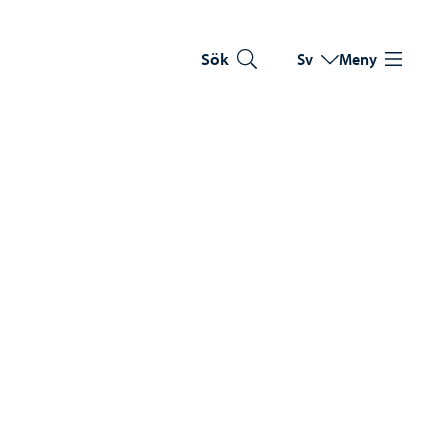
Sök
Sv
Meny
Byt språk
Nuvarande språk: Sve