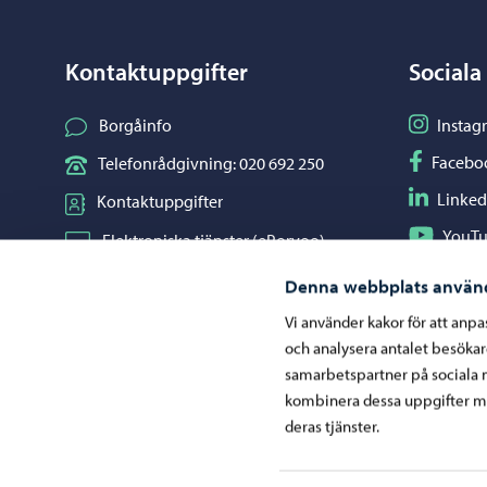
Kontaktuppgifter
Sociala
Följ på I
Borgåinfo
Instag
Följ på F
Facebo
Telefonrådgivning: 020 692 250
Följ på L
Linked
Kontaktuppgifter
Följ på Y
YouT
Elektroniska tjänster (ePorvoo)
Dela på 
Whats
Nätbutik
Denna webbplats använ
Kartor och lägesinformation
Vi använder kakor för att anp
och analysera antalet besöka
Mediaportal
samarbetspartner på sociala 
kombinera dessa uppgifter me
deras tjänster.