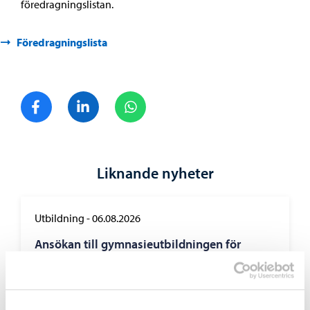
föredragningslistan.
Föredragningslista
Dela på Facebook
Dela på LinkedIn
Dela på WhatsApp
Liknande nyheter
Utbildning
-
06.08.2026
Ansökan till gymnasieutbildningen för
vuxna vid Linnankosken lukio pågår